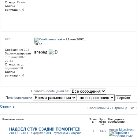
Откуда:
Псков
Баллы
репутации:
0
sat
sat
» 21 ноя 2007,
19:04
Сообщения:
293
вперёд
Зарегистрирован
:
05 ноя 2007,
22:41
Откуда:
из д.
одинцово10
Баллы
репутации:
0
Показать сообщения за:
Поле сортировки
Ответить
Сообщений: 4 • Страница
1
из
1
Похожие темы
Ответ
Прос
Последнее
ы
мотр
сообщение
ы
НАДОЕЛ СТУК СЗАДИ!!!ПОМОГИТЕ!!!
Автор
Maxsimko
4
6379
ZUEFF GOLFF
в форуме
Golf4 - Кузовщина и отделка