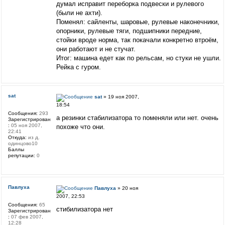
думал исправит переборка подвески и рулевого
(были не ахти).
Поменял: сайленты, шаровые, рулевые наконечники,
опорники, рулевые тяги, подшипники передние,
стойки вроде норма, так покачали конкретно втроём,
они работают и не стучат.
Итог: машина едет как по рельсам, но стуки не ушли.
Рейка с гуром.
sat
sat
» 19 ноя 2007,
18:54
Сообщения:
293
а резинки стабилизатора то поменяли или нет. очень
Зарегистрирован
:
05 ноя 2007,
похоже что они.
22:41
Откуда:
из д.
одинцово10
Баллы
репутации:
0
Павлуха
Павлуха
» 20 ноя
2007, 22:53
Сообщения:
65
стибилизатора нет
Зарегистрирован
:
07 фев 2007,
12:28