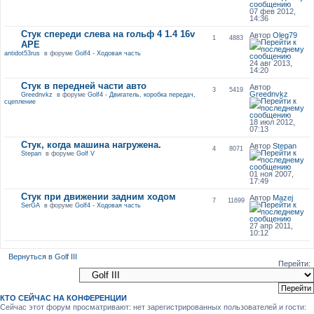
07 фев 2012,
14:36
Стук спереди слева на гольф 4 1.4 16v
Автор
Oleg79
1
4883
APE
antidot53rus
в форуме
Golf4 - Ходовая часть
24 авг 2013,
14:20
Стук в передней части авто
Автор
3
5419
Greednvkz
Greednvkz
в форуме
Golf4 - Двигатель, коробка передач,
сцепление
18 июл 2012,
07:13
Стук, когда машина нагружена.
Автор
Stepan
4
8071
Stepan
в форуме
Golf V
01 ноя 2007,
17:49
Стук при движении задним ходом
Автор
Mazej
7
11699
SerGA
в форуме
Golf4 - Ходовая часть
27 апр 2011,
10:12
Вернуться в Golf III
Перейти:
КТО СЕЙЧАС НА КОНФЕРЕНЦИИ
Сейчас этот форум просматривают: нет зарегистрированных пользователей и гости: