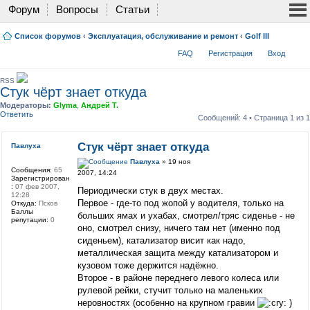
Форум
Вопросы
Статьи
Список форумов
‹
Эксплуатация, обслуживание и ремонт
‹
Golf III
FAQ
Регистрация
Вход
RSS
Стук чёрт знает откуда
Модераторы:
Glyma
,
Андрей Т.
Ответить
Сообщений: 4 • Страница
1
из
1
Стук чёрт знает откуда
Павлуха
Павлуха
» 19 ноя
Сообщения:
65
2007, 14:24
Зарегистрирован
:
07 фев 2007,
Периодически стук в двух местах.
12:28
Первое - где-то под жопой у водителя, только на
Откуда:
Псков
Баллы
больших ямах и ухабах, смотрел/тряс сиденье - не
репутации:
0
оно, смотрел снизу, ничего там нет (именно под
сиденьем), катализатор висит как надо,
металлическая защита между катализатором и
кузовом тоже держится надёжно.
Второе - в районе переднего левого колеса или
рулевой рейки, стучит только на маленьких
неровностях (особенно на крупном гравии
)