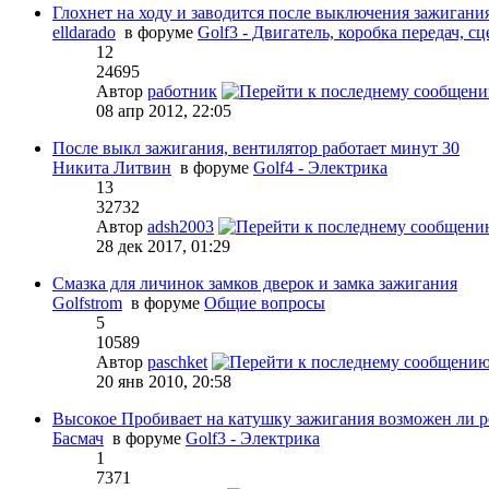
Глохнет на ходу и заводится после выключения зажигани
elldarado
в форуме
Golf3 - Двигатель, коробка передач, с
12
24695
Автор
работник
08 апр 2012, 22:05
После выкл зажигания, вентилятор работает минут 30
Никита Литвин
в форуме
Golf4 - Электрика
13
32732
Автор
adsh2003
28 дек 2017, 01:29
Смазка для личинок замков дверок и замка зажигания
Golfstrom
в форуме
Общие вопросы
5
10589
Автор
paschket
20 янв 2010, 20:58
Высокое Пробивает на катушку зажигания возможен ли 
Басмач
в форуме
Golf3 - Электрика
1
7371