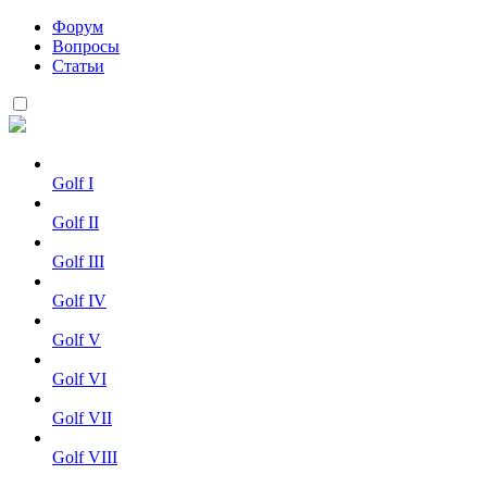
Форум
Вопросы
Статьи
Golf I
Golf II
Golf III
Golf IV
Golf V
Golf VI
Golf VII
Golf VIII