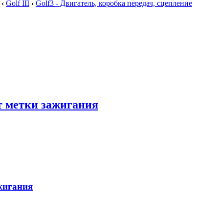
‹
Golf III
‹
Golf3 - Двигатель, коробка передач, сцепление
т метки зажигания
жигания