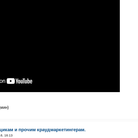
дмин)
щикам и прочим краудмаркетингерам.
6, 16:13