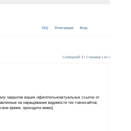
FAQ
Регистрация
Вход
Сообщений: 8 • Страница
1
из
1
алу закрытие ваших офигительноактуальных ссылок от
равленные на наращивание видимости тех говносайтов,
 свое время, проходите мимо)