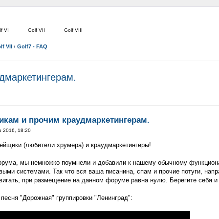
f VI
Golf VII
Golf VIII
lf VII
‹
Golf7 - FAQ
дмаркетингерам.
икам и прочим краудмаркетингерам.
р 2016, 18:20
ейщики (любители хрумера) и краудмаркетингеры!
орума, мы немножко поумнели и добавили к нашему обычному функцион
ыми системами. Так что вся ваша писанина, спам и прочие потуги, нап
вигать, при размещение на данном форуме равна нулю. Берегите себя и
 песня "Дорожная" группировки "Ленинград":