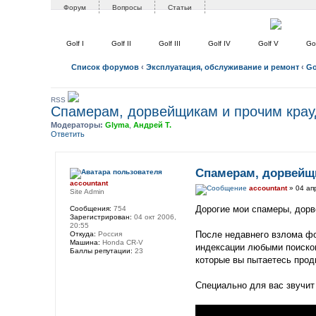
Форум
Вопросы
Статьи
Golf I
Golf II
Golf III
Golf IV
Golf V
Gol
Список форумов
‹
Эксплуатация, обслуживание и ремонт
‹
Go
RSS
Спамерам, дорвейщикам и прочим крау
Модераторы:
Glyma
,
Андрей Т.
Ответить
Спамерам, дорвейщ
accountant
accountant
» 04 ап
Site Admin
Дорогие мои спамеры, дорв
Сообщения:
754
Зарегистрирован:
04 окт 2006,
20:55
После недавнего взлома ф
Откуда:
Россия
Машина:
Honda CR-V
индексации любыми поисков
Баллы репутации:
23
которые вы пытаетесь прод
Специально для вас звучит