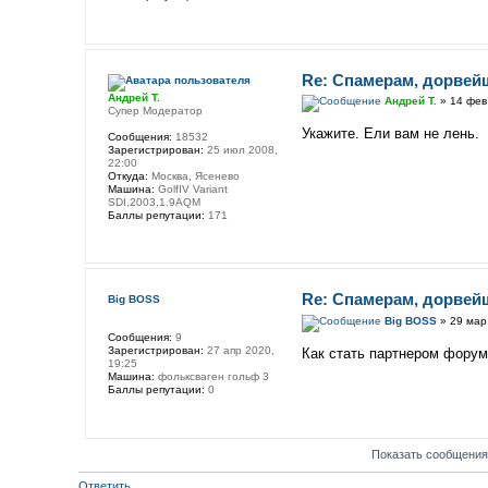
Re: Спамерам, дорвей
Андрей Т.
Андрей Т.
» 14 фев
Супер Модератор
Укажите. Ели вам не лень.
Сообщения:
18532
Зарегистрирован:
25 июл 2008,
22:00
Откуда:
Москва, Ясенево
Машина:
GolfIV Variant
SDI,2003,1.9AQM
Баллы репутации:
171
Re: Спамерам, дорвей
Big BOSS
Big BOSS
» 29 мар
Сообщения:
9
Зарегистрирован:
27 апр 2020,
Как стать партнером форум
19:25
Машина:
фольксваген гольф 3
Баллы репутации:
0
Показать сообщения
Ответить