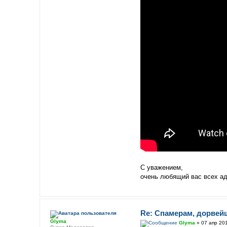
С уважением,
очень любящий вас всех а
Re: Спамерам, дорвей
Glyma
Glyma
» 07 апр 201