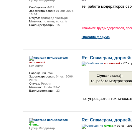
Супер Модератор
те, работа модераторов сво
Сообщения:
4411
Зарегистрирован:
01 апр 2007,
10:34
Откуда:
пригород Чалтыря
Машина:
no many, no car`s
Баллы репутации:
15
Уважайте труд модераторов, пр
Правила форума
Re: Спамерам, дорвей
accountant
accountant
» 07 ап
Site Admin
Сообщения:
754
Glyma писал(а):
Зарегистрирован:
04 окт 2006,
20:55
те, работа модераторов 
Откуда:
Россия
Машина:
Honda CR-V
Баллы репутации:
23
не. упрощается техническая
Re: Спамерам, дорвей
Glyma
Glyma
» 07 сен 201
Супер Модератор