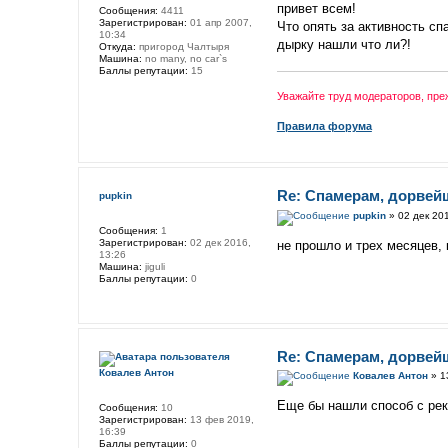
привет всем!
Сообщения:
4411
Зарегистрирован:
01 апр 2007,
Что опять за активность сп
10:34
дырку нашли что ли?!
Откуда:
пригород Чалтыря
Машина:
no many, no car`s
Баллы репутации:
15
Уважайте труд модераторов, пр
Правила форума
Re: Спамерам, дорвей
pupkin
pupkin
» 02 дек 201
Сообщения:
1
Зарегистрирован:
02 дек 2016,
не прошло и трех месяцев, к
13:26
Машина:
jiguli
Баллы репутации:
0
Re: Спамерам, дорвей
Ковалев Антон
Ковалев Антон
» 1
Еще бы нашли способ с рек
Сообщения:
10
Зарегистрирован:
13 фев 2019,
16:39
Баллы репутации:
0