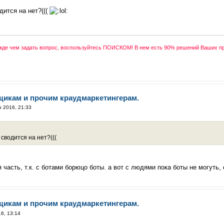
дится на нет?(((
ежде чем задать вопрос, воспользуйтесь ПОИСКОМ! В нем есть 90% решений Ваших п
щикам и прочим краудмаркетингерам.
р 2016, 21:33
сводится на нет?(((
 часть, т.к. с ботами борюцо боты. а вот с людями пока боты не могуть
щикам и прочим краудмаркетингерам.
6, 13:14