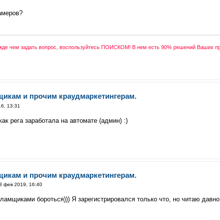
амеров?
ежде чем задать вопрос, воспользуйтесь ПОИСКОМ! В нем есть 90% решений Ваших п
щикам и прочим краудмаркетингерам.
6, 13:31
ак рега заработала на автомате (админ) :)
щикам и прочим краудмаркетингерам.
3 фев 2019, 16:40
ламщиками бороться))) Я зарегистрировался только что, но читаю давно