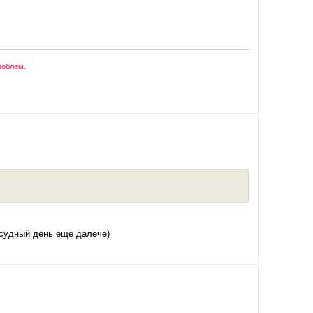
роблем.
, судный день еще далече)