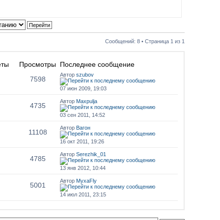
Сообщений: 8 • Страница
1
из
1
еты
Просмотры
Последнее сообщение
Автор
szubov
7598
07 июн 2009, 19:03
Автор
Maxpulja
4735
03 сен 2011, 14:52
Автор
Вагон
11108
16 окт 2011, 19:26
Автор
Serezhik_01
4785
13 янв 2012, 10:44
Автор
MyxaFly
5001
14 июл 2011, 23:15