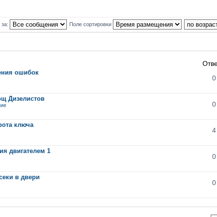
 за:
Поле сортировки
Отв
ления ошибок
0
ощ Дизелистов
0
ние
рота ключа
4
ия двигателем 1
0
секи в двери
0