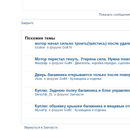
Показать сообщения
Закрыто
Похожие темы
мотор начал сильно троить(трястись) после уда
szubov
в форуме
Golf IV
Мотор перестал тянуть. Утеряна сила. Нужна пом
Maxpulja
в форуме
Golf4 - Двигатель, коробка передач, сцепле
Дверь багажника открывается только после пово
vivas
в форуме
Golf4 - Кузовщина и отделка
Куплю. Заднюю полку багажника и блок управлен
Serezhik_01
в форуме
Запчасти
Куплю: обшивку крышки багажника и вещевые от
MyxaFly
в форуме
Golf2 - Кузовщина и отделка
Вернуться в Запчасти