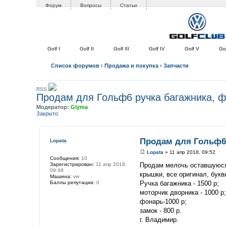
Форум
Вопросы
Статьи
Golf I
Golf II
Golf III
Golf IV
Golf V
Gol
Список форумов
‹
Продажа и покупка
‹
Запчасти
RSS
Продам для Гольф6 ручка багажника, ф
Модератор:
Glyma
Закрыто
Продам для Гольф6 
Lopata
Lopata
» 11 апр 2018, 09:52
Сообщения:
10
Зарегистрирован:
11 апр 2018,
Продам мелочь оставшуюся 
09:49
крышки, все оригинал, бук
Машина:
vw
Баллы репутации:
0
Ручка багажника - 1500 р;
моторчик дворника - 1000 р;
фонарь-1000 р;
замок - 800 р.
г. Владимир.