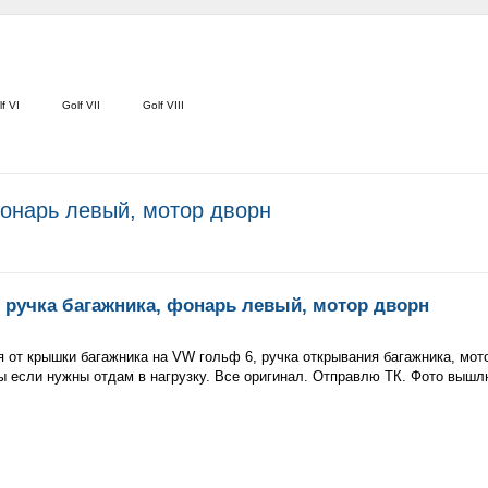
f VI
Golf VII
Golf VIII
онарь левый, мотор дворн
ручка багажника, фонарь левый, мотор дворн
от крышки багажника на VW гольф 6, ручка открывания багажника, мото
вы если нужны отдам в нагрузку. Все оригинал. Отправлю ТК. Фото вышл