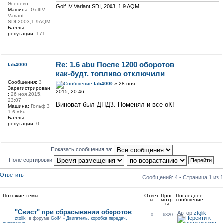
Ясенево
Golf IV Variant SDI, 2003, 1.9 AQM
Машина:
GolfIV
Variant
SDI,2003,1.9AQM
Баллы
репутации:
171
Re: 1.6 abu После 1200 оборотов
lab4000
как-будт. топливо отключили
Сообщения:
3
lab4000
» 28 ноя
Зарегистрирован
2015, 20:46
:
26 ноя 2015,
23:07
Виноват был ДПДЗ. Поменял и все оК!
Машина:
Гольф 3
1.6 abu
Баллы
репутации:
0
Показать сообщения за:
Поле сортировки
Ответить
Сообщений: 4 • Страница
1
из
1
Похожие темы
Ответ
Прос
Последнее
ы
мотр
сообщение
ы
"Свист" при сбрасывании оборотов
Автор
ztolik
0
6320
ztolik
в форуме
Golf4 - Двигатель, коробка передач,
сцепление