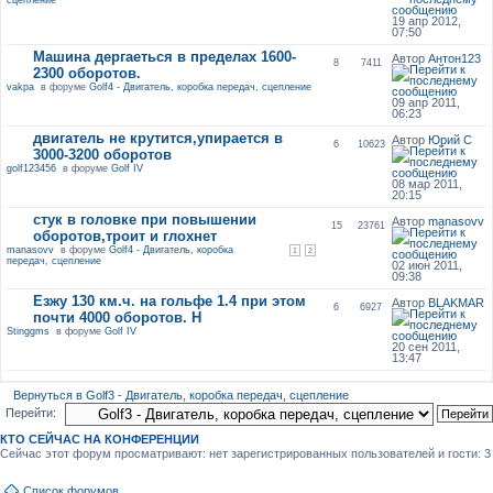
19 апр 2012,
07:50
Машина дергаеться в пределах 1600-
Автор
Антон123
8
7411
2300 оборотов.
vakpa
в форуме
Golf4 - Двигатель, коробка передач, сцепление
09 апр 2011,
06:23
двигатель не крутится,упирается в
Автор
Юрий С
6
10623
3000-3200 оборотов
golf123456
в форуме
Golf IV
08 мар 2011,
20:15
стук в головке при повышении
Автор
manasovv
15
23761
оборотов,троит и глохнет
manasovv
в форуме
Golf4 - Двигатель, коробка
1
2
передач, сцепление
02 июн 2011,
09:38
Езжу 130 км.ч. на гольфе 1.4 при этом
Автор
BLAKMAR
6
6927
почти 4000 оборотов. Н
Stinggms
в форуме
Golf IV
20 сен 2011,
13:47
Вернуться в Golf3 - Двигатель, коробка передач, сцепление
Перейти:
КТО СЕЙЧАС НА КОНФЕРЕНЦИИ
Сейчас этот форум просматривают: нет зарегистрированных пользователей и гости: 3
Список форумов