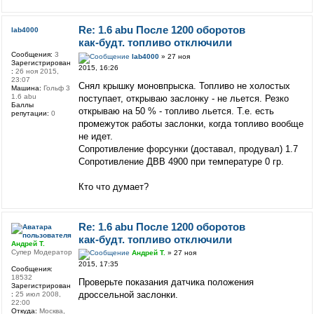
Re: 1.6 abu После 1200 оборотов
lab4000
как-будт. топливо отключили
Сообщения:
3
lab4000
» 27 ноя
Зарегистрирован
2015, 16:26
:
26 ноя 2015,
23:07
Снял крышку моновпрыска. Топливо не холостых
Машина:
Гольф 3
1.6 abu
поступает, открываю заслонку - не льется. Резко
Баллы
открываю на 50 % - топливо льется. Т.е. есть
репутации:
0
промежуток работы заслонки, когда топливо вообще
не идет.
Сопротивление форсунки (доставал, продувал) 1.7
Сопротивление ДВВ 4900 при температуре 0 гр.
Кто что думает?
Re: 1.6 abu После 1200 оборотов
как-будт. топливо отключили
Андрей Т.
Супер Модератор
Андрей Т.
» 27 ноя
2015, 17:35
Сообщения:
18532
Проверьте показания датчика положения
Зарегистрирован
дроссельной заслонки.
:
25 июл 2008,
22:00
Откуда:
Москва,