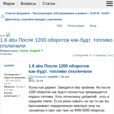
Форум
Вопросы
Статьи
Список форумов
‹
Эксплуатация, обслуживание и ремонт
‹
Golf III
‹
Golf3 -
Двигатель, коробка передач, сцепление
FAQ
Регистрация
Вход
RSS
1.6 abu После 1200 оборотов как-будт. топливо
отключили
Модераторы:
Glyma
,
Андрей Т.
Ответить
Сообщений: 4 • Страница
1
из
1
1.6 abu После 1200 оборотов
lab4000
как-будт. топливо отключили
Сообщения:
3
lab4000
» 26 ноя
Зарегистрирован
:
26 ноя 2015,
2015, 23:19
23:07
Машина:
Гольф 3
Холостые держит. Заводится без проблем. Но после
1.6 abu
1200 оборотов как будто полностью прекращается
Баллы
репутации:
0
подача топлива. Хоть потихоньку добавляй , хоть в
среднем темпе. Если резко нажать на газ то как бы
проскакивает определенную мертвую зону на
тахометре и прет как танк на 4000-5000 оборотах.