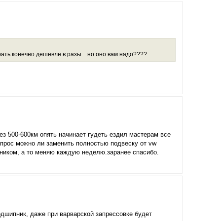
рать конечно дешевле в разы....но оно вам надо????
ез 500-600км опять начинает гудеть ездил мастерам все
вопрос можно ли заменить полностью подвеску от vw
пником, а то меняю каждую неделю.заранее спасибо.
подшипник, даже при варварской запрессовке будет