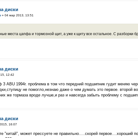
на диски
р
» 04 мар 2013, 13:51
ные места цапфа и тормозной щит, а уже к щиту все остальное. С разборки б
на диски
15, 12:42
ф 3 ABU 1994г. проблема в том что передний подшипник гудит меняю чер
одки,ступицу не помогло,незнаю даже о чем думать это первое. второй 
 них же тормаза вроде лучше,и раз и навсегда забыть проблему с подши
на диски
2015, 16:07
 "китай", может прессуете не правильно.....скорей первое....хороший 