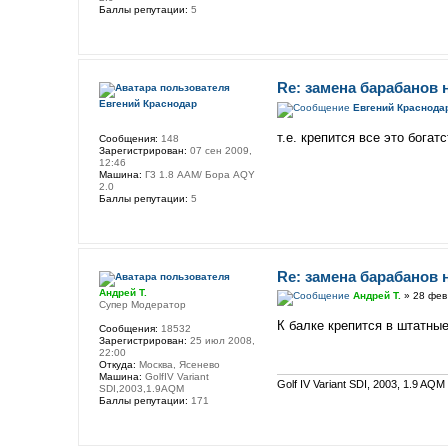
Баллы репутации:
5
Re: замена барабанов 
Евгений Краснодар
Евгений Краснода
т.е. крепится все это бога
Сообщения:
148
Зарегистрирован:
07 сен 2009,
12:46
Машина:
Г3 1.8 ААМ/ Бора АQY
2.0
Баллы репутации:
5
Re: замена барабанов 
Андрей Т.
Андрей Т.
» 28 фев
Супер Модератор
К балке крепится в штатные
Сообщения:
18532
Зарегистрирован:
25 июл 2008,
22:00
Откуда:
Москва, Ясенево
Машина:
GolfIV Variant
Golf IV Variant SDI, 2003, 1.9 AQM
SDI,2003,1.9AQM
Баллы репутации:
171