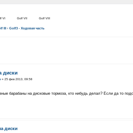
f VI
Golf VII
Golf VIII
f III
‹
Golf3 - Ходовая часть
а диски
р
» 25 фев 2013, 09:58
зные барабаны на дисковые тормоза, кто нибудь делал? Если да то подс
на диски