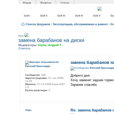
Форум
Вопросы
Статьи
Golf I
Golf II
Golf III
Golf IV
Golf V
Gol
Список форумов
‹
Эксплуатация, обслуживание и ремонт
‹
Gol
RSS
замена барабанов на диски
Модераторы:
Glyma
,
Андрей Т.
Ответить
замена барабанов н
Евгений Краснодар
Евгений Краснода
Сообщения:
148
Доброго дня.
Зарегистрирован:
07 сен 2009,
Хочу заменит задние тормо
12:46
Машина:
Г3 1.8 ААМ/ Бора АQY
Заранее спасибо.
2.0
Баллы репутации:
5
Re: замена барабанов 
Vitya