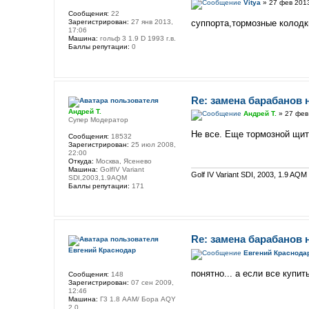
Vitya
» 27 фев 2013
Сообщения:
22
Зарегистрирован:
27 янв 2013,
суппорта,тормозные колодк
17:06
Машина:
гольф 3 1.9 D 1993 г.в.
Баллы репутации:
0
Re: замена барабанов 
Андрей Т.
Андрей Т.
» 27 фев
Супер Модератор
Не все. Еще тормозной щит
Сообщения:
18532
Зарегистрирован:
25 июл 2008,
22:00
Откуда:
Москва, Ясенево
Машина:
GolfIV Variant
Golf IV Variant SDI, 2003, 1.9 AQM
SDI,2003,1.9AQM
Баллы репутации:
171
Re: замена барабанов 
Евгений Краснодар
Евгений Краснода
понятно... а если все купи
Сообщения:
148
Зарегистрирован:
07 сен 2009,
12:46
Машина:
Г3 1.8 ААМ/ Бора АQY
2.0