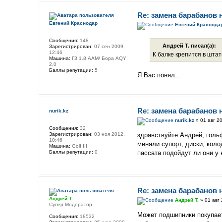
Re: замена барабанов 
Евгений Краснодар
Евгений Краснода
Сообщения:
148
Андрей Т. писал(а):
Зарегистрирован:
07 сен 2009,
12:46
К балке крепится в штат
Машина:
Г3 1.8 ААМ/ Бора АQY
2.0
Баллы репутации:
5
Я Вас понял...
Re: замена барабанов 
nurik.kz
nurik.kz
» 01 авг 20
Сообщения:
32
Зарегистрирован:
03 ноя 2012,
здравствуйте Андрей, голь
10:46
меняли супорт, диски, кол
Машина:
Golf III
Баллы репутации:
0
пассата подойдут ли они у
Re: замена барабанов 
Андрей Т.
Андрей Т.
» 01 авг 
Супер Модератор
Может подшипники покупаете
Сообщения:
18532