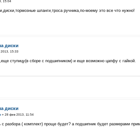
, 15:04
и,диски,тормозные шланги,троса ручника,по-моему это все что нужно!
на диски
 2013, 15:33
,еще ступицу(в сборе с подшипником) и еще возможно цапфу с гайкой.
на диски
р
» 28 фев 2013, 11:54
ть с разбора ( комплект) проще будет? а подшипник будет размерами при