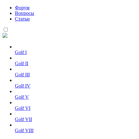
Форум
Вопросы
Статьи
Golf I
Golf II
Golf III
Golf IV
Golf V
Golf VI
Golf VII
Golf VIII