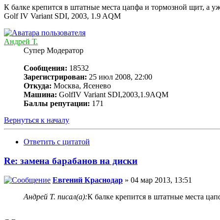
К балке крепится в штатные места цапфа и тормозной щит, а уже
Golf IV Variant SDI, 2003, 1.9 AQM
Андрей Т.
Супер Модератор
Сообщения:
18532
Зарегистрирован:
25 июл 2008, 22:00
Откуда:
Москва, Ясенево
Машина:
GolfIV Variant SDI,2003,1.9AQM
Баллы репутации:
171
Вернуться к началу
Ответить с цитатой
Re: замена барабанов на диски
Евгений Краснодар
» 04 мар 2013, 13:51
Андрей Т. писал(а):
К балке крепится в штатные места цапф