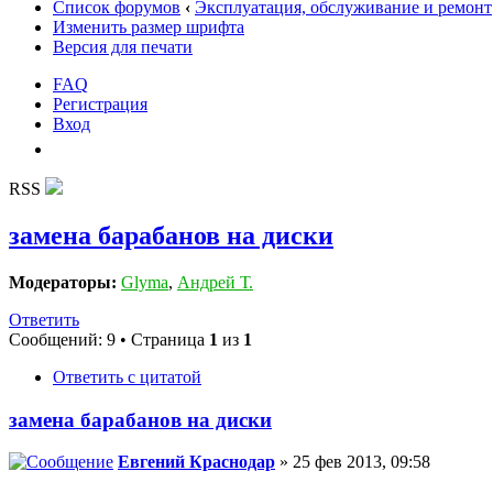
Список форумов
‹
Эксплуатация, обслуживание и ремонт
Изменить размер шрифта
Версия для печати
FAQ
Регистрация
Вход
RSS
замена барабанов на диски
Модераторы:
Glyma
,
Андрей Т.
Ответить
Сообщений: 9 • Страница
1
из
1
Ответить с цитатой
замена барабанов на диски
Евгений Краснодар
» 25 фев 2013, 09:58