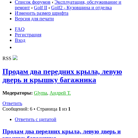
Список форумов
‹
Эксплуатация, обслуживание и
ремонт
‹
Golf II
‹
Golf2 - Кузовщина и отделка
Изменить размер шрифта
Версия для печати
FAQ
Регистрация
Вход
RSS
Продам два передних крыла, левую
дверь и крышку багажника
Модераторы:
Glyma
,
Андрей Т.
Ответить
Сообщений: 6 • Страница
1
из
1
Ответить с цитатой
Продам два передних крыла, левую дверь и