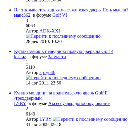
Не открывается задняя пассажирская дверь. Есть мысли?
макс362
в форуме
Golf VI
3
6063
Автор
ADK-XXI
28 дек 2010, 10:20
Куплю замок в переднюю правую дверь на Golf 4
kir-raz
в форуме
Запчасти
1
5110
Автор
артур46
14 авг 2011, 23:56
Куплю молдинг на водительскую дверь Golf II
-трехдверный
LYRY
в форуме
Аксессуары, допоборудование
2
6140
Автор
LYRY
31 авг 2009, 09:18