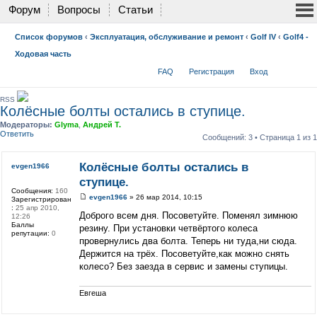
Форум
Вопросы
Статьи
Список форумов
‹
Эксплуатация, обслуживание и ремонт
‹
Golf IV
‹
Golf4 -
Ходовая часть
FAQ
Регистрация
Вход
RSS
Колёсные болты остались в ступице.
Модераторы:
Glyma
,
Андрей Т.
Ответить
Сообщений: 3 • Страница
1
из
1
Колёсные болты остались в
evgen1966
ступице.
Сообщения:
160
evgen1966
» 26 мар 2014, 10:15
Зарегистрирован
:
25 апр 2010,
Доброго всем дня. Посоветуйте. Поменял зимнюю
12:26
Баллы
резину. При установки четвёртого колеса
репутации:
0
провернулись два болта. Теперь ни туда,ни сюда.
Держится на трёх. Посоветуйте,как можно снять
колесо? Без заезда в сервис и замены ступицы.
Евгеша