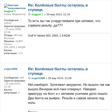
Re: Колёсные болты остались в
ступице.
Андрей Т.
Супер Модератор
Андрей Т.
» 26 мар 2014, 12:16
Сообщения:
То есть вы так усердствовали при затяжке, что
18532
сорвали резьбу, да???
Зарегистрирован
:
25 июл 2008,
22:00
Откуда:
Москва,
Golf IV Variant SDI, 2003, 1.9 AQM
Ясенево
Машина:
GolfIV
Variant
SDI,2003,1.9AQM
Баллы
репутации:
171
Re: Колёсные болты остались в
evgen1966
ступице.
Сообщения:
160
evgen1966
» 26 мар 2014, 21:09
Зарегистрирован
:
25 апр 2010,
Нет,наоборот. Затягивал аккуратно. Но вышло так как
12:26
вышло.Вечером всё-таки отвернул. Наварил
Баллы
репутации:
0
арматуру на болт и с великим усилием дело пошло.
Два болта на выброс. Резьба в самом начале под
ноль.