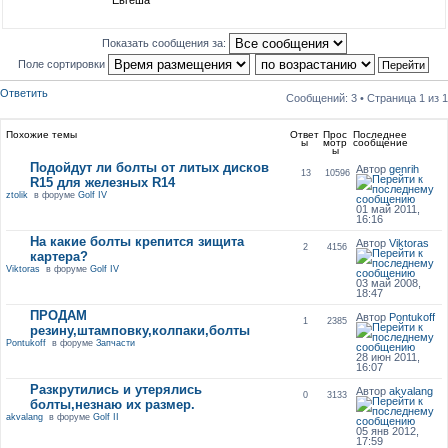
Евгеша
Показать сообщения за:
Поле сортировки
Ответить
Сообщений: 3 • Страница
1
из
1
Похожие темы
Ответ
Прос
Последнее
ы
мотр
сообщение
ы
Подойдут ли болты от литых дисков
Автор
genrih
13
10596
R15 для железных R14
ztolik
в форуме
Golf IV
01 май 2011,
16:16
На какие болты крепится зищита
Автор
Viktoras
2
4156
картера?
Viktoras
в форуме
Golf IV
03 май 2008,
18:47
ПРОДАМ
Автор
Pontukoff
1
2385
резину,штамповку,колпаки,болты
Pontukoff
в форуме
Запчасти
28 июн 2011,
16:07
Разкрутились и утерялись
Автор
akvalang
0
3133
болты,незнаю их размер.
akvalang
в форуме
Golf II
05 янв 2012,
17:59