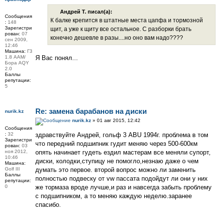
Андрей Т. писал(а):
Сообщения
К балке крепится в штатные места цапфа и тормозной
:
148
Зарегистри
щит, а уже к щиту все остальное. С разборки брать
рован:
07
конечно дешевле в разы....но оно вам надо????
сен 2009,
12:46
Машина:
Г3
1.8 ААМ/
Я Вас понял...
Бора АQY
2.0
Баллы
репутации:
5
Re: замена барабанов на диски
nurik.kz
nurik.kz
» 01 авг 2015, 12:42
Сообщения
:
32
здравствуйте Андрей, гольф 3 ABU 1994г. проблема в том
Зарегистри
что передний подшипник гудит меняю через 500-600км
рован:
03
ноя 2012,
опять начинает гудеть ездил мастерам все меняли супорт,
10:46
диски, колодки,ступицу не помогло,незнаю даже о чем
Машина:
Golf III
думать это первое. второй вопрос можно ли заменить
Баллы
полностью подвеску от vw пассата подойдут ли они у них
репутации:
0
же тормаза вроде лучше,и раз и навсегда забыть проблему
с подшипником, а то меняю каждую неделю.заранее
спасибо.