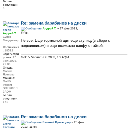
Баллы
репутации:
0
Re: замена барабанов на диски
Андрей Т.
» 27 фев 2013,
15:33
Андрей Т.
Супер
Не все. Еще тормозной щит,еще ступицу(в сборе с
Модератор
подшипником) и еще возможно цапфу с гайкой.
Сообщения
:
18532
Зарегистри
Golf IV Variant SDI, 2003, 1.9 AQM
рован:
25
июл 2008,
22:00
Откуда:
Москва,
Ясенево
Машина:
GolfIV
Variant
SDI,2003,1.
9AQM
Баллы
репутации:
171
Re: замена барабанов на диски
Евгений Краснодар
» 28 фев
2013, 11:54
Евгений