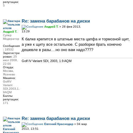
репутации:
5
Re: замена барабанов на диски
Андрей Т.
» 28 фев 2013,
13:29
Андрей Т.
Супер
К балке крепится в штатные места цапфа и тормозной щит,
Модератор
а уже к щиту все остальное. С разборки брать конечно
Сообщения
дешевле в разы....но оно вам надо????
:
18532
Зарегистри
рован:
25
июл 2008,
Golf IV Variant SDI, 2003, 1.9 AQM
22:00
Откуда:
Москва,
Ясенево
Машина:
GolfIV
Variant
SDI,2003,1.
9AQM
Баллы
репутации:
171
Re: замена барабанов на диски
Евгений Краснодар
» 04 мар
2013, 13:51
Евгений
Краснодар