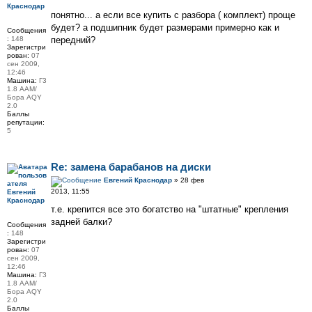
Краснодар
понятно... а если все купить с разбора ( комплект) проще
будет? а подшипник будет размерами примерно как и
Сообщения
:
148
передний?
Зарегистри
рован:
07
сен 2009,
12:46
Машина:
Г3
1.8 ААМ/
Бора АQY
2.0
Баллы
репутации:
5
Re: замена барабанов на диски
Евгений Краснодар
» 28 фев
2013, 11:55
Евгений
Краснодар
т.е. крепится все это богатство на "штатные" крепления
задней балки?
Сообщения
:
148
Зарегистри
рован:
07
сен 2009,
12:46
Машина:
Г3
1.8 ААМ/
Бора АQY
2.0
Баллы