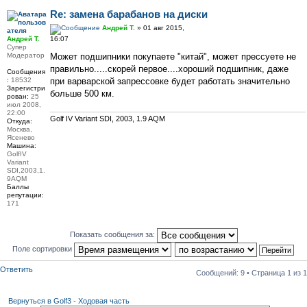
Re: замена барабанов на диски
Андрей Т.
» 01 авг 2015,
16:07
Андрей Т.
Супер
Может подшипники покупаете "китай", может прессуете не
Модератор
правильно.....скорей первое....хороший подшипник, даже
Сообщения
при варварской запрессовке будет работать значительно
:
18532
Зарегистри
больше 500 км.
рован:
25
июл 2008,
22:00
Golf IV Variant SDI, 2003, 1.9 AQM
Откуда:
Москва,
Ясенево
Машина:
GolfIV
Variant
SDI,2003,1.
9AQM
Баллы
репутации:
171
Показать сообщения за:
Поле сортировки
Ответить
Сообщений: 9 • Страница
1
из
1
Вернуться в Golf3 - Ходовая часть