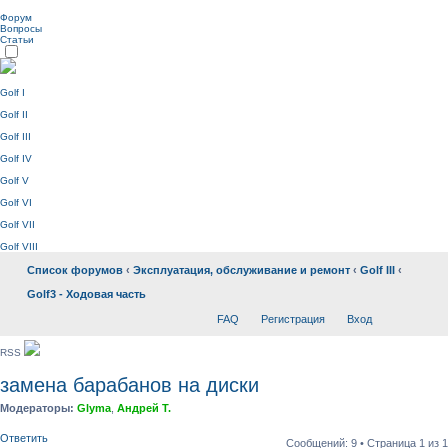
Форум
Вопросы
Статьи
Golf I
Golf II
Golf III
Golf IV
Golf V
Golf VI
Golf VII
Golf VIII
Список форумов
‹
Эксплуатация, обслуживание и ремонт
‹
Golf III
‹
Golf3 - Ходовая часть
FAQ
Регистрация
Вход
RSS
замена барабанов на диски
Модераторы:
Glyma
,
Андрей Т.
Ответить
Сообщений: 9 • Страница
1
из
1