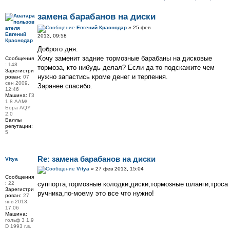
замена барабанов на диски
Евгений Краснодар
» 25 фев
Евгений
2013, 09:58
Краснодар
Доброго дня.
Хочу заменит задние тормозные барабаны на дисковые
Сообщения
:
148
тормоза, кто нибудь делал? Если да то подскажите чем
Зарегистри
нужно запастись кроме денег и терпения.
рован:
07
сен 2009,
Заранее спасибо.
12:46
Машина:
Г3
1.8 ААМ/
Бора АQY
2.0
Баллы
репутации:
5
Re: замена барабанов на диски
Vitya
Vitya
» 27 фев 2013, 15:04
Сообщения
:
22
суппорта,тормозные колодки,диски,тормозные шланги,троса
Зарегистри
ручника,по-моему это все что нужно!
рован:
27
янв 2013,
17:06
Машина:
гольф 3 1.9
D 1993 г.в.