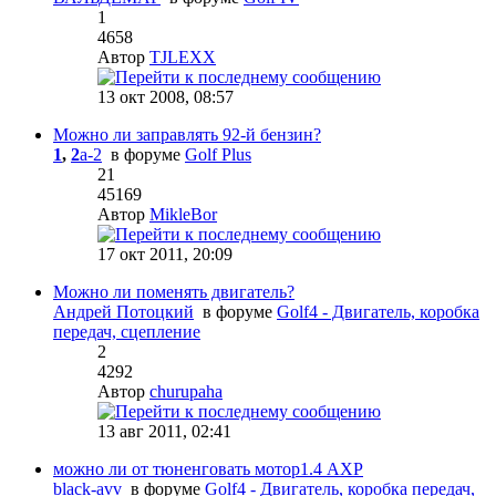
1
4658
Автор
TJLEXX
13 окт 2008, 08:57
Можно ли заправлять 92-й бензин?
1
,
2
a-2
в форуме
Golf Plus
21
45169
Автор
MikleBor
17 окт 2011, 20:09
Можно ли поменять двигатель?
Андрей Потоцкий
в форуме
Golf4 - Двигатель, коробка
передач, сцепление
2
4292
Автор
churupaha
13 авг 2011, 02:41
можно ли от тюненговать мотор1.4 AXP
black-avv
в форуме
Golf4 - Двигатель, коробка передач,