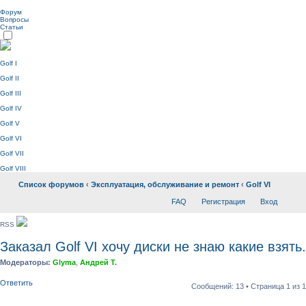
Форум
Вопросы
Статьи
Golf I
Golf II
Golf III
Golf IV
Golf V
Golf VI
Golf VII
Golf VIII
Список форумов
‹
Эксплуатация, обслуживание и ремонт
‹
Golf VI
FAQ
Регистрация
Вход
RSS
Заказал Golf VI хочу диски не знаю какие взять.
Модераторы:
Glyma
,
Андрей Т.
Ответить
Сообщений: 13 • Страница
1
из
1