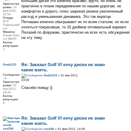
:
477
Большие диски это конечно красиво, круто, но очень не
Зарегистри
практично в плане передвижения по нашим дорогам, не
рован:
14
фев 2011,
комфортно и дорого, плюс широкая резина увеличенный
15:50
расход и уменьшенная динамика. Это так вкратце.
Откуда:
М.О.
Пятнашки конечно обыгрывают их по всем статьям, но если
Подольский
хочеться покрасивше, то 16 дюймов оптимальный вариант.
р-н
Машина:
Полазий по форумам, практически на всех есть обсуждения
Гольф Плюс
на эту тему.
1,6 МКПП
Баллы
репутации:
1
Re: Заказал Golf VI хочу диски не знаю
Godzi123
какие взять.
Сообщения
Godzi123
» 31 янв 2012,
:
8
23:09
Зарегистри
рован:
31
Спасибо поищу ))
янв 2012,
16:09
Баллы
репутации:
0
Re: Заказал Golf VI хочу диски не знаю
какие взять.
vas266
vas266
» 01 фев 2012, 14:06