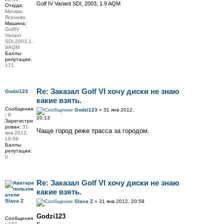
Golf IV Variant SDI, 2003, 1.9 AQM
Откуда:
Москва,
Ясенево
Машина:
GolfIV
Variant
SDI,2003,1.
9AQM
Баллы
репутации:
171
Re: Заказал Golf VI хочу диски не знаю
Godzi123
какие взять.
Сообщения
Godzi123
» 31 янв 2012,
:
8
20:13
Зарегистри
рован:
31
Чаще город реже трасса за городом.
янв 2012,
16:09
Баллы
репутации:
0
Re: Заказал Golf VI хочу диски не знаю
какие взять.
Slava Z
Slava Z
» 31 янв 2012, 20:58
Godzi123
Сообщения