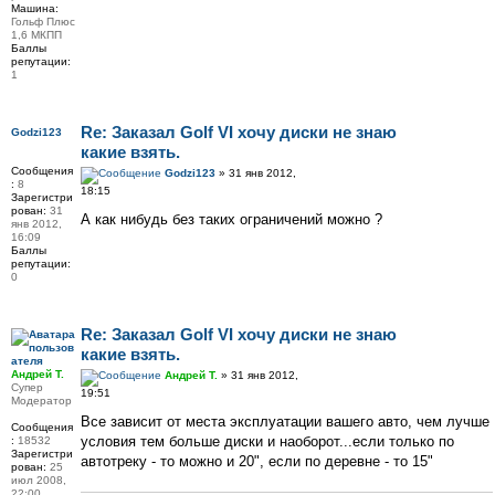
Машина:
Гольф Плюс
1,6 МКПП
Баллы
репутации:
1
Re: Заказал Golf VI хочу диски не знаю
Godzi123
какие взять.
Сообщения
Godzi123
» 31 янв 2012,
:
8
18:15
Зарегистри
рован:
31
А как нибудь без таких ограничений можно ?
янв 2012,
16:09
Баллы
репутации:
0
Re: Заказал Golf VI хочу диски не знаю
какие взять.
Андрей Т.
Андрей Т.
» 31 янв 2012,
Супер
19:51
Модератор
Все зависит от места эксплуатации вашего авто, чем лучше
Сообщения
условия тем больше диски и наоборот...если только по
:
18532
Зарегистри
автотреку - то можно и 20", если по деревне - то 15"
рован:
25
июл 2008,
22:00