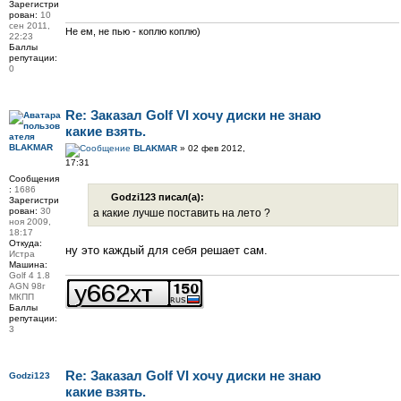
Зарегистри
рован:
10
сен 2011,
Не ем, не пью - коплю коплю)
22:23
Баллы
репутации:
0
Re: Заказал Golf VI хочу диски не знаю
какие взять.
BLAKMAR
BLAKMAR
» 02 фев 2012,
17:31
Сообщения
:
1686
Godzi123 писал(а):
Зарегистри
рован:
30
а какие лучше поставить на лето ?
ноя 2009,
18:17
Откуда:
ну это каждый для себя решает сам.
Истра
Машина:
Golf 4 1.8
AGN 98г
МКПП
Баллы
репутации:
3
Re: Заказал Golf VI хочу диски не знаю
Godzi123
какие взять.