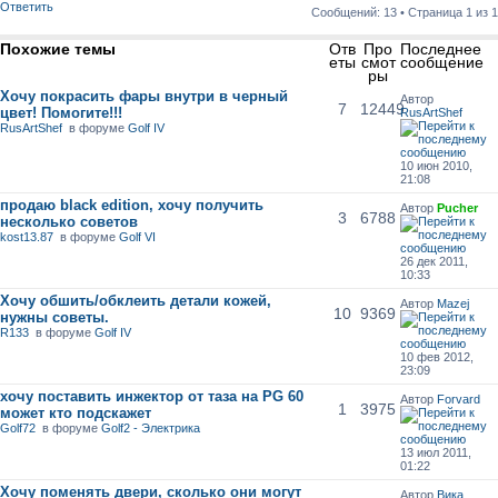
Ответить
Сообщений: 13 • Страница
1
из
1
Похожие темы
Отв
Про
Последнее
еты
смот
сообщение
ры
Хочу покрасить фары внутри в черный
Автор
7
12449
цвет! Помогите!!!
RusArtShef
RusArtShef
в форуме
Golf IV
10 июн 2010,
21:08
продаю black edition, хочу получить
Автор
Pucher
3
6788
несколько советов
kost13.87
в форуме
Golf VI
26 дек 2011,
10:33
Хочу обшить/обклеить детали кожей,
Автор
Mazej
10
9369
нужны советы.
R133
в форуме
Golf IV
10 фев 2012,
23:09
хочу поставить инжектор от таза на PG 60
Автор
Forvard
1
3975
может кто подскажет
Golf72
в форуме
Golf2 - Электрика
13 июл 2011,
01:22
Хочу поменять двери, сколько они могут
Автор
Вика