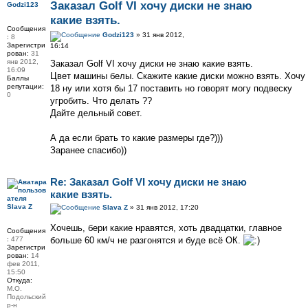
Заказал Golf VI хочу диски не знаю
Godzi123
какие взять.
Сообщения
Godzi123
» 31 янв 2012,
:
8
Зарегистри
16:14
рован:
31
янв 2012,
Заказал Golf VI хочу диски не знаю какие взять.
16:09
Цвет машины белы. Скажите какие диски можно взять. Хочу
Баллы
репутации:
18 ну или хотя бы 17 поставить но говорят могу подвеску
0
угробить. Что делать ??
Дайте дельный совет.
А да если брать то какие размеры где?)))
Заранее спасибо))
Re: Заказал Golf VI хочу диски не знаю
какие взять.
Slava Z
Slava Z
» 31 янв 2012, 17:20
Хочешь, бери какие нравятся, хоть двадцатки, главное
Сообщения
:
477
больше 60 км/ч не разгонятся и буде всё ОК.
Зарегистри
рован:
14
фев 2011,
15:50
Откуда:
М.О.
Подольский
р-н