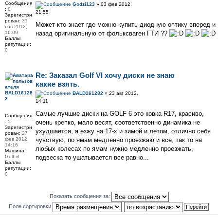
Сообщения
Godzi123
» 03 фев 2012,
:
8
21:55
Зарегистри
рован:
31
Может кто знает где можно купить диодную оптику вперед и
янв 2012,
16:09
назад оригинальную от фольксваген ГТИ ??
Баллы
репутации:
0
Re: Заказал Golf VI хочу диски не знаю
какие взять.
BALD16128
BALD161282
» 23 авг 2012,
2
14:11
Самые лучшие диски на GOLF 6 это ковка R17, красиво,
Сообщения
:
5
очень крепко, мало весят, соответственно динамика не
Зарегистри
ухудшается, я езжу на 17-х и зимой и летом, отлично себя
рован:
27
фев 2012,
чувствую, по ямам медленно проезжаю и все, так то на
14:16
любых колесах по ямам нужно медленно проезжать,
Машина:
Golf vI
подвеска то ушатывается все равно...
Баллы
репутации:
0
Показать сообщения за:
Поле сортировки