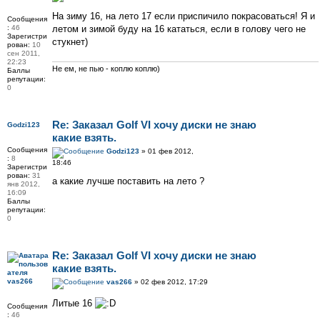
На зиму 16, на лето 17 если приспичило покрасоваться! Я и
Сообщения
:
46
летом и зимой буду на 16 кататься, если в голову чего не
Зарегистри
стукнет)
рован:
10
сен 2011,
22:23
Не ем, не пью - коплю коплю)
Баллы
репутации:
0
Re: Заказал Golf VI хочу диски не знаю
Godzi123
какие взять.
Сообщения
Godzi123
» 01 фев 2012,
:
8
18:46
Зарегистри
рован:
31
а какие лучше поставить на лето ?
янв 2012,
16:09
Баллы
репутации:
0
Re: Заказал Golf VI хочу диски не знаю
какие взять.
vas266
vas266
» 02 фев 2012, 17:29
Литые 16
Сообщения
:
46