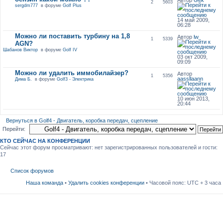
Автор
Gek
2
5603
sergdm777
в форуме
Golf Plus
14 май 2009,
06:28
Можно ли поставить турбину на 1,8
Автор
lw
1
5339
AGN?
Шабанов Виктор
в форуме
Golf IV
03 окт 2009,
09:09
Можно ли удалить иммобилайзер?
Автор
1
5356
aassllaann
Дима Б.
в форуме
Golf3 - Электрика
10 июн 2013,
20:44
Вернуться в Golf4 - Двигатель, коробка передач, сцепление
Перейти:
КТО СЕЙЧАС НА КОНФЕРЕНЦИИ
Сейчас этот форум просматривают: нет зарегистрированных пользователей и гости:
17
Список форумов
Наша команда
•
Удалить cookies конференции
• Часовой пояс: UTC + 3 часа