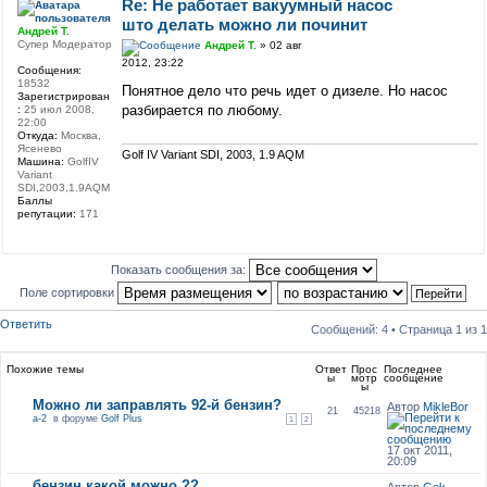
Re: Не работает вакуумный насос
што делать можно ли починит
Андрей Т.
Супер Модератор
Андрей Т.
» 02 авг
2012, 23:22
Сообщения:
18532
Понятное дело что речь идет о дизеле. Но насос
Зарегистрирован
разбирается по любому.
:
25 июл 2008,
22:00
Откуда:
Москва,
Ясенево
Golf IV Variant SDI, 2003, 1.9 AQM
Машина:
GolfIV
Variant
SDI,2003,1.9AQM
Баллы
репутации:
171
Показать сообщения за:
Поле сортировки
Ответить
Сообщений: 4 • Страница
1
из
1
Похожие темы
Ответ
Прос
Последнее
ы
мотр
сообщение
ы
Можно ли заправлять 92-й бензин?
Автор
MikleBor
21
45218
a-2
в форуме
Golf Plus
1
2
17 окт 2011,
20:09
бензин какой можно ??