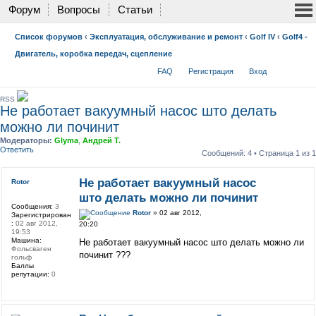
Форум
Вопросы
Статьи
Список форумов
‹
Эксплуатация, обслуживание и ремонт
‹
Golf IV
‹
Golf4 -
Двигатель, коробка передач, сцепление
FAQ
Регистрация
Вход
RSS
Не работает вакуумный насос што делать
можно ли починит
Модераторы:
Glyma
,
Андрей Т.
Ответить
Сообщений: 4 • Страница
1
из
1
Не работает вакуумный насос
Rotor
што делать можно ли починит
Сообщения:
3
Rotor
» 02 авг 2012,
Зарегистрирован
:
02 авг 2012,
20:20
19:53
Машина:
Не работает вакуумный насос што делать можно ли
Фольсваген
починит ???
гольф
Баллы
репутации:
0