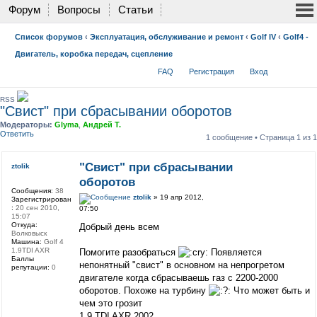
Форум
Вопросы
Статьи
Список форумов
‹
Эксплуатация, обслуживание и ремонт
‹
Golf IV
‹
Golf4 -
Двигатель, коробка передач, сцепление
FAQ
Регистрация
Вход
RSS
"Свист" при сбрасывании оборотов
Модераторы:
Glyma
,
Андрей Т.
Ответить
1 сообщение • Страница
1
из
1
"Свист" при сбрасывании
ztolik
оборотов
Сообщения:
38
ztolik
» 19 апр 2012,
Зарегистрирован
:
20 сен 2010,
07:50
15:07
Откуда:
Добрый день всем
Волковыск
Машина:
Golf 4
1.9TDI AXR
Помогите разобраться
Появляется
Баллы
непонятный "свист" в основном на непрогретом
репутации:
0
двигателе когда сбрасываешь газ с 2200-2000
оборотов. Похоже на турбину
Что может быть и
чем это грозит
1.9 TDI AXR 2002