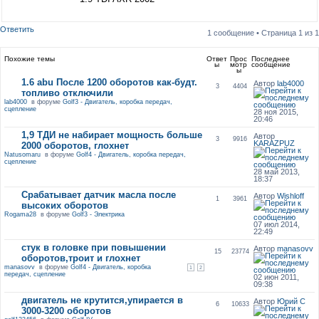
Ответить
1 сообщение • Страница
1
из
1
Похожие темы
Ответ
Прос
Последнее
ы
мотр
сообщение
ы
1.6 abu После 1200 оборотов как-будт.
Автор
lab4000
3
4404
топливо отключили
lab4000
в форуме
Golf3 - Двигатель, коробка передач,
сцепление
28 ноя 2015,
20:46
1,9 ТДИ не набирает мощность больше
Автор
3
9916
KARAZPUZ
2000 оборотов, глохнет
Natusomaru
в форуме
Golf4 - Двигатель, коробка передач,
сцепление
28 май 2013,
18:37
Срабатывает датчик масла после
Автор
Wishloff
1
3961
высоких оборотов
Rogama28
в форуме
Golf3 - Электрика
07 июл 2014,
22:49
стук в головке при повышении
Автор
manasovv
15
23774
оборотов,троит и глохнет
manasovv
в форуме
Golf4 - Двигатель, коробка
1
2
передач, сцепление
02 июн 2011,
09:38
двигатель не крутится,упирается в
Автор
Юрий С
6
10633
3000-3200 оборотов