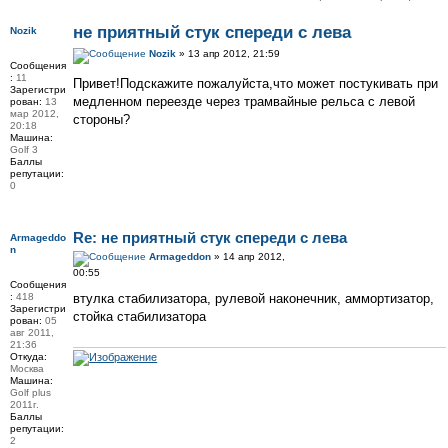
не приятный стук спереди с лева
Nozik
Nozik
» 13 апр 2012, 21:59
Сообщения
:
11
Привет!Подскажите пожалуйста,что может постукивать при
Зарегистри
медленном переезде через трамвайные рельса с левой
рован:
13
мар 2012,
стороны?
20:18
Машина:
Golf 3
Баллы
репутации:
0
Re: не приятный стук спереди с лева
Armageddo
n
Armageddon
» 14 апр 2012,
00:55
Сообщения
:
418
втулка стабилизатора, рулевой наконечник, аммортизатор,
Зарегистри
стойка стабилизатора
рован:
05
авг 2011,
21:36
Откуда:
Москва
Машина:
Golf plus
2011г.
Баллы
репутации:
2