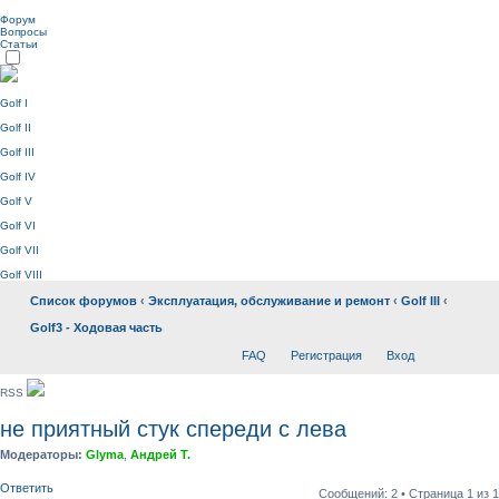
Форум
Вопросы
Статьи
Golf I
Golf II
Golf III
Golf IV
Golf V
Golf VI
Golf VII
Golf VIII
Список форумов
‹
Эксплуатация, обслуживание и ремонт
‹
Golf III
‹
Golf3 - Ходовая часть
FAQ
Регистрация
Вход
RSS
не приятный стук спереди с лева
Модераторы:
Glyma
,
Андрей Т.
Ответить
Сообщений: 2 • Страница
1
из
1