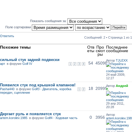
Показать сообщения за:
Поле сортировки
Ответить
Сообщений: 2 • Страница
1
из
1
Похожие темы
Отв
Про
Последнее
еты
смот
сообщение
ры
сильный стук задней подвески
Автор
TJLEXX
54
45098
арт
в форуме
Golf IV
1
2
3
4
24 май 2009,
12:27
Появился стук под крышкой клапанов!
Автор
Андрей
18
20995
Pasha440
в форуме
Golf3 - Двигатель, коробка
Т.
1
2
передач, сцепление
29 апр 2011,
20:28
Дергает руль и появляется стук
Автор
0
3956
artem.korolev.1985
в форуме
Golf4 - Ходовая часть
artem.korolev.198