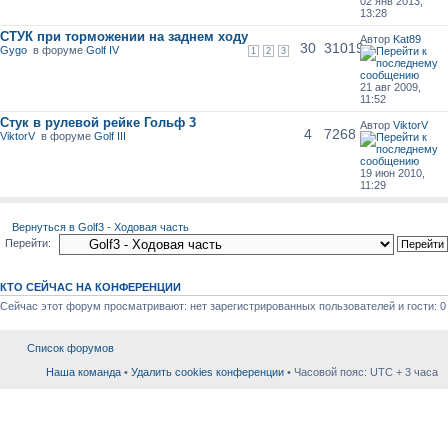
02 янв 2013,
13:28
СТУК при торможении на заднем ходу
Автор
Kat89
30
31019
Gygo
в форуме
Golf IV
1
2
3
21 авг 2009,
11:52
Стук в рулевой рейке Гольф 3
Автор
ViktorV
4
7268
ViktorV
в форуме
Golf III
19 июн 2010,
11:29
Вернуться в Golf3 - Ходовая часть
Перейти:
КТО СЕЙЧАС НА КОНФЕРЕНЦИИ
Сейчас этот форум просматривают: нет зарегистрированных пользователей и гости: 0
Список форумов
Наша команда
•
Удалить cookies конференции
• Часовой пояс: UTC + 3 часа