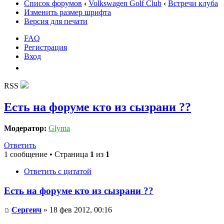
Список форумов
‹
Volkswagen Golf Club
‹
Встречи клуба
Изменить размер шрифта
Версия для печати
FAQ
Регистрация
Вход
RSS
Есть на форуме кто из сызрани ??
Модератор:
Glyma
Ответить
1 сообщение • Страница
1
из
1
Ответить с цитатой
Есть на форуме кто из сызрани ??
Сергеич
» 18 фев 2012, 00:16