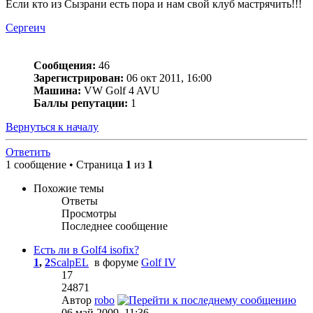
Если кто из Сызрани есть пора и нам свой клуб мастрячить!!!
Сергеич
Сообщения:
46
Зарегистрирован:
06 окт 2011, 16:00
Машина:
VW Golf 4 AVU
Баллы репутации:
1
Вернуться к началу
Ответить
1 сообщение • Страница
1
из
1
Похожие темы
Ответы
Просмотры
Последнее сообщение
Есть ли в Golf4 isofix?
1
,
2
ScalpEL
в форуме
Golf IV
17
24871
Автор
robo
06 май 2009, 11:36