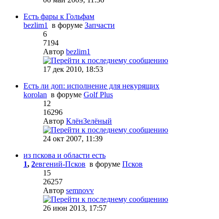
Есть фары к Гольфам
bezlim1
в форуме
Запчасти
6
7194
Автор
bezlim1
17 дек 2010, 18:53
Есть ли доп: исполнение для некурящих
korolan
в форуме
Golf Plus
12
16296
Автор
КлёнЗелёный
24 окт 2007, 11:39
из пскова и области есть
1
,
2
евгений-Псков
в форуме
Псков
15
26257
Автор
semnovv
26 июн 2013, 17:57