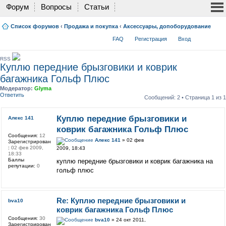
Форум
Вопросы
Статьи
Список форумов
‹
Продажа и покупка
‹
Аксессуары, допоборудование
FAQ
Регистрация
Вход
RSS
Куплю передние брызговики и коврик
багажника Гольф Плюс
Модератор:
Glyma
Ответить
Сообщений: 2 • Страница
1
из
1
Куплю передние брызговики и
Алекс 141
коврик багажника Гольф Плюс
Сообщения:
12
Алекс 141
» 02 фев
Зарегистрирован
:
02 фев 2009,
2009, 18:43
18:33
Баллы
куплю передние брызговики и коврик багажника на
репутации:
0
гольф плюс
Re: Куплю передние брызговики и
bva10
коврик багажника Гольф Плюс
Сообщения:
30
bva10
» 24 окт 2011,
Зарегистрирован