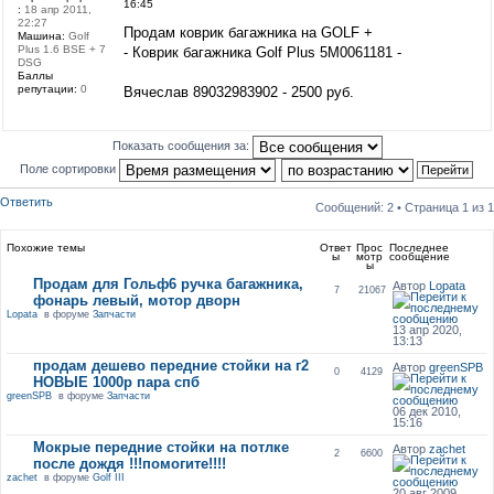
16:45
:
18 апр 2011,
22:27
Продам коврик багажника на GOLF +
Машина:
Golf
Plus 1.6 BSE + 7
- Коврик багажника Golf Plus 5M0061181 -
DSG
Баллы
репутации:
0
Вячеслав 89032983902 - 2500 руб.
Показать сообщения за:
Поле сортировки
Ответить
Сообщений: 2 • Страница
1
из
1
Похожие темы
Ответ
Прос
Последнее
ы
мотр
сообщение
ы
Продам для Гольф6 ручка багажника,
Автор
Lopata
7
21067
фонарь левый, мотор дворн
Lopata
в форуме
Запчасти
13 апр 2020,
13:13
продам дешево передние стойки на г2
Автор
greenSPB
0
4129
НОВЫЕ 1000р пара спб
greenSPB
в форуме
Запчасти
06 дек 2010,
15:16
Мокрые передние стойки на потлке
Автор
zachet
2
6600
после дождя !!!помогите!!!!
zachet
в форуме
Golf III
20 авг 2009,