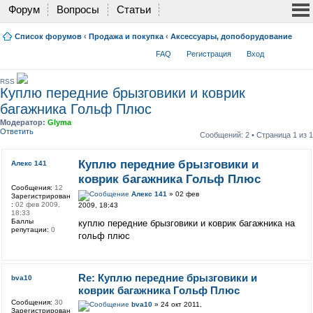
Форум
Вопросы
Статьи
Список форумов
‹
Продажа и покупка
‹
Аксессуары, допоборудование
FAQ
Регистрация
Вход
RSS
Куплю передние брызговики и коврик
багажника Гольф Плюс
Модератор:
Glyma
Ответить
Сообщений: 2 • Страница
1
из
1
Куплю передние брызговики и
Алекс 141
коврик багажника Гольф Плюс
Сообщения:
12
Алекс 141
» 02 фев
Зарегистрирован
:
02 фев 2009,
2009, 18:43
18:33
Баллы
куплю передние брызговики и коврик багажника на
репутации:
0
гольф плюс
Re: Куплю передние брызговики и
bva10
коврик багажника Гольф Плюс
Сообщения:
30
bva10
» 24 окт 2011,
Зарегистрирован