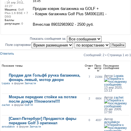
16:45
:
18 апр 2011,
22:27
Продам коврик багажника на GOLF +
Машина:
Golf
Plus 1.6 BSE + 7
- Коврик багажника Golf Plus 5M0061181 -
DSG
Баллы
репутации:
0
Вячеслав 89032983902 - 2500 руб.
Показать сообщения за:
Поле сортировки
Ответить
Сообщений: 2 • Страница
1
из
1
Похожие темы
Ответ
Прос
Последнее
ы
мотр
сообщение
ы
Продам для Гольф6 ручка багажника,
Автор
Lopata
7
21084
фонарь левый, мотор дворн
Lopata
в форуме
Запчасти
13 апр 2020,
13:13
Мокрые передние стойки на потлке
Автор
zachet
2
6604
после дождя !!!помогите!!!!
zachet
в форуме
Golf III
20 авг 2009,
17:50
[Санкт-Петербург] Продаются фары
Автор
0
4037
avsudakov
передние Golf 3 оригинал
avsudakov
в форуме
Запчасти