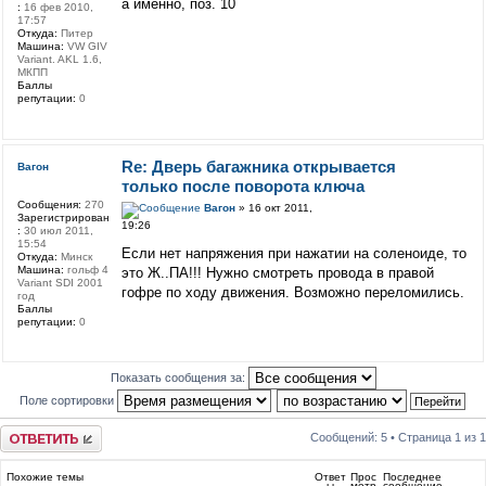
а именно, поз. 10
:
16 фев 2010,
17:57
Откуда:
Питер
Машина:
VW GIV
Variant. AKL 1.6,
МКПП
Баллы
репутации:
0
Re: Дверь багажника открывается
Вагон
только после поворота ключа
Сообщения:
270
Вагон
» 16 окт 2011,
Зарегистрирован
19:26
:
30 июл 2011,
15:54
Если нет напряжения при нажатии на соленоиде, то
Откуда:
Минск
Машина:
гольф 4
это Ж..ПА!!! Нужно смотреть провода в правой
Variant SDI 2001
гофре по ходу движения. Возможно переломились.
год
Баллы
репутации:
0
Показать сообщения за:
Поле сортировки
Ответить
Сообщений: 5 • Страница
1
из
1
Похожие темы
Ответ
Прос
Последнее
ы
мотр
сообщение