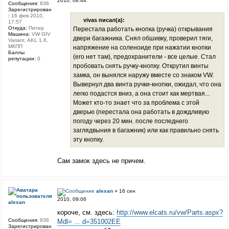
2010, 08:44
Сообщения:
836
Зарегистрирован
:
16 фев 2010,
vivas писал(а):
17:57
Откуда:
Питер
Перестала работать кнопка (ручка) открывания
Машина:
VW GIV
двери багажника. Снял обшивку, проверил тяги,
Variant. AKL 1.6,
МКПП
напряжение на соленоиде при нажатии кнопки
Баллы
(его нет там), предохранители - все целые. Стал
репутации:
0
пробовать снять ручку-кнопку. Открутил винты
замка, он вынялся наружу вместе со знаком VW.
Вывернул два винта ручки-кнопки, ожидал, что она
легко подастся вниз, а она стоит как мертвая...
Может кто-то знает что за проблема с этой
дверью (перестала она работать в дождливую
погоду через 20 мин. после последнего
заглядвыния в багажник) или как правильно снять
эту кнопку.
Сам замок здесь не причем.
alexan
» 16 сен
2010, 09:06
alexan
короче, см. здесь:
http://www.elcats.ru/vw/Parts.aspx?
Сообщения:
836
Mdl= ... d=351002EE
Зарегистрирован