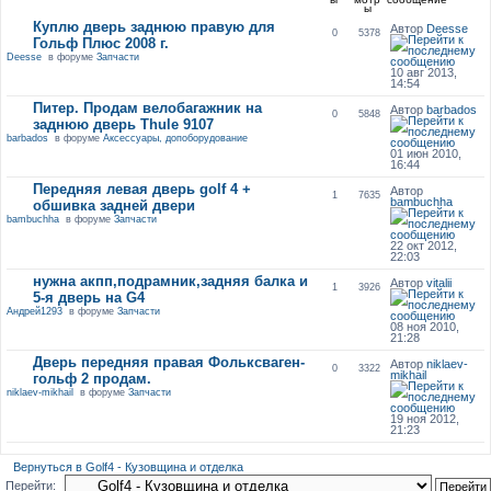
ы
Куплю дверь заднюю правую для
Автор
Deesse
0
5378
Гольф Плюс 2008 г.
Deesse
в форуме
Запчасти
10 авг 2013,
14:54
Питер. Продам велобагажник на
Автор
barbados
0
5848
заднюю дверь Thule 9107
barbados
в форуме
Аксессуары, допоборудование
01 июн 2010,
16:44
Передняя левая дверь golf 4 +
Автор
1
7635
bambuchha
обшивка задней двери
bambuchha
в форуме
Запчасти
22 окт 2012,
22:03
нужна акпп,подрамник,задняя балка и
Автор
vitalii
1
3926
5-я дверь на G4
Андрей1293
в форуме
Запчасти
08 ноя 2010,
21:28
Дверь передняя правая Фольксваген-
Автор
niklaev-
0
3322
mikhail
гольф 2 продам.
niklaev-mikhail
в форуме
Запчасти
19 ноя 2012,
21:23
Вернуться в Golf4 - Кузовщина и отделка
Перейти: