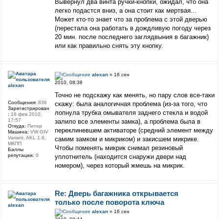
Вывернул два винта ручки-кнопки, ожидал, что она
легко подастся вниз, а она стоит как мертвая...
Может кто-то знает что за проблема с этой дверью
(перестала она работать в дождливую погоду через
20 мин. после последнего заглядвыния в багажник)
или как правильно снять эту кнопку.
alexan
» 16 сен
2010, 08:38
alexan
Точно не подскажу как менять, но пару слов все-таки
Сообщения:
836
скажу: была аналогичная проблема (из-за того, что
Зарегистрирован
лопнула трубка омывателя заднего стекла и водой
:
16 фев 2010,
17:57
залило все элементы замка), а проблема была в
Откуда:
Питер
переклиневшем активаторе (средний элемент между
Машина:
VW GIV
Variant. AKL 1.6,
самим замком и микриком) и закисшем микрике.
МКПП
Чтобы поменять микрик снимал резиновый
Баллы
репутации:
0
уплотнитель (находится снаружи двери над
номером), через который жмешь на микрик.
Re: Дверь багажника открывается
только после поворота ключа
alexan
alexan
» 16 сен