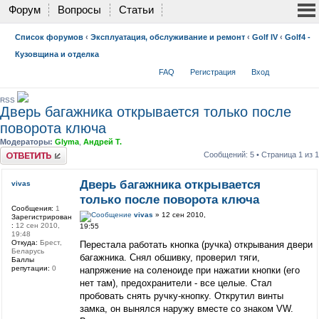
Форум
Вопросы
Статьи
Список форумов
‹
Эксплуатация, обслуживание и ремонт
‹
Golf IV
‹
Golf4 -
Кузовщина и отделка
FAQ
Регистрация
Вход
RSS
Дверь багажника открывается только после
поворота ключа
Модераторы:
Glyma
,
Андрей Т.
Ответить
Сообщений: 5 • Страница
1
из
1
Дверь багажника открывается
vivas
только после поворота ключа
Сообщения:
1
vivas
» 12 сен 2010,
Зарегистрирован
:
12 сен 2010,
19:55
19:48
Откуда:
Брест,
Перестала работать кнопка (ручка) открывания двери
Беларусь
багажника. Снял обшивку, проверил тяги,
Баллы
репутации:
0
напряжение на соленоиде при нажатии кнопки (его
нет там), предохранители - все целые. Стал
пробовать снять ручку-кнопку. Открутил винты
замка, он вынялся наружу вместе со знаком VW.