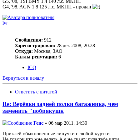
G5, '08, TSI BMY 1.4 140 л.с. МКПП
G4, '98, AGN 1.8 125 л.с. МКПП - продан
lw
Сообщения:
912
Зарегистрирован:
28 дек 2008, 20:28
Откуда:
Москва, ЗАО
Баллы репутации:
6
ICQ
Вернуться к началу
Ответить с цитатой
Re: Верёвки задней полки багажника, чем
заменить "побрякушк
Генс
» 06 мар 2011, 14:30
Приклей обыкновенные липучки с любой куртки.
Не говори что мне делать-А я не скажу куда тебе идти