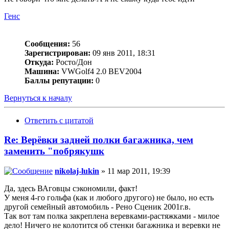
Генс
Сообщения:
56
Зарегистрирован:
09 янв 2011, 18:31
Откуда:
Росто/Дон
Машина:
VWGolf4 2.0 BEV2004
Баллы репутации:
0
Вернуться к началу
Ответить с цитатой
Re: Верёвки задней полки багажника, чем
заменить "побрякушк
nikolaj-lukin
» 11 мар 2011, 19:39
Да, здесь ВАговцы сэкономили, факт!
У меня 4-го гольфа (как и любого другого) не было, но есть
другой семейный автомобиль - Рено Сценик 2001г.в.
Так вот там полка закреплена веревками-растяжками - милое
дело! Ничего не колотится об стенки багажника и веревки не