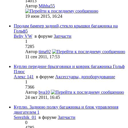
14013
Автор
Mihha55
19 июн 2015, 16:24
Продам бампер задний,стекло крышки багажника на
Гольф5
Beliy VW
в форуме
Запчасти
1
7285
Автор
tima92
11 сен 2011, 17:53
Куплю передние брызговики и коврик багажника Гольф
Плюс
Алекс 141
в форуме
Аксессуары, допоборудование
1
7366
Автор
bva10
24 окт 2011, 16:45
Куплю. Заднюю полку багажника и блок управления
двигателем 1
Serezhik_01
в форуме
Запчасти
0
4785