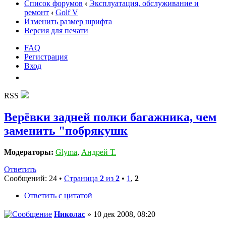
Список форумов
‹
Эксплуатация, обслуживание и
ремонт
‹
Golf V
Изменить размер шрифта
Версия для печати
FAQ
Регистрация
Вход
RSS
Верёвки задней полки багажника, чем
заменить "побрякушк
Модераторы:
Glyma
,
Андрей Т.
Ответить
Сообщений: 24 •
Страница
2
из
2
•
1
,
2
Ответить с цитатой
Николас
» 10 дек 2008, 08:20