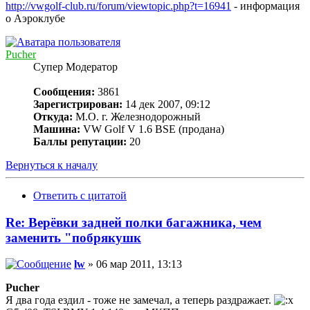
http://vwgolf-club.ru/forum/viewtopic.php?t=16941
- информация
о Аэроклубе
Pucher
Супер Модератор
Сообщения:
3861
Зарегистрирован:
14 дек 2007, 09:12
Откуда:
М.О. г. Железнодорожный
Машина:
VW Golf V 1.6 BSE (продана)
Баллы репутации:
20
Вернуться к началу
Ответить с цитатой
Re: Верёвки задней полки багажника, чем
заменить "побрякушк
lw
» 06 мар 2011, 13:13
Pucher
Я два года ездил - тоже не замечал, а теперь раздражает.