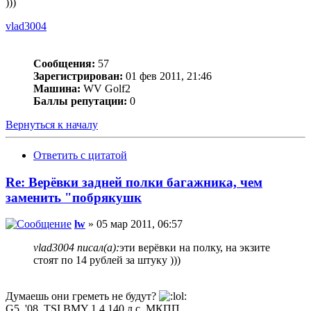
)))
vlad3004
Сообщения:
57
Зарегистрирован:
01 фев 2011, 21:46
Машина:
WV Golf2
Баллы репутации:
0
Вернуться к началу
Ответить с цитатой
Re: Верёвки задней полки багажника, чем
заменить "побрякушк
lw
» 05 мар 2011, 06:57
vlad3004 писал(а):
эти верёвки на полку, на экзите
стоят по 14 рублей за штуку )))
Думаешь они греметь не будут?
G5, '08, TSI BMY 1.4 140 л.с. МКПП