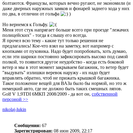
болтаются. Французы, которых вечно ругают, не экономили (и
даже дверных наружных замков и фонарей заднего хода у них
по два, в отличии от гольфа
)
Но вернемся к Гольфу.
Меня этот стук напрягает больше всего при проезде "лежачих
полицейских" - тогда я слышу его всегда.
Я прочел всю тему - какие тут только решения не
предлагались! Кое-что взял на заметку, вот например с
кнопками от пуховика. Надо будет попробовать, хоть думаю,
если эти шарики постоянно зафиксировать высоко под самой
полкой, то появится другое неудобство - когда есть боковой
ветер и мы в этот момент закрываем багажник, то ветер будет
"выдувать" излишки веревок наружу - их надо будет
вправлять обратно, чтоб не прижать крышкой багажника.
Такое положение вещей для ВАЗа было бы нормой, но это ж
немецкий авто, где не должно быть таких смешных ляпов.
Golf V 1,9TDI 6МКП 2008/2009 - да вот он,
собственной
персоной >>
nikolaj-lukin
Сообщения:
67
Зарегистрирован:
08 июн 2009, 22:17