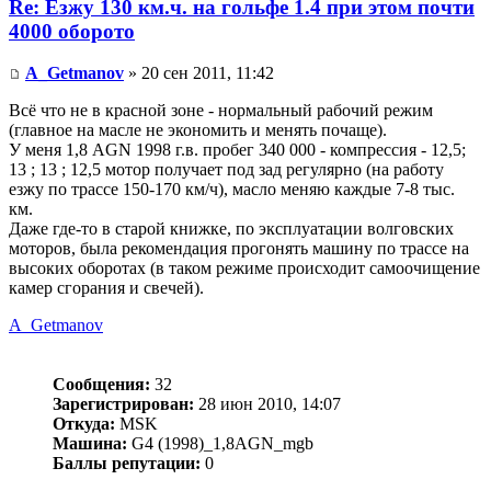
Re: Езжу 130 км.ч. на гольфе 1.4 при этом почти
4000 оборото
A_Getmanov
» 20 сен 2011, 11:42
Всё что не в красной зоне - нормальный рабочий режим
(главное на масле не экономить и менять почаще).
У меня 1,8 AGN 1998 г.в. пробег 340 000 - компрессия - 12,5;
13 ; 13 ; 12,5 мотор получает под зад регулярно (на работу
езжу по трассе 150-170 км/ч), масло меняю каждые 7-8 тыс.
км.
Даже где-то в старой книжке, по эксплуатации волговских
моторов, была рекомендация прогонять машину по трассе на
высоких оборотах (в таком режиме происходит самоочищение
камер сгорания и свечей).
A_Getmanov
Сообщения:
32
Зарегистрирован:
28 июн 2010, 14:07
Откуда:
MSK
Машина:
G4 (1998)_1,8AGN_mgb
Баллы репутации:
0