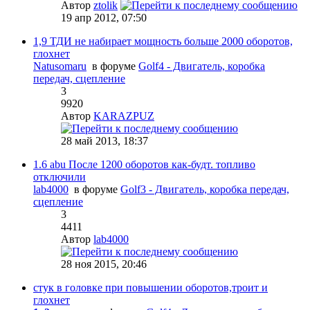
Автор
ztolik
19 апр 2012, 07:50
1,9 ТДИ не набирает мощность больше 2000 оборотов,
глохнет
Natusomaru
в форуме
Golf4 - Двигатель, коробка
передач, сцепление
3
9920
Автор
KARAZPUZ
28 май 2013, 18:37
1.6 abu После 1200 оборотов как-будт. топливо
отключили
lab4000
в форуме
Golf3 - Двигатель, коробка передач,
сцепление
3
4411
Автор
lab4000
28 ноя 2015, 20:46
стук в головке при повышении оборотов,троит и
глохнет