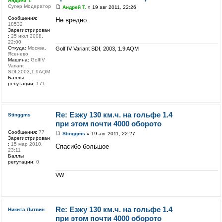
Андрей Т.
Супер Модератор
Андрей Т.
» 19 авг 2011, 22:26
Сообщения:
Не вредно.
18532
Зарегистрирован
:
25 июл 2008,
22:00
Откуда:
Москва,
Golf IV Variant SDI, 2003, 1.9 AQM
Ясенево
Машина:
GolfIV
Variant
SDI,2003,1.9AQM
Баллы
репутации:
171
Re: Езжу 130 км.ч. на гольфе 1.4
Stinggms
при этом почти 4000 оборото
Сообщения:
77
Stinggms
» 19 авг 2011, 22:27
Зарегистрирован
:
15 мар 2010,
Спасибо большое
23:11
Баллы
репутации:
0
VW
Re: Езжу 130 км.ч. на гольфе 1.4
Никита Литвин
при этом почти 4000 оборото