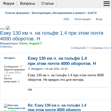
Форум
Вопросы
Статьи
Список форумов
‹
Эксплуатация, обслуживание и ремонт
‹
Golf IV
FAQ
Регистрация
Вход
RSS
Езжу 130 км.ч. на гольфе 1.4 при этом почти
4000 оборотов. Н
Модераторы:
Glyma
,
Андрей Т.
Ответить
Сообщений: 7 • Страница
1
из
1
Езжу 130 км.ч. на гольфе 1.4
Stinggms
при этом почти 4000 оборотов. Н
Сообщения:
77
Stinggms
» 19 авг 2011, 22:15
Зарегистрирован
:
15 мар 2010,
Езжу 130 км.ч. на гольфе 1.4 при этом почти 4000
23:11
Баллы
оборотов. Не вредно это для мотора.
репутации:
0
VW
Re: Езжу 130 км.ч. на гольфе 1.4
при этом почти 4000 оборото