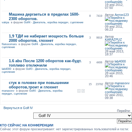
19 апр 2012,
07:50
Машина дергаеться в пределах 1600-
Автор
Антон123
8
7419
2300 оборотов.
vakpa
в форуме
Golf4 - Двигатель, коробка передач, сцепление
09 апр 2011,
06:23
1,9 ТДИ не набирает мощность больше
Автор
3
9918
KARAZPUZ
2000 оборотов, глохнет
Natusomaru
в форуме
Golf4 - Двигатель, коробка передач,
сцепление
28 май 2013,
18:37
1.6 abu После 1200 оборотов как-будт.
Автор
lab4000
3
4406
топливо отключили
lab4000
в форуме
Golf3 - Двигатель, коробка передач,
сцепление
28 ноя 2015,
20:46
стук в головке при повышении
Автор
manasovv
15
23792
оборотов,троит и глохнет
manasovv
в форуме
Golf4 - Двигатель, коробка
1
2
передач, сцепление
02 июн 2011,
09:38
Вернуться в Golf IV
Перейти:
КТО СЕЙЧАС НА КОНФЕРЕНЦИИ
Сейчас этот форум просматривают: нет зарегистрированных пользователей и гости: