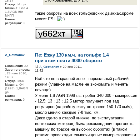
Это нормально, для 1.4.
18:17
Откуда:
Истра
Машина:
Golf 4
1.8 AGN 98г
такие обороты на всех гольфовских движках,кроме
МКПП
может FSI.
Баллы
репутации:
3
Re: Езжу 130 км.ч. на гольфе 1.4
A_Getmanov
при этом почти 4000 оборото
Сообщения:
32
A_Getmanov
» 20 сен 2011,
Зарегистрирован
11:42
:
28 июн 2010,
14:07
Всё что не в красной зоне - нормальный рабочий
Откуда:
MSK
режим (главное на масле не экономить и менять
Машина:
G4
(1998)_1,8AGN_m
почаще).
gb
У меня 1,8 AGN 1998 г.в. пробег 340 000 - компрессия
Баллы
репутации:
0
- 12,5; 13 ; 13 ; 12,5 мотор получает под зад
регулярно (на работу езжу по трассе 150-170 км/ч),
масло меняю каждые 7-8 тыс. км.
Даже где-то в старой книжке, по эксплуатации
волговских моторов, была рекомендация прогонять
машину по трассе на высоких оборотах (в таком
режиме происходит самоочищение камер сгорания и