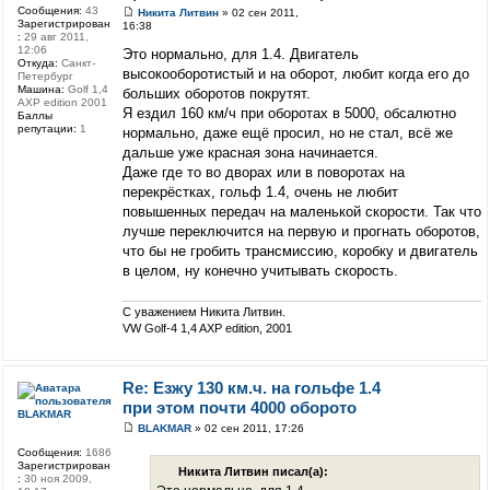
Сообщения:
43
Никита Литвин
» 02 сен 2011,
Зарегистрирован
16:38
:
29 авг 2011,
12:06
Это нормально, для 1.4. Двигатель
Откуда:
Санкт-
высокооборотистый и на оборот, любит когда его до
Петербург
Машина:
Golf 1,4
больших оборотов покрутят.
AXP edition 2001
Я ездил 160 км/ч при оборотах в 5000, обсалютно
Баллы
репутации:
1
нормально, даже ещё просил, но не стал, всё же
дальше уже красная зона начинается.
Даже где то во дворах или в поворотах на
перекрёстках, гольф 1.4, очень не любит
повышенных передач на маленькой скорости. Так что
лучше переключится на первую и прогнать оборотов,
что бы не гробить трансмиссию, коробку и двигатель
в целом, ну конечно учитывать скорость.
С уважением Никита Литвин.
VW Golf-4 1,4 AXP edition, 2001
Re: Езжу 130 км.ч. на гольфе 1.4
при этом почти 4000 оборото
BLAKMAR
BLAKMAR
» 02 сен 2011, 17:26
Сообщения:
1686
Зарегистрирован
Никита Литвин писал(а):
:
30 ноя 2009,