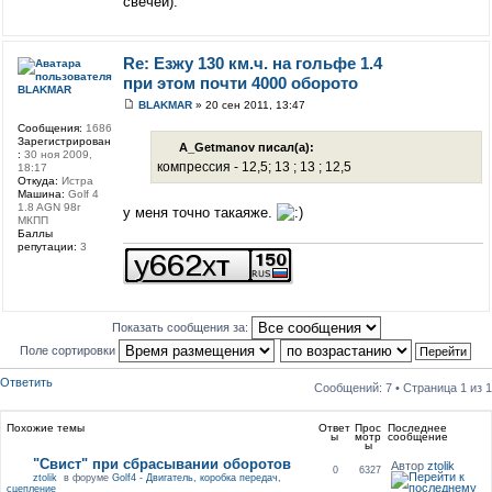
свечей).
Re: Езжу 130 км.ч. на гольфе 1.4
при этом почти 4000 оборото
BLAKMAR
BLAKMAR
» 20 сен 2011, 13:47
Сообщения:
1686
Зарегистрирован
A_Getmanov писал(а):
:
30 ноя 2009,
компрессия - 12,5; 13 ; 13 ; 12,5
18:17
Откуда:
Истра
Машина:
Golf 4
1.8 AGN 98г
у меня точно такаяже.
МКПП
Баллы
репутации:
3
Показать сообщения за:
Поле сортировки
Ответить
Сообщений: 7 • Страница
1
из
1
Похожие темы
Ответ
Прос
Последнее
ы
мотр
сообщение
ы
"Свист" при сбрасывании оборотов
Автор
ztolik
0
6327
ztolik
в форуме
Golf4 - Двигатель, коробка передач,
сцепление