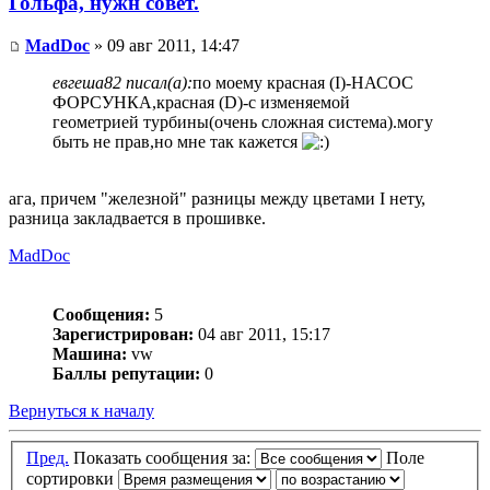
Гольфа, нужн совет.
MadDoc
» 09 авг 2011, 14:47
евгеша82 писал(а):
по моему красная (I)-НАСОС
ФОРСУНКА,красная (D)-с изменяемой
геометрией турбины(очень сложная система).могу
быть не прав,но мне так кажется
ага, причем "железной" разницы между цветами I нету,
разница закладвается в прошивке.
MadDoc
Сообщения:
5
Зарегистрирован:
04 авг 2011, 15:17
Машина:
vw
Баллы репутации:
0
Вернуться к началу
Пред.
Показать сообщения за:
Поле
сортировки