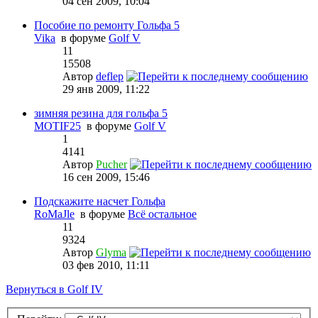
04 сен 2009, 10:04
Пособие по ремонту Гольфа 5
Vika
в форуме
Golf V
11
15508
Автор
deflep
29 янв 2009, 11:22
зимняя резина для гольфа 5
MOTIF25
в форуме
Golf V
1
4141
Автор
Pucher
16 сен 2009, 15:46
Подскажите насчет Гольфа
RoMaJle
в форуме
Всё остальное
11
9324
Автор
Glyma
03 фев 2010, 11:11
Вернуться в Golf IV