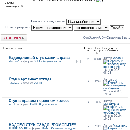
только почему то обороты плавают
Баллы
репутации:
0
Показать сообщения за:
Поле сортировки
Ответить
Сообщений: 8 • Страница
1
из
1
Похожие темы
Ответ
Прос
Последнее
ы
мотр
сообщение
ы
Надоедливый стук сзади справа
Автор
Vlad856
29
86611
klimowi4
в форуме
Golf4 - Ходовая часть
1
2
16 апр 2021,
08:23
Стук чёрт знает откуда
Автор
sat
3
8023
Павлуха
в форуме
Golf III
21 ноя 2007,
19:04
Стук в правом переднем колесе
Автор
2
6835
Микстурка
Vetalr
в форуме
Golf3 - Ходовая часть
18 апр 2010,
19:39
НАДОЕЛ СТУК СЗАДИ!!!ПОМОГИТЕ!!!
Автор
Maxsimko
4
6383
ZUEFF GOLFF
в форуме
Golf4 - Кузовщина и отделка