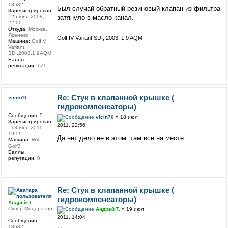
18532
Был случай обратный резиновый клапан из фильтра
Зарегистрирован
затянуло в масло канал.
:
25 июл 2008,
22:00
Откуда:
Москва,
Ясенево
Golf IV Variant SDI, 2003, 1.9 AQM
Машина:
GolfIV
Variant
SDI,2003,1.9AQM
Баллы
репутации:
171
Re: Стук в клапанной крышке (
vicin70
гидрокомпенсаторы)
Сообщения:
5
vicin70
» 18 июл
Зарегистрирован
2011, 22:56
:
18 июл 2011,
19:59
Да нет дело не в этом. там все на месте.
Машина:
WV
Golf3
Баллы
репутации:
0
Re: Стук в клапанной крышке (
гидрокомпенсаторы)
Андрей Т.
Супер Модератор
Андрей Т.
» 19 июл
2011, 14:04
Сообщения:
18532