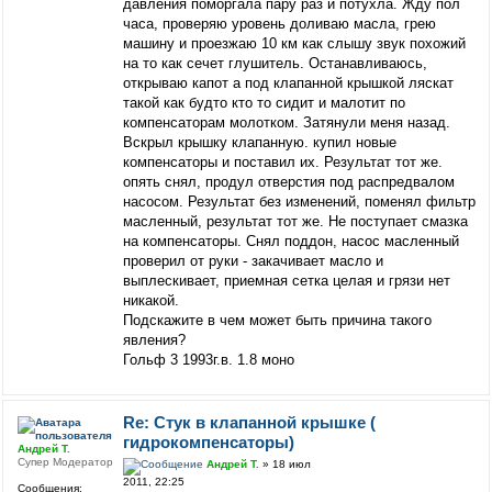
давления поморгала пару раз и потухла. Жду пол
часа, проверяю уровень доливаю масла, грею
машину и проезжаю 10 км как слышу звук похожий
на то как сечет глушитель. Останавливаюсь,
открываю капот а под клапанной крышкой ляскат
такой как будто кто то сидит и малотит по
компенсаторам молотком. Затянули меня назад.
Вскрыл крышку клапанную. купил новые
компенсаторы и поставил их. Результат тот же.
опять снял, продул отверстия под распредвалом
насосом. Результат без изменений, поменял фильтр
масленный, результат тот же. Не поступает смазка
на компенсаторы. Снял поддон, насос масленный
проверил от руки - закачивает масло и
выплескивает, приемная сетка целая и грязи нет
никакой.
Подскажите в чем может быть причина такого
явления?
Гольф 3 1993г.в. 1.8 моно
Re: Стук в клапанной крышке (
гидрокомпенсаторы)
Андрей Т.
Супер Модератор
Андрей Т.
» 18 июл
2011, 22:25
Сообщения: