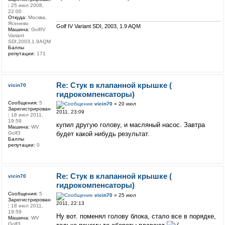
:
25 июл 2008,
22:00
Откуда:
Москва,
Ясенево
Golf IV Variant SDI, 2003, 1.9 AQM
Машина:
GolfIV
Variant
SDI,2003,1.9AQM
Баллы
репутации:
171
Re: Стук в клапанной крышке (
vicin70
гидрокомпенсаторы)
Сообщения:
5
vicin70
» 20 июл
Зарегистрирован
2011, 23:09
:
18 июл 2011,
19:59
купил другую голову, и масляный насос. Завтра
Машина:
WV
Golf3
будет какой нибудь результат.
Баллы
репутации:
0
Re: Стук в клапанной крышке (
vicin70
гидрокомпенсаторы)
Сообщения:
5
vicin70
» 25 июл
Зарегистрирован
2011, 22:13
:
18 июл 2011,
19:59
Ну вот. поменял голову блока, стало все в порядке,
Машина:
WV
Golf3