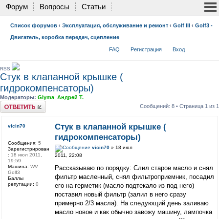
Форум
Вопросы
Статьи
Список форумов
‹
Эксплуатация, обслуживание и ремонт
‹
Golf III
‹
Golf3 -
Двигатель, коробка передач, сцепление
FAQ
Регистрация
Вход
RSS
Стук в клапанной крышке (
гидрокомпенсаторы)
Модераторы:
Glyma
,
Андрей Т.
Ответить
Сообщений: 8 • Страница
1
из
1
Стук в клапанной крышке (
vicin70
гидрокомпенсаторы)
Сообщения:
5
vicin70
» 18 июл
Зарегистрирован
:
18 июл 2011,
2011, 22:08
19:59
Машина:
WV
Рассказываю по порядку: Слил старое масло и снял
Golf3
фильтр масленный, снял фильтроприемник, посадил
Баллы
репутации:
0
его на герметик (масло подтекало из под него)
поставил новый фильтр (залил в него сразу
примерно 2/3 масла). На следующий день заливаю
масло новое и как обычно завожу машину, лампочка