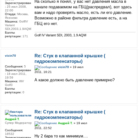
На сколько я понял, у вас нет давления масла в
Зарегистрирован
канале подаваемом на ГБЦ(распредвал), вот здесь
:
25 июл 2008,
22:00
вам и надо проверять масло, есть ли его давление.
Откуда:
Москва,
Возможно в районе фильтра давление есть, а на
Ясенево
Машина:
GolfIV
ГБЦ его нет.
Variant
SDI,2003,1.9AQM
Баллы
Golf IV Variant SDI, 2003, 1.9 AQM
репутации:
171
Re: Стук в клапанной крышке (
vicin70
гидрокомпенсаторы)
Сообщения:
5
vicin70
» 19 июл
Зарегистрирован
2011, 16:21
:
18 июл 2011,
19:59
А какое должно быть давление примерно?
Машина:
WV
Golf3
Баллы
репутации:
0
Re: Стук в клапанной крышке (
гидрокомпенсаторы)
Андрей Т.
Супер Модератор
Андрей Т.
» 19 июл
2011, 22:52
Сообщения:
18532
Ну 2 бара то как минимум....
Зарегистрирован