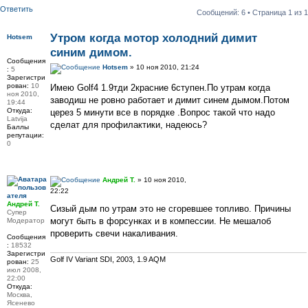
Ответить
Сообщений: 6 • Страница
1
из
1
Утром когда мотор холодний димит
Hotsem
синим димом.
Сообщения
Hotsem
» 10 ноя 2010, 21:24
:
5
Зарегистри
рован:
10
Имею Golf4 1.9тди 2красние 6ступен.По утрам когда
ноя 2010,
заводиш не ровно работает и димит синем дымом.Потом
19:44
Откуда:
церез 5 минути все в порядке .Вопрос такой что надо
Latvija
сделат для профилактики, надеюсь?
Баллы
репутации:
0
Андрей Т.
» 10 ноя 2010,
22:22
Андрей Т.
Сизый дым по утрам это не сгоревшее топливо. Причины
Супер
могут быть в форсунках и в компессии. Не мешалоб
Модератор
проверить свечи накаливания.
Сообщения
:
18532
Зарегистри
Golf IV Variant SDI, 2003, 1.9 AQM
рован:
25
июл 2008,
22:00
Откуда:
Москва,
Ясенево