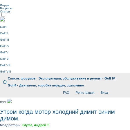
Форум
Вопросы
Статьи
Golf I
Golf II
Golf III
Golf IV
Golf V
Golf VI
Golf VII
Golf VIII
Список форумов
‹
Эксплуатация, обслуживание и ремонт
‹
Golf IV
‹
Golf4 - Двигатель, коробка передач, сцепление
FAQ
Регистрация
Вход
RSS
Утром когда мотор холодний димит синим
димом.
Модераторы:
Glyma
,
Андрей Т.