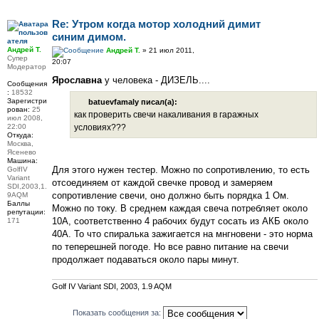
Re: Утром когда мотор холодний димит
синим димом.
Андрей Т.
Андрей Т.
» 21 июл 2011,
Супер
20:07
Модератор
Ярославна
у человека - ДИЗЕЛЬ....
Сообщения
:
18532
Зарегистри
batuevfamaly писал(а):
рован:
25
как проверить свечи накаливания в гаражных
июл 2008,
22:00
условиях???
Откуда:
Москва,
Ясенево
Машина:
Для этого нужен тестер. Можно по сопротивлению, то есть
GolfIV
Variant
отсоединяем от каждой свечке провод и замеряем
SDI,2003,1.
сопротивление свечи, оно должно быть порядка 1 Ом.
9AQM
Баллы
Можно по току. В среднем каждая свеча потребляет около
репутации:
10А, соответственно 4 рабочих будут сосать из АКБ около
171
40А. То что спиралька зажигается на мнгновени - это норма
по теперешней погоде. Но все равно питание на свечи
продолжает подаваться около пары минут.
Golf IV Variant SDI, 2003, 1.9 AQM
Показать сообщения за: