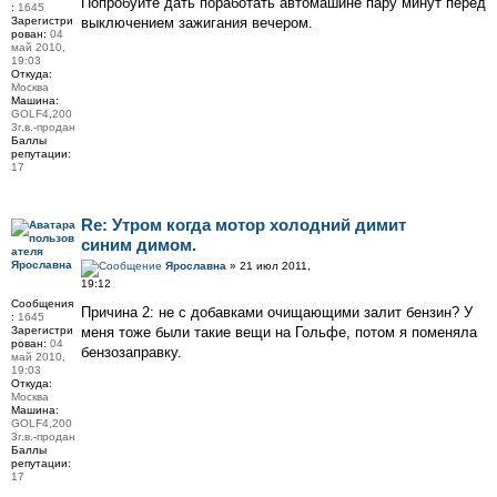
Попробуйте дать поработать автомашине пару минут перед
:
1645
Зарегистри
выключением зажигания вечером.
рован:
04
май 2010,
19:03
Откуда:
Москва
Машина:
GOLF4,200
3г.в.-продан
Баллы
репутации:
17
Re: Утром когда мотор холодний димит
синим димом.
Ярославна
Ярославна
» 21 июл 2011,
19:12
Сообщения
Причина 2: не с добавками очищающими залит бензин? У
:
1645
Зарегистри
меня тоже были такие вещи на Гольфе, потом я поменяла
рован:
04
бензозаправку.
май 2010,
19:03
Откуда:
Москва
Машина:
GOLF4,200
3г.в.-продан
Баллы
репутации:
17