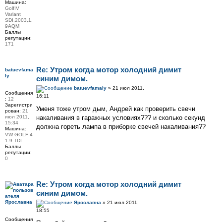
Машина:
GolfIV
Variant
SDI,2003,1.
9AQM
Баллы
репутации:
171
Re: Утром когда мотор холодний димит
batuevfama
ly
синим димом.
batuevfamaly
» 21 июл 2011,
Сообщения
16:11
:
12
Зарегистри
Уменя тоже утром дым, Андрей как проверить свечи
рован:
21
июл 2011,
накаливания в гаражных условиях??? и сколько секунд
15:34
должна гореть лампа в приборке свечей накаливания??
Машина:
VW GOLF 4
1.9 TDI
Баллы
репутации:
0
Re: Утром когда мотор холодний димит
синим димом.
Ярославна
Ярославна
» 21 июл 2011,
18:55
Сообщения