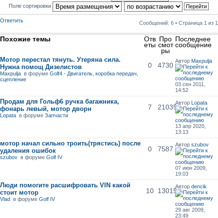
Поле сортировки
Ответить
Сообщений: 6 • Страница
1
из
1
Похожие темы
Отв
Про
Последнее
еты
смот
сообщение
ры
Мотор перестал тянуть. Утеряна сила.
Автор
Maxpulja
0
4730
Нужна помощ Дизелистов
Maxpulja
в форуме
Golf4 - Двигатель, коробка передач,
сцепление
03 сен 2011,
14:52
Продам для Гольф6 ручка багажника,
Автор
Lopata
7
21035
фонарь левый, мотор дворн
Lopata
в форуме
Запчасти
13 апр 2020,
13:13
мотор начал сильно троить(трястись) после
Автор
szubov
0
7587
удаления ошибок
szubov
в форуме
Golf IV
07 июн 2009,
19:03
Люди помогите расшифровать VIN какой
Автор
dencik
10
13015
стоит мотор
Vlad
в форуме
Golf IV
29 авг 2009,
23:49