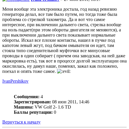
Меня вообще эта электроника достала, год назад ревизию
генератора делал, все там было путем, но тогда тоже была
проблема со стрелкой тахометра. Да и вот что самое
интересное, при включении дальнего света, стрелка вообще
на ноль падает(при этом обороты двигателя не меняются), а
при выключении дальнего света показывает нормальные
обороты. Искал все плохие контакты, нашел в пучке под
капотом левый жгут, под бачком омывателя он идет, там
стояла типо соеденительной муфточки все минусовые
проводы в один собирает ( причем она заводская, на ней даже
маркировка есть), так вот в процессе долгой эксплуатации она
окислилась, ну дамул наше, поменял, зажал как положено,
поехал и опять тоже самое.
IvanPershikov
Сообщения:
4
Зарегистрирован:
08 июн 2011, 14:46
Машина:
VW Golf 2- 1.6 TD
Баллы репутации:
0
Вернуться к началу