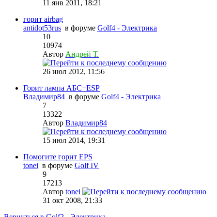
11 янв 2011, 18:21
горит airbag
antidot53rus
в форуме
Golf4 - Электрика
10
10974
Автор
Андрей Т.
26 июл 2012, 11:56
Горит лампа АБС+ESP
Владимир84
в форуме
Golf4 - Электрика
7
13322
Автор
Владимир84
15 июл 2014, 19:31
Помогите горит EPS
tonei
в форуме
Golf IV
9
17213
Автор
tonei
31 окт 2008, 21:33
Вернуться в Golf2 - Электрика