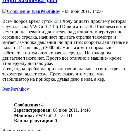
горит лампочка давл
IvanPershikov
» 08 июн 2011, 14:56
Всем доброе время суток
Хочу описать проблему которая
случилась на VW Golf-2 1.6 TD двигатель JR. Проблема вот в
чем: при нагревании двигателя, на датчике температуры по
середине стрелка, начинает прыгать стрелка тахометра и
мигает лампочка давления- но при этом обороты двигатель не
падают. Газонешь до 3000 об/ мин тахометр нормально
работает, а потом опять такая же ерунда. На холодном
двигателе такого нет. Просто все отлично в машине- кроме
этой ерунду достало уже.
И еще одна проблема при включении дальнего света стрелка
тахометра падает тоже. Сразу скажу что менял уже
стабилизатор на приборке, думал дело в нем, а хер.
IvanPershikov
Сообщения:
4
Зарегистрирован:
08 июн 2011, 14:46
Машина:
VW Golf 2- 1.6 TD
Баллы репутации:
0
Вернуться к началу