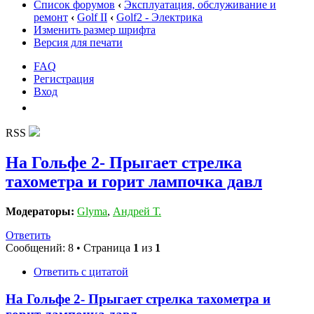
Список форумов
‹
Эксплуатация, обслуживание и
ремонт
‹
Golf II
‹
Golf2 - Электрика
Изменить размер шрифта
Версия для печати
FAQ
Регистрация
Вход
RSS
На Гольфе 2- Прыгает стрелка
тахометра и горит лампочка давл
Модераторы:
Glyma
,
Андрей Т.
Ответить
Сообщений: 8 • Страница
1
из
1
Ответить с цитатой
На Гольфе 2- Прыгает стрелка тахометра и