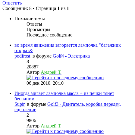
Ответить
Сообщений: 8 • Страница
1
из
1
Похожие темы
Ответы
Просмотры
Последнее сообщение
во время движения загорается лампочка "багажник
открыт&
podfrost
в форуме
Golf4 - Электрика
8
20887
Автор
Андрей Т.
06 дек 2010, 20:10
Иногда мигает лампочка масла + из печки тянет
бензином
Supir
в форуме
Golf3 - Двигатель, коробка передач,
сцепление
2
9806
Автор
Андрей Т.