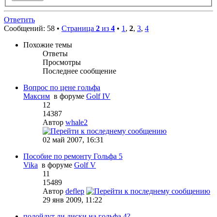
Ответить
Сообщений: 58 •
Страница
2
из
4
•
1
,
2
,
3
,
4
Похожие темы
Ответы
Просмотры
Последнее сообщение
Вопрос по цене гольфа
Максим
в форуме
Golf IV
12
14387
Автор
whale2
02 май 2007, 16:31
Пособие по ремонту Гольфа 5
Vika
в форуме
Golf V
11
15489
Автор
deflep
29 янв 2009, 11:22
подойдут ли диски на гольфа 4?