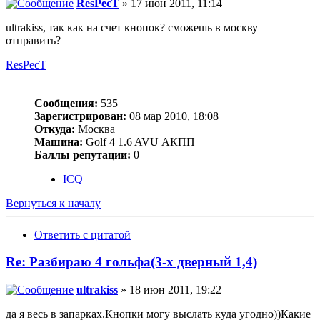
ResPecT
» 17 июн 2011, 11:14
ultrakiss, так как на счет кнопок? сможешь в москву
отправить?
ResPecT
Сообщения:
535
Зарегистрирован:
08 мар 2010, 18:08
Откуда:
Москва
Машина:
Golf 4 1.6 AVU АКПП
Баллы репутации:
0
ICQ
Вернуться к началу
Ответить с цитатой
Re: Разбираю 4 гольфа(3-х дверный 1,4)
ultrakiss
» 18 июн 2011, 19:22
да я весь в запарках.Кнопки могу выслать куда угодно))Какие