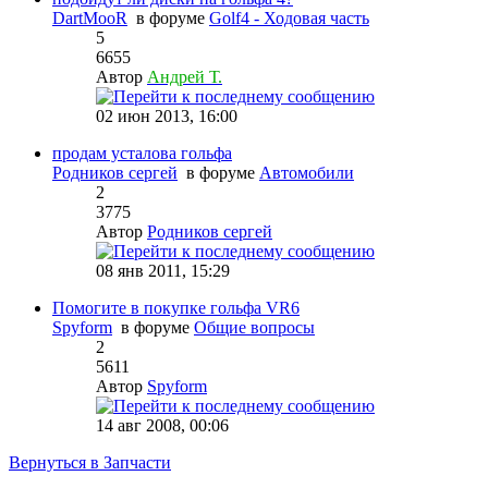
DartMooR
в форуме
Golf4 - Ходовая часть
5
6655
Автор
Андрей Т.
02 июн 2013, 16:00
продам усталова гольфа
Родников сергей
в форуме
Автомобили
2
3775
Автор
Родников сергей
08 янв 2011, 15:29
Помогите в покупке гольфа VR6
Spyform
в форуме
Общие вопросы
2
5611
Автор
Spyform
14 авг 2008, 00:06
Вернуться в Запчасти