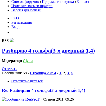
Список форумов
‹
Продажа и покупка
‹
Запчасти
Изменить размер шрифта
Версия для печати
FAQ
Регистрация
Вход
RSS
Разбираю 4 гольфа(3-х дверный 1,4)
Модератор:
Glyma
Ответить
Сообщений: 58 •
Страница
2
из
4
•
1
,
2
,
3
,
4
Ответить с цитатой
Re: Разбираю 4 гольфа(3-х дверный 1,4)
ResPecT
» 05 июн 2011, 09:26