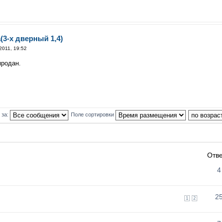
(3-х дверный 1,4)
2011, 19:52
продан.
 за:
Поле сортировки
Отв
4
2
1
2