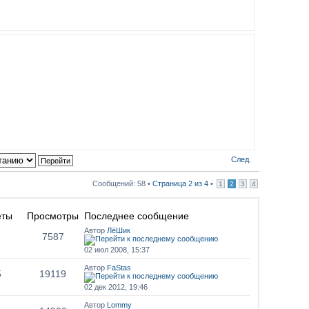
След.
Сообщений: 58 •
Страница
2
из
4
•
1
2
3
4
еты
Просмотры
Последнее сообщение
Автор
ЛёШик
7587
02 июл 2008, 15:37
Автор
FaStas
5
19119
02 дек 2012, 19:46
Автор
Lommy