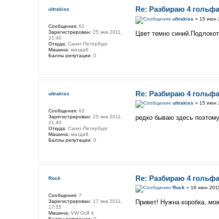
Re: Разбираю 4 гольфа
ultrakiss
ultrakiss
» 15 июн 
Сообщения:
62
Зарегистрирован:
25 янв 2011,
Цвет темно синий.Подлокот
21:40
Откуда:
Санкт-Петербург
Машина:
мазда6
Баллы репутации:
0
Re: Разбираю 4 гольфа
ultrakiss
ultrakiss
» 15 июн 
Сообщения:
62
Зарегистрирован:
25 янв 2011,
редко бываю здесь поэтому 
21:40
Откуда:
Санкт-Петербург
Машина:
мазда6
Баллы репутации:
0
Re: Разбираю 4 гольфа
Rock
Rock
» 16 июн 2011
Сообщения:
7
Зарегистрирован:
17 янв 2011,
Привет! Нужна коробка, мо
17:55
Машина:
VW Golf 4
Баллы репутации:
0