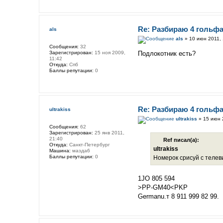
Re: Разбираю 4 гольфа
als
als
» 10 июн 2011, 
Сообщения:
32
Зарегистрирован:
15 ноя 2009,
Подлокотник есть?
11:42
Откуда:
Спб
Баллы репутации:
0
Re: Разбираю 4 гольфа
ultrakiss
ultrakiss
» 15 июн 
Сообщения:
62
Зарегистрирован:
25 янв 2011,
21:40
Ref писал(а):
Откуда:
Санкт-Петербург
ultrakiss
Машина:
мазда6
Баллы репутации:
0
Номерок срисуй с телев
1JO 805 594
>PP-GM40<PKP
Germanu.т 8 911 999 82 99.