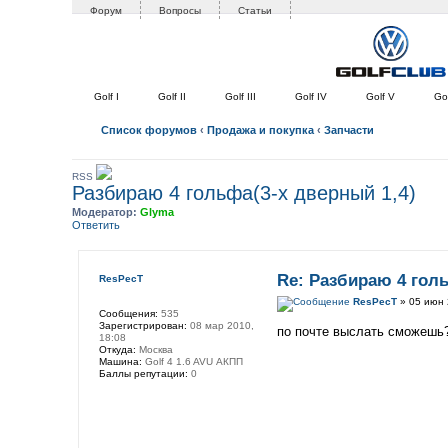
Форум
Вопросы
Статьи
Golf I
Golf II
Golf III
Golf IV
Golf V
Gol
Список форумов
‹
Продажа и покупка
‹
Запчасти
RSS
Разбираю 4 гольфа(3-х дверный 1,4)
Модератор:
Glyma
Ответить
Re: Разбираю 4 голь
ResPecT
ResPecT
» 05 июн 
Сообщения:
535
Зарегистрирован:
08 мар 2010,
по почте выслать сможешь?
18:08
Откуда:
Москва
Машина:
Golf 4 1.6 AVU АКПП
Баллы репутации:
0