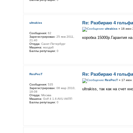
Re: Разбираю 4 гольфа
ultrakiss
ultrakiss
» 16 июн 
Сообщения:
62
Зарегистрирован:
25 янв 2011,
коробка 15000р.Гарантия на
21:40
Откуда:
Санкт-Петербург
Машина:
мазда6
Баллы репутации:
0
Re: Разбираю 4 гольфа
ResPecT
ResPecT
» 17 июн 
Сообщения:
535
Зарегистрирован:
08 мар 2010,
ultrakiss, так как на счет 
18:08
Откуда:
Москва
Машина:
Golf 4 1.6 AVU АКПП
Баллы репутации:
0