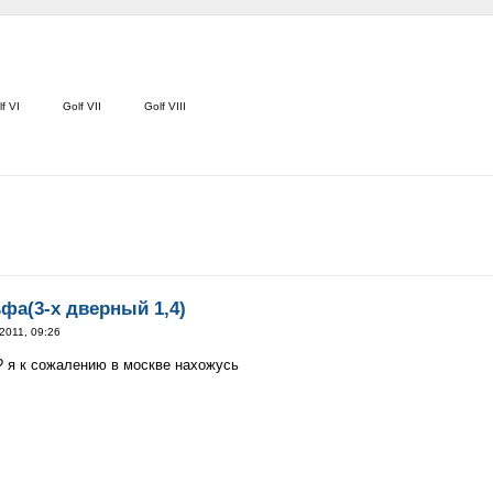
f VI
Golf VII
Golf VIII
фа(3-х дверный 1,4)
2011, 09:26
 я к сожалению в москве нахожусь