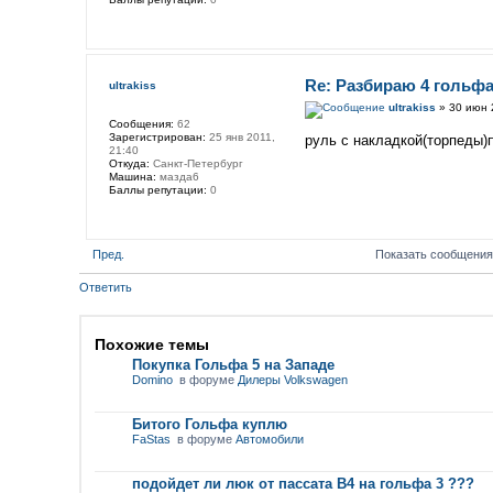
Re: Разбираю 4 гольфа
ultrakiss
ultrakiss
» 30 июн 
Сообщения:
62
Зарегистрирован:
25 янв 2011,
руль с накладкой(торпеды)
21:40
Откуда:
Санкт-Петербург
Машина:
мазда6
Баллы репутации:
0
Пред.
Показать сообщения
Ответить
Похожие темы
Покупка Гольфа 5 на Западе
Domino
в форуме
Дилеры Volkswagen
Битого Гольфа куплю
FaStas
в форуме
Автомобили
подойдет ли люк от пассата В4 на гольфа 3 ???