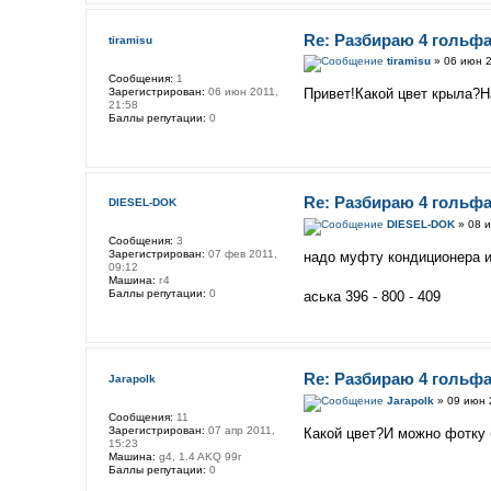
Re: Разбираю 4 гольфа
tiramisu
tiramisu
» 06 июн 2
Сообщения:
1
Зарегистрирован:
06 июн 2011,
Привет!Какой цвет крыла?Н
21:58
Баллы репутации:
0
Re: Разбираю 4 гольфа
DIESEL-DOK
DIESEL-DOK
» 08 и
Сообщения:
3
Зарегистрирован:
07 фев 2011,
надо муфту кондиционера 
09:12
Машина:
г4
Баллы репутации:
0
аська 396 - 800 - 409
Re: Разбираю 4 гольфа
Jarapolk
Jarapolk
» 09 июн 
Сообщения:
11
Зарегистрирован:
07 апр 2011,
Какой цвет?И можно фотку
15:23
Машина:
g4, 1.4 AKQ 99г
Баллы репутации:
0