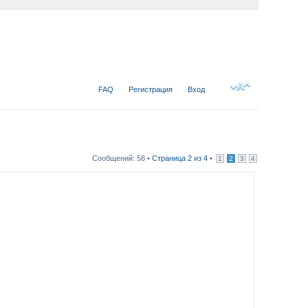
FAQ
Регистрация
Вход
Сообщений: 58 •
Страница
2
из
4
•
1
2
3
4