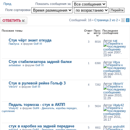
Пред.
Показать сообщения за:
Поле сортировки
Ответить
Сообщений: 16 •
Страница
2
из
2
•
1
2
Похожие темы
Ответ
Прос
Последнее
ы
мотр
сообщение
ы
Стук чёрт знает откуда
Автор
sat
3
8016
Павлуха
в форуме
Golf III
21 ноя 2007,
19:04
Стук стабилизатора задней балки
Автор
Vitya
1
6390
avbalaban
в форуме
Golf III
05 мар 2013,
16:56
Стук в рулевой рейке Гольф 3
Автор
ViktorV
4
7262
ViktorV
в форуме
Golf III
19 июн 2010,
11:29
Педаль тормоза - стук в АКПП
Автор
Vitaly42
3
5624
Vitaly42
в форуме
Golf4 - Двигатель, коробка передач,
сцепление
30 сен 2011,
16:17
стук в каробке на задней передаче
Автор
andro84
5
6911
mikola4
в форуме
Golf4 - Двигатель, коробка передач,