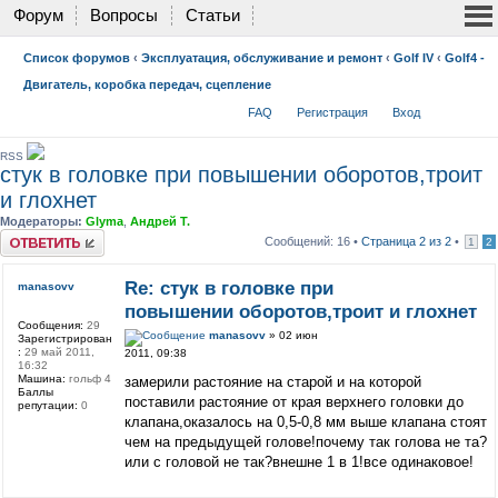
Форум
Вопросы
Статьи
Список форумов
‹
Эксплуатация, обслуживание и ремонт
‹
Golf IV
‹
Golf4 -
Двигатель, коробка передач, сцепление
FAQ
Регистрация
Вход
RSS
стук в головке при повышении оборотов,троит
и глохнет
Модераторы:
Glyma
,
Андрей Т.
Ответить
Сообщений: 16 •
Страница
2
из
2
•
1
2
Re: стук в головке при
manasovv
повышении оборотов,троит и глохнет
Сообщения:
29
manasovv
» 02 июн
Зарегистрирован
:
29 май 2011,
2011, 09:38
16:32
Машина:
гольф 4
замерили растояние на старой и на которой
Баллы
поставили растояние от края верхнего головки до
репутации:
0
клапана,оказалось на 0,5-0,8 мм выше клапана стоят
чем на предыдущей голове!почему так голова не та?
или с головой не так?внешне 1 в 1!все одинаковое!