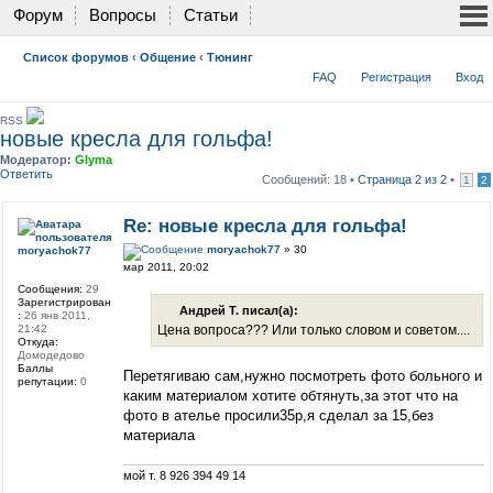
Форум
Вопросы
Статьи
Список форумов
‹
Общение
‹
Тюнинг
FAQ
Регистрация
Вход
RSS
новые кресла для гольфа!
Модератор:
Glyma
Ответить
Сообщений: 18 •
Страница
2
из
2
•
1
2
Re: новые кресла для гольфа!
moryachok77
» 30
moryachok77
мар 2011, 20:02
Сообщения:
29
Зарегистрирован
Андрей Т. писал(а):
:
26 янв 2011,
Цена вопроса??? Или только словом и советом....
21:42
Откуда:
Домодедово
Баллы
Перетягиваю сам,нужно посмотреть фото больного и
репутации:
0
каким материалом хотите обтянуть,за этот что на
фото в ателье просили35р,я сделал за 15,без
материала
мой т. 8 926 394 49 14