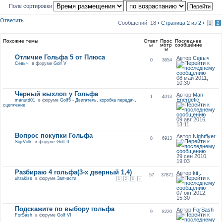
Поле сортировки
Ответить
Сообщений: 18 •
Страница
2
из
2
•
1
2
Похожие темы
Ответ
Прос
Последнее
ы
мотр
сообщение
ы
Отличие Гольфа 5 от Плюса
Автор
Севыч
0
3654
Севыч
в форуме
Golf V
08 май 2011,
10:30
Черный выхлоп у Гольфа
Автор
Man
1
4013
Energetic
manutd01
в форуме
Golf5 - Двигатель, коробка передач,
сцепление
09 авг 2016,
13:11
Вопрос покупки Гольфа
Автор
Nightflyer
8
6913
SigrVolk
в форуме
Golf II
29 сен 2010,
19:03
Разбираю 4 гольфа(3-х дверный 1,4)
Автор
kit...
57
37871
ultrakiss
в форуме
Запчасти
1
2
3
4
07 окт 2012,
15:30
Подскажите по выбору гольфа
Автор
ForSash
9
8220
ForSash
в форуме
Golf VI