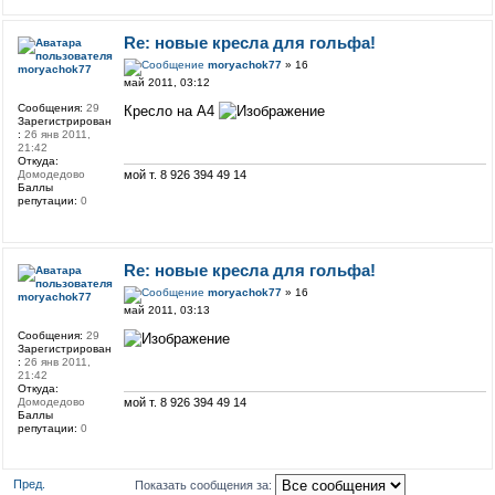
Re: новые кресла для гольфа!
moryachok77
» 16
moryachok77
май 2011, 03:12
Сообщения:
29
Кресло на А4
Зарегистрирован
:
26 янв 2011,
21:42
Откуда:
Домодедово
мой т. 8 926 394 49 14
Баллы
репутации:
0
Re: новые кресла для гольфа!
moryachok77
» 16
moryachok77
май 2011, 03:13
Сообщения:
29
Зарегистрирован
:
26 янв 2011,
21:42
Откуда:
Домодедово
мой т. 8 926 394 49 14
Баллы
репутации:
0
Пред.
Показать сообщения за: