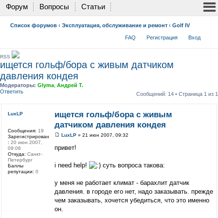
Форум
Вопросы
Статьи
Список форумов
‹
Эксплуатация, обслуживание и ремонт
‹
Golf IV
FAQ
Регистрация
Вход
RSS
ищется гольф/бора с живым датчиком
давления кондея
Модераторы:
Glyma
,
Андрей Т.
Ответить
Сообщений: 14 • Страница
1
из
1
ищется гольф/бора с живым
LuxLP
датчиком давления кондея
Сообщения:
19
LuxLP
» 21 июн 2007, 09:32
Зарегистрирован
:
20 июн 2007,
привет!
09:06
Откуда:
Санкт-
Петербург
i need help!
суть вопроса такова:
Баллы
репутации:
0
у меня не работает климат - барахлит датчик
давления. в городе его нет, надо заказывать. прежде
чем заказывать, хочется убедиться, что это именно
он.