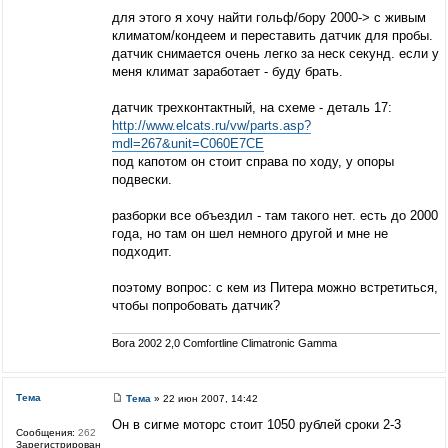
для этого я хочу найти гольф/бору 2000-> с живым
климатом/кондеем и переставить датчик для пробы.
датчик снимается очень легко за неск секунд. если у
меня климат заработает - буду брать.
датчик трехконтактный, на схеме - деталь 17:
http://www.elcats.ru/vw/parts.asp?
mdl=267&unit=C060E7CE
под капотом он стоит справа по ходу, у опоры
подвески.
разборки все объездил - там такого нет. есть до 2000
года, но там он шел немного другой и мне не
подходит.
поэтому вопрос: с кем из Питера можно встретиться,
чтобы попробовать датчик?
Bora 2002 2,0 Comfortline Climatronic Gamma
Тема
Тема
» 22 июн 2007, 14:42
Он в сигме моторс стоит 1050 рублей сроки 2-3
Сообщения:
262
Зарегистрирован