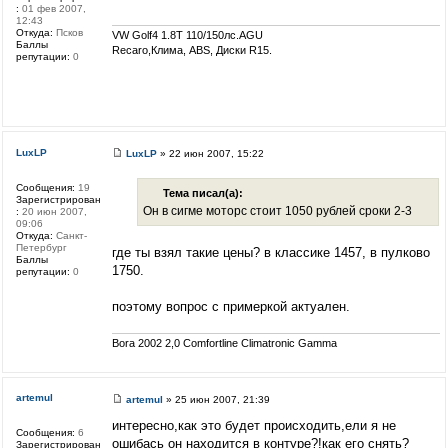
:
01 фев 2007,
12:43
Откуда:
Псков
VW Golf4 1.8T 110/150лс.AGU
Баллы
Recaro,Клима, ABS, Диски R15.
репутации:
0
LuxLP
LuxLP
» 22 июн 2007, 15:22
Сообщения:
19
Тема писал(а):
Зарегистрирован
Он в сигме моторс стоит 1050 рублей сроки 2-3
:
20 июн 2007,
09:06
Откуда:
Санкт-
Петербург
где ты взял такие цены? в классике 1457, в пулково
Баллы
1750.
репутации:
0
поэтому вопрос с примеркой актуален.
Bora 2002 2,0 Comfortline Climatronic Gamma
artemul
artemul
» 25 июн 2007, 21:39
интересно,как это будет происходить,ели я не
Сообщения:
6
ошибась он находится в контуре?!как его снять?
Зарегистрирован