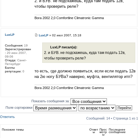
2. и БУВ. не подскажешь, куда там подать 12в,
чтобы проверить реле?
Bora 2002 2,0 Comfortline Climatronic Gamma
LuxLP
LuxLP
» 02 июл 2007, 15:18
Сообщения:
19
LuxLP писал(а):
Зарегистрирован
2. и БУВ. не подскажешь, куда там подать 12в,
:
20 июн 2007,
09:06
чтобы проверить реле?
Откуда:
Санкт-
Петербург
Баллы
то есть, где должно появиться, если если подать 12в
репутации:
0
на 2ю ногу БУВа? наверно, муфта, вентилятор итп?
Bora 2002 2,0 Comfortline Climatronic Gamma
Показать сообщения за:
Поле сортировки
Ответить
Сообщений: 14 • Страница
1
из
1
Похожие темы
Ответ
Прос
Последнее
ы
мотр
сообщение
ы