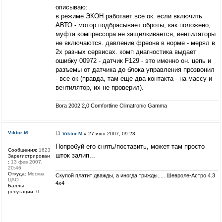
описываю:
в режиме ЭКОН работает все ок. если включить
АВТО - мотор подбрасывает оброты, как положено,
муфта компрессора не защелкивается, вентиляторы
не включаются. давление фреона в норме - мерял в
2х разных сервисах. комп диагностика выдает
ошибку 00972 - датчик F129 - это именно он. цепь и
разъемы от датчика до блока управления прозвонил
- все ок (правда, там еще два контакта - на массу и
вентилятор, их не проверил).
Bora 2002 2,0 Comfortline Climatronic Gamma
Viktor M
Viktor M
» 27 июн 2007, 09:23
Попробуй его снять/поставить, может там просто
Сообщения:
1623
шток залип...
Зарегистрирован
:
13 фев 2007,
20:46
Откуда:
Москва
Скупой платит дважды, а иногда трижды..... Шевроле-Астро 4.3
ЦАО
4х4
Баллы
репутации:
0