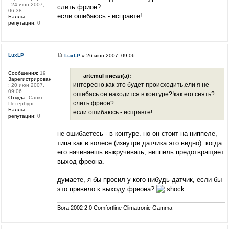
:
24 июн 2007,
слить фрион?
06:38
если ошибаюсь - исправте!
Баллы
репутации:
0
LuxLP
LuxLP
» 26 июн 2007, 09:06
Сообщения:
19
artemul писал(а):
Зарегистрирован
интересно,как это будет происходить,ели я не
:
20 июн 2007,
09:06
ошибась он находится в контуре?!как его снять?
Откуда:
Санкт-
слить фрион?
Петербург
Баллы
если ошибаюсь - исправте!
репутации:
0
не ошибаетесь - в контуре. но он стоит на ниппеле,
типа как в колесе (изнутри датчика это видно). когда
его начинаешь выкручивать, ниппель предотвращает
выход фреона.
думаете, я бы просил у кого-нибудь датчик, если бы
это привело к выходу фреона?
Bora 2002 2,0 Comfortline Climatronic Gamma