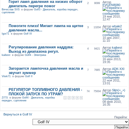
Горит ламп давления на низких оборот
Автор
2
9099
EVGEN8080
двигатель перегре помог
Вячеслав SVS
в форуме
Golf3 - Двигатель, коробка передач,
сцепление
19 янв 2010,
12:47
Помогите плизз! Мигает лампа на щитке
Автор
whale2
3
13204
давления масла...
Igor71
в форуме
Golf III
10 дек 2007,
11:10
Регулирование давления наддува:
Автор
kaibest
4
9421
Выход из диапазона регул.
kaibest
в форуме
Golf4 - Электрика
16 июн 2013,
19:35
Загорается лампочка давления масла и
Автор
ADK-XXI
7
7685
звучит зуммер
Vitek71
в форуме
Golf II
22 ноя 2011,
13:01
РЕГУЛЯТОР ТОПЛИВНОГО ДАВЛЕНИЯ -
Автор
Slim(+_+)
74
75004
ПЛОХОЙ ЗАПУСК ПО УТРАМ?
ZITS
в форуме
Golf4 - Двигатель, коробка
1
2
3
4
5
передач, сцепление
08 фев 2010,
16:35
Вернуться в Golf IV
Перейти: