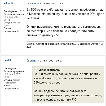
Viktor M
Viktor M
» 26 июн 2007, 23:12
За 500 рэ его в б/у варианте можно приобрести у нас
Сообщения:
1623
в Москве. Но, по опыту, они не ломаются и 99% дело
Зарегистрирован
:
13 фев 2007,
не в нем.
20:46
Откуда:
Москва
ЦАО
Опиши подробнее, что не включается: компрессор,
Баллы
вентиляторы, или просто не холодит, или есть
репутации:
0
ошибка по датчику???
Скупой платит дважды, а иногда трижды..... Шевроле-Астро 4.3
4х4
LuxLP
LuxLP
» 27 июн 2007, 09:07
Сообщения:
19
Viktor M писал(а):
Зарегистрирован
За 500 рэ его в б/у варианте можно приобрести у
:
20 июн 2007,
09:06
нас в Москве. Но, по опыту, они не ломаются и
Откуда:
Санкт-
99% дело не в нем.
Петербург
Баллы
репутации:
0
Опиши подробнее, что не включается:
компрессор, вентиляторы, или просто не холодит,
или есть ошибка по датчику???