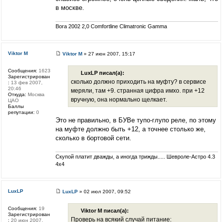
в москве.
Bora 2002 2,0 Comfortline Climatronic Gamma
Viktor M
Viktor M
» 27 июн 2007, 15:17
Сообщения:
1623
LuxLP писал(а):
Зарегистрирован
сколько должно приходить на муфту? в сервисе
:
13 фев 2007,
20:46
меряли, там +9. странная цифра имхо. при +12
Откуда:
Москва
вручную, она нормально щелкает.
ЦАО
Баллы
репутации:
0
Это не правильно, в БУВе тупо-глупо реле, по этому
на муфте должно быть +12, а точнее столько же,
сколько в бортовой сети.
Скупой платит дважды, а иногда трижды..... Шевроле-Астро 4.3
4х4
LuxLP
LuxLP
» 02 июл 2007, 09:52
Сообщения:
19
Viktor M писал(а):
Зарегистрирован
Проверь на всякий случай питание:
:
20 июн 2007,