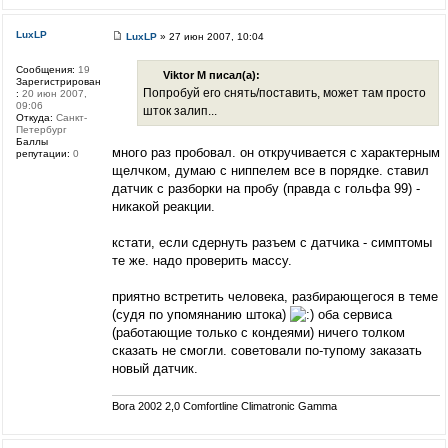
LuxLP
LuxLP
» 27 июн 2007, 10:04
Сообщения:
19
Viktor M писал(а):
Зарегистрирован
Попробуй его снять/поставить, может там просто
:
20 июн 2007,
09:06
шток залип...
Откуда:
Санкт-
Петербург
Баллы
много раз пробовал. он откручивается с характерным
репутации:
0
щелчком, думаю с ниппелем все в порядке. ставил
датчик с разборки на пробу (правда с гольфа 99) -
никакой реакции.
кстати, если сдернуть разъем с датчика - симптомы
те же. надо проверить массу.
приятно встретить человека, разбирающегося в теме
(судя по упомянанию штока)
оба сервиса
(работающие только с кондеями) ничего толком
сказать не смогли. советовали по-тупому заказать
новый датчик.
Bora 2002 2,0 Comfortline Climatronic Gamma