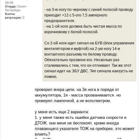
09:06
Откуда:
Санкт-
- на 3-ю ногу по черному с синей полосой проводу
Петербург
Баллы
приходит +12 с 5-ого 7,5 амперного
репутации:
0
предохранителя.
- на 1-ой ноге должна быть чистая масса по
коричневому с белой полосой.
Со 2-ой ноги идет сигнал на БУВ (блок управления
вентилятором и муфтой) на 2-ую ногу 14-и
контактного разъема по белому проводу.
Обязательно прозвони его. Несколько раз
сталкивались с тем, что он отгнивает. Так же этот
сигнал идет на ЭБУ ДВС. Тип сигнала наизусть не
помню.
проверил вчера цепи. на 3я нога в поряде от
аккумулятора, 1я - масса прозванивается. но
проверял лампочкой, а не вольтметром.
у меня есть еще 2 варианта:
1. у меня также есть ошибки датчика скорости и
ДТОЖ. они меня не беспокоят, кроме иногда
плавающего указателя ТОЖ на приборке. это может
влиять?