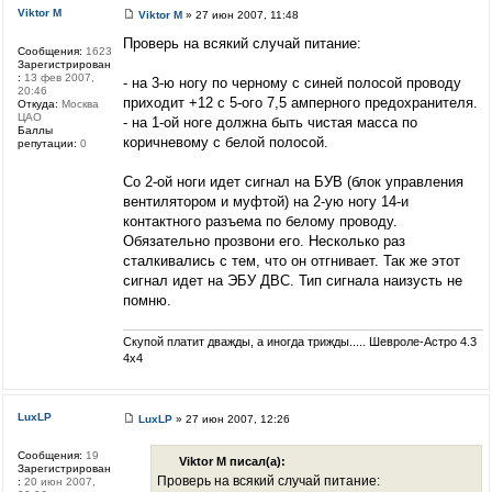
Viktor M
Viktor M
» 27 июн 2007, 11:48
Проверь на всякий случай питание:
Сообщения:
1623
Зарегистрирован
:
13 фев 2007,
- на 3-ю ногу по черному с синей полосой проводу
20:46
приходит +12 с 5-ого 7,5 амперного предохранителя.
Откуда:
Москва
ЦАО
- на 1-ой ноге должна быть чистая масса по
Баллы
коричневому с белой полосой.
репутации:
0
Со 2-ой ноги идет сигнал на БУВ (блок управления
вентилятором и муфтой) на 2-ую ногу 14-и
контактного разъема по белому проводу.
Обязательно прозвони его. Несколько раз
сталкивались с тем, что он отгнивает. Так же этот
сигнал идет на ЭБУ ДВС. Тип сигнала наизусть не
помню.
Скупой платит дважды, а иногда трижды..... Шевроле-Астро 4.3
4х4
LuxLP
LuxLP
» 27 июн 2007, 12:26
Сообщения:
19
Viktor M писал(а):
Зарегистрирован
Проверь на всякий случай питание:
:
20 июн 2007,