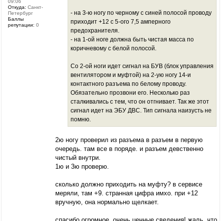
09:06
Откуда:
Санкт-
- на 3-ю ногу по черному с синей полосой проводу
Петербург
Баллы
приходит +12 с 5-ого 7,5 амперного
репутации:
0
предохранителя.
- на 1-ой ноге должна быть чистая масса по
коричневому с белой полосой.
Со 2-ой ноги идет сигнал на БУВ (блок управления
вентилятором и муфтой) на 2-ую ногу 14-и
контактного разъема по белому проводу.
Обязательно прозвони его. Несколько раз
сталкивались с тем, что он отгнивает. Так же этот
сигнал идет на ЭБУ ДВС. Тип сигнала наизусть не
помню.
2ю ногу проверил из разъема в разъем в первую
очередь. там все в поряде. и разъем девственно
чистый внутри.
1ю и 3ю проверю.
сколько должно приходить на муфту? в сервисе
меряли, там +9. странная цифра имхо. при +12
вручную, она нормально щелкает.
спасибо огромное, очень ценные сведения! жаль, что