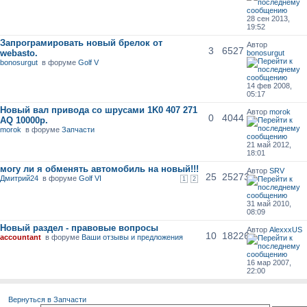
28 сен 2013,
19:52
Запрограмировать новый брелок от
Автор
3
6527
webasto.
bonosurgut
bonosurgut
в форуме
Golf V
14 фев 2008,
05:17
Новый вал привода со шрусами 1K0 407 271
Автор
morok
0
4044
AQ 10000р.
morok
в форуме
Запчасти
21 май 2012,
18:01
могу ли я обменять автомобиль на новый!!!
Автор
SRV
25
25273
Дмитрий24
в форуме
Golf VI
1
2
31 май 2010,
08:09
Новый раздел - правовые вопросы
Автор
AlexxxUS
10
18226
accountant
в форуме
Ваши отзывы и предложения
16 мар 2007,
22:00
Вернуться в Запчасти