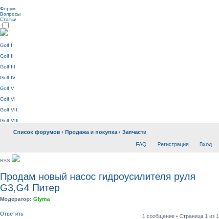
Форум
Вопросы
Статьи
Golf I
Golf II
Golf III
Golf IV
Golf V
Golf VI
Golf VII
Golf VIII
Список форумов
‹
Продажа и покупка
‹
Запчасти
FAQ
Регистрация
Вход
RSS
Продам новый насос гидроусилителя руля
G3,G4 Питер
Модератор:
Glyma
Ответить
1 сообщение • Страница
1
из
1