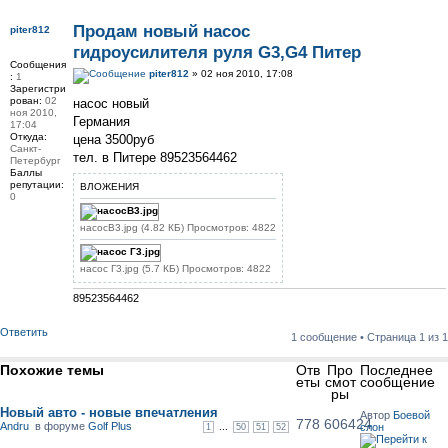
Продам новый насос
piter812
гидроусилителя руля G3,G4 Питер
Сообщения
piter812
» 02 ноя 2010, 17:08
:
1
Зарегистри
рован:
02
насос новый
ноя 2010,
Германия
17:04
Откуда:
цена 3500руб
Санкт-
тел. в Питере 89523564462
Петербург
Баллы
репутации:
ВЛОЖЕНИЯ
0
насосВ3.jpg (4.82 КБ) Просмотров: 4822
насос Г3.jpg (5.7 КБ) Просмотров: 4822
89523564462
Ответить
1 сообщение • Страница
1
из
1
Похожие темы
Отв
Про
Последнее
еты
смот
сообщение
ры
Новый авто - новые впечатления
Автор
Боевой
778
606424
Andru
в форуме
Golf Plus
...
слон
1
50
51
52