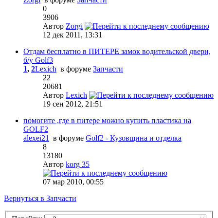
0
3906
Автор
Zorgi
12 дек 2011, 13:31
Отдам бесплатно в ПИТЕРЕ замок водительской двери,
б/у Golf3
1
,
2
Lexich
в форуме
Запчасти
22
20681
Автор
Lexich
19 сен 2012, 21:51
помогите ,где в питере можно купить пластика на
GOLF2
alexei21
в форуме
Golf2 - Кузовщина и отделка
8
13180
Автор
korg 35
07 мар 2010, 00:55
Вернуться в Запчасти