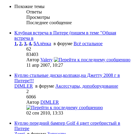
Похожие темы
Ответы
Просмотры
Последнее сообщение
Клубная встреча в Питере (пишем в теме "Общая
встреча в
1
,
2
,
3
,
4
,
5
Алёнка
в форуме
Всё остальное
62
83403
Автор
Valery
11 апр 2007, 10:27
Куплю стальные диски,колпаки,на Джетту 2008 г в
Питере!!!
DIMLER
в форуме
Аксессуары, допоборудование
2
6066
Автор
DIMLER
02 сен 2010, 13:33
Куплю передний бампер Golf 4 цвет серебристый в
Питере
Zorgi
в форуме
Запчасти