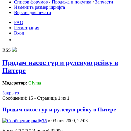
Список форумов
‹
Продажа и покупка
‹
Запчасти
Изменить размер шрифта
Версия для печати
FAQ
Регистрация
Вход
RSS
Продам насос гур и рулевую рейку в
Питере
Модератор:
Glyma
Закрыто
Сообщений: 15 • Страница
1
из
1
Продам насос гур и рулевую рейку в Питере
maliy75
» 03 ноя 2009, 22:03
Насос G2/G3/G4 новый 3500р