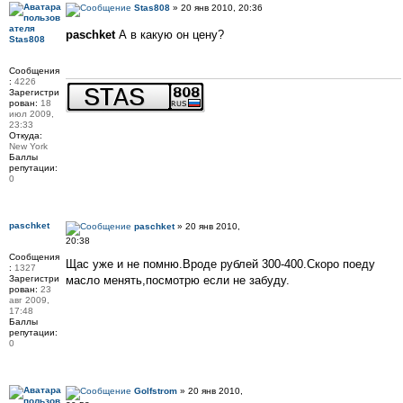
Stas808
» 20 янв 2010, 20:36
paschket
А в какую он цену?
Stas808
Сообщения
:
4226
Зарегистри
рован:
18
июл 2009,
23:33
Откуда:
New York
Баллы
репутации:
0
paschket
paschket
» 20 янв 2010,
20:38
Сообщения
Щас уже и не помню.Вроде рублей 300-400.Скоро поеду
:
1327
Зарегистри
масло менять,посмотрю если не забуду.
рован:
23
авг 2009,
17:48
Баллы
репутации:
0
Golfstrom
» 20 янв 2010,