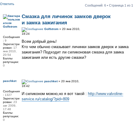
Ответить
Сообщений: 6 • Страница
1
из
1
Смазка для личинок замков дверок
и замка зажигания
Golfstrom
Golfstrom
» 20 янв 2010,
18:24
Сообщения
:
9
Всем добрый день!
Зарегистри
Кто чем обычно смазывает личинки замков дверок и замка
рован:
17
янв 2010,
зажигания? Подходит ли силиконовая смазка для замка
20:54
зажигания или есть другие смазки?
Баллы
репутации:
0
paschket
paschket
» 20 янв 2010,
18:42
Сообщения
И силиконом можно,но я вот такой :
http://www.valvoline-
:
1327
Зарегистри
service.ru/catalog/?pid=809
рован:
23
авг 2009,
17:48
Баллы
репутации:
0