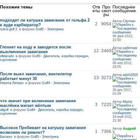
Похожие темы
Отв
Про
Последнее
еты
смот
сообщение
ры
подходит ли катушка зажигания от гольфа 2
Автор
Cityman
2
9054
к ауди карбюратор?
sokol golf 2
в форуме
Golf2 - Электрика
06 фев 2012,
21:50
Глохнет на ходу и заводится после
Автор
работник
12
24692
выключения зажигания
elldarado
в форуме
Golf3 - Двигатель, коробка передач,
сцепление
08 апр 2012,
22:05
После выкл зажигания, вентилятор
Автор
adsh2003
13
32731
работает минут 30
Никита Литвин
в форуме
Golf4 - Электрика
28 дек 2017,
01:29
что значит при включении зажигания
Автор
Mazej
3
7220
маслёнка мигает жёлтым
allgolf
в форуме
Golf4 - Двигатель, коробка передач,
сцепление
24 май 2011,
21:38
Высокое Пробивает на катушку зажигания
Автор
Андрей
1
7366
возможен ли ремонт?
Т.
Басмач
в форуме
Golf3 - Электрика