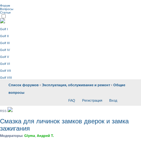
Форум
Вопросы
Статьи
Golf I
Golf II
Golf III
Golf IV
Golf V
Golf VI
Golf VII
Golf VIII
Список форумов
‹
Эксплуатация, обслуживание и ремонт
‹
Общие
вопросы
FAQ
Регистрация
Вход
RSS
Смазка для личинок замков дверок и замка
зажигания
Модераторы:
Glyma
,
Андрей Т.