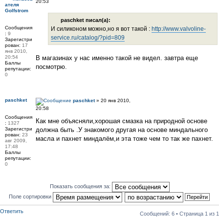
20:53
Golfstrom
paschket писал(а):
Сообщения
И силиконом можно,но я вот такой :
http://www.valvoline-
:
9
service.ru/catalog/?pid=809
Зарегистри
рован:
17
янв 2010,
20:54
В магазинах у нас именно такой не видел. завтра еще
Баллы
посмотрю.
репутации:
0
paschket
paschket
» 20 янв 2010,
20:58
Сообщения
Как мне объясняли,хорошая смазка на природной основе
:
1327
Зарегистри
должна быть .У знакомого другая на основе миндального
рован:
23
масла и пахнет миндалём,и эта тоже чем то так же пахнет.
авг 2009,
17:48
Баллы
репутации:
0
Показать сообщения за:
Поле сортировки
Ответить
Сообщений: 6 • Страница
1
из
1