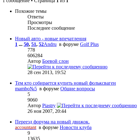
1 сообщение • Страница
1
из
1
Похожие темы
Ответы
Просмотры
Последнее сообщение
Новый авто - новые впечатления
1
...
50
,
51
,
52
Andru
в форуме
Golf Plus
778
606284
Автор
Боевой слон
28 сен 2013, 19:52
Тем кто собирается купить новый фольксваген
mambo№5
в форуме
Общие вопросы
5
9060
Автор
Piastry
26 ноя 2007, 20:44
Переезд форума на новый движок.
accountant
в форуме
Новости клуба
9
13635