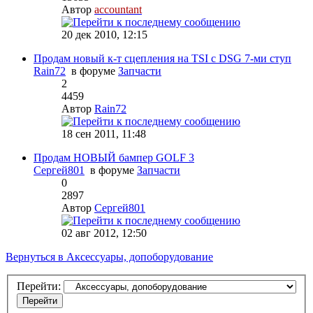
Автор
accountant
20 дек 2010, 12:15
Продам новый к-т сцепления на TSI с DSG 7-ми ступ
Rain72
в форуме
Запчасти
2
4459
Автор
Rain72
18 сен 2011, 11:48
Продам НОВЫЙ бампер GOLF 3
Сергей801
в форуме
Запчасти
0
2897
Автор
Сергей801
02 авг 2012, 12:50
Вернуться в Аксессуары, допоборудование
Перейти: