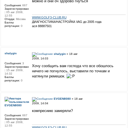
можно и они оч здорово гнуться
Сообщения:
667
Зарегистрирован
:
05 авг 2008,
12:55
WWW.GOLF3-CLUB.RU
Откуда:
Москва
ДИАГНОСТИКА/НАСТРОЙКА VAG до 2005 года
Баллы
репутации:
0
ася 88887501
shalygin
shalygin
» 18 авг
2009, 14:03
Сообщения:
3
Хочу сообщить вам господа что все обошлось
Зарегистрирован
:
15 авг 2009,
ничего не погнулось, выставили по точкам и
14:32
натянули ремешок.
Баллы
репутации:
0
EVGEN8080
» 18 авг
2009, 14:04
EVGEN8080
компресиию замеряли?
Сообщения:
667
Зарегистрирован
:
05 авг 2008,
12:55
WWW.GOLF3-CLUB.RU