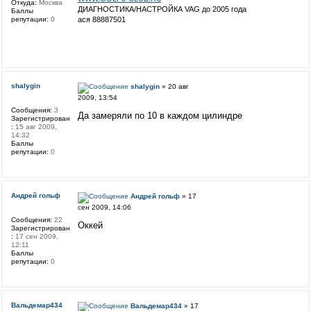
Откуда:
Москва
ДИАГНОСТИКА/НАСТРОЙКА VAG до 2005 года
Баллы
репутации:
0
ася 88887501
shalygin
shalygin
» 20 авг
2009, 13:54
Сообщения:
3
Да замеряли по 10 в каждом цилиндре
Зарегистрирован
:
15 авг 2009,
14:32
Баллы
репутации:
0
Андрей гольф
Андрей гольф
» 17
сен 2009, 14:06
Сообщения:
22
Оккей
Зарегистрирован
:
17 сен 2009,
12:11
Баллы
репутации:
0
Вальдемар434
Вальдемар434
» 17