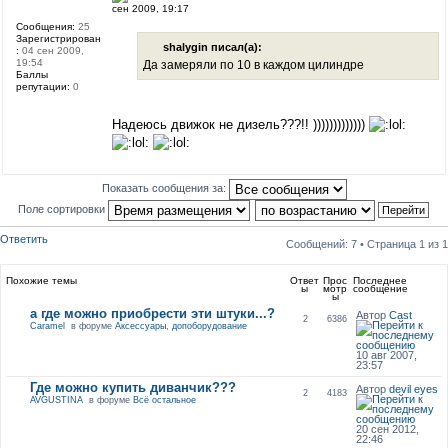
сен 2009, 19:17
Сообщения:
25
Зарегистрирован
shalygin писал(а):
:
04 сен 2009,
19:54
Да замеряли по 10 в каждом цилиндре
Баллы
репутации:
0
Надеюсь движок не дизель???!! )))))))))))))
Показать сообщения за:
Поле сортировки
Ответить
Сообщений: 7 • Страница
1
из
1
Похожие темы
Ответ
Прос
Последнее
ы
мотр
сообщение
ы
а где можно приобрести эти штуки...?
Автор
Cast
2
6386
Caramel
в форуме
Аксессуары, допоборудование
10 авг 2007,
23:57
Где можно купить диванчик???
Автор
devil eyes
2
4183
AVGUSTINA
в форуме
Всё остальное
20 сен 2012,
22:46