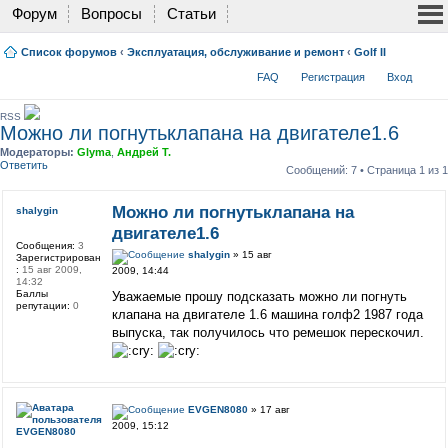
Форум
Вопросы
Статьи
Список форумов
‹
Эксплуатация, обслуживание и ремонт
‹
Golf II
FAQ
Регистрация
Вход
RSS
Можно ли погнутьклапана на двигателе1.6
Модераторы:
Glyma
,
Андрей Т.
Ответить
Сообщений: 7 • Страница
1
из
1
Можно ли погнутьклапана на
shalygin
двигателе1.6
Сообщения:
3
shalygin
» 15 авг
Зарегистрирован
:
15 авг 2009,
2009, 14:44
14:32
Баллы
Уважаемые прошу подсказать можно ли погнуть
репутации:
0
клапана на двигателе 1.6 машина голф2 1987 года
выпуска, так получилось что ремешок перескочил.
EVGEN8080
» 17 авг
2009, 15:12
EVGEN8080