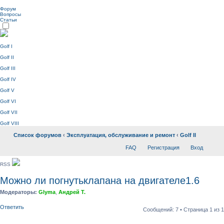
Форум
Вопросы
Статьи
Golf I
Golf II
Golf III
Golf IV
Golf V
Golf VI
Golf VII
Golf VIII
Список форумов
‹
Эксплуатация, обслуживание и ремонт
‹
Golf II
FAQ
Регистрация
Вход
RSS
Можно ли погнутьклапана на двигателе1.6
Модераторы:
Glyma
,
Андрей Т.
Ответить
Сообщений: 7 • Страница
1
из
1