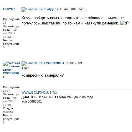
shalygin
shalygin
» 18 авг 2009, 14:03
Хочу сообщить вам господа что все обошлось ничего не
Сообщения
:
3
погнулось, выставили по точкам и натянули ремешок.
Зарегистри
рован:
15
авг 2009,
14:32
Баллы
репутации:
0
EVGEN8080
» 18 авг 2009,
14:04
EVGEN808
компресиию замеряли?
0
Сообщения
:
667
WWW.GOLF3-CLUB.RU
Зарегистри
ДИАГНОСТИКА/НАСТРОЙКА VAG до 2005 года
рован:
05
авг 2008,
ася 88887501
12:55
Откуда:
Москва
Баллы
репутации:
0