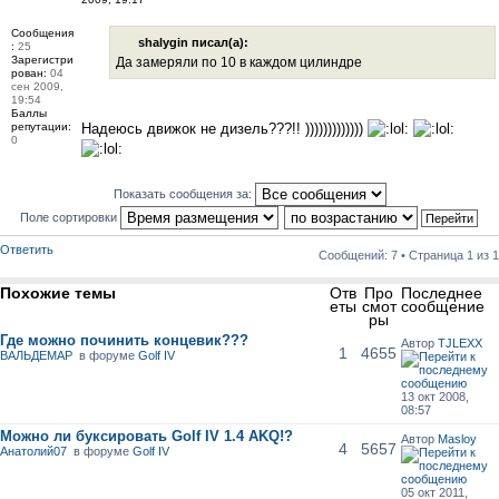
Сообщения
shalygin писал(а):
:
25
Зарегистри
Да замеряли по 10 в каждом цилиндре
рован:
04
сен 2009,
19:54
Баллы
репутации:
Надеюсь движок не дизель???!! )))))))))))))
0
Показать сообщения за:
Поле сортировки
Ответить
Сообщений: 7 • Страница
1
из
1
Похожие темы
Отв
Про
Последнее
еты
смот
сообщение
ры
Где можно починить концевик???
Автор
TJLEXX
1
4655
ВАЛЬДЕМАР
в форуме
Golf IV
13 окт 2008,
08:57
Можно ли буксировать Golf IV 1.4 AKQ!?
Автор
Masloy
4
5657
Анатолий07
в форуме
Golf IV
05 окт 2011,