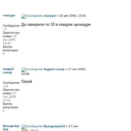
shalygin
shalygin
» 20 авг 2009, 13:54
Да замеряли по 10 в каждом цилиндре
Сообщения
:
3
Зарегистри
рован:
15
авг 2009,
14:32
Баллы
репутации:
0
Андрей
Андрей гольф
» 17 сен 2009,
гольф
14:06
Оккей
Сообщения
:
22
Зарегистри
рован:
17
сен 2009,
12:11
Баллы
репутации:
0
Вальдемар
Вальдемар434
» 17 сен
434
2009, 19:17