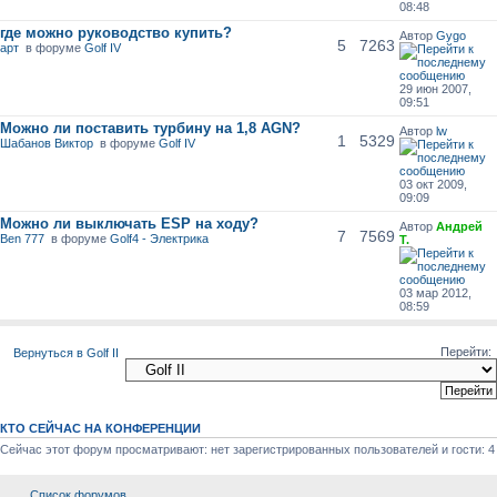
08:48
где можно руководство купить?
Автор
Gygo
5
7263
арт
в форуме
Golf IV
29 июн 2007,
09:51
Можно ли поставить турбину на 1,8 AGN?
Автор
lw
1
5329
Шабанов Виктор
в форуме
Golf IV
03 окт 2009,
09:09
Можно ли выключать ESP на ходу?
Автор
Андрей
7
7569
Ben 777
в форуме
Golf4 - Электрика
Т.
03 мар 2012,
08:59
Перейти:
Вернуться в Golf II
КТО СЕЙЧАС НА КОНФЕРЕНЦИИ
Сейчас этот форум просматривают: нет зарегистрированных пользователей и гости: 4
Список форумов