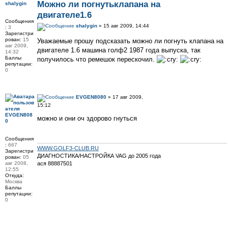
Можно ли погнутьклапана на
shalygin
двигателе1.6
Сообщения
shalygin
» 15 авг 2009, 14:44
:
3
Зарегистри
рован:
15
Уважаемые прошу подсказать можно ли погнуть клапана на
авг 2009,
двигателе 1.6 машина голф2 1987 года выпуска, так
14:32
Баллы
получилось что ремешок перескочил.
репутации:
0
EVGEN8080
» 17 авг 2009,
15:12
EVGEN808
можно и они оч здорово гнуться
0
Сообщения
:
667
WWW.GOLF3-CLUB.RU
Зарегистри
ДИАГНОСТИКА/НАСТРОЙКА VAG до 2005 года
рован:
05
авг 2008,
ася 88887501
12:55
Откуда:
Москва
Баллы
репутации:
0