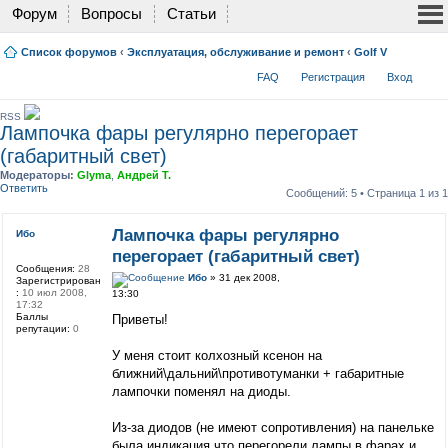
Форум
Вопросы
Статьи
Список форумов
‹
Эксплуатация, обслуживание и ремонт
‹
Golf V
FAQ
Регистрация
Вход
RSS
Лампочка фары регулярно перегорает
(габаритный свет)
Модераторы:
Glyma
,
Андрей Т.
Ответить
Сообщений: 5 • Страница
1
из
1
Лампочка фары регулярно
Ибо
перегорает (габаритный свет)
Сообщения:
28
Ибо
» 31 дек 2008,
Зарегистрирован
:
10 июл 2008,
13:30
17:32
Баллы
Приветы!
репутации:
0
У меня стоит колхозный ксенон на
ближний\дальний\противотуманки + габаритные
лампочки поменял на диоды.
Из-за диодов (не имеют сопротивления) на панельке
была индикация,что перегорели лампы в фарах и