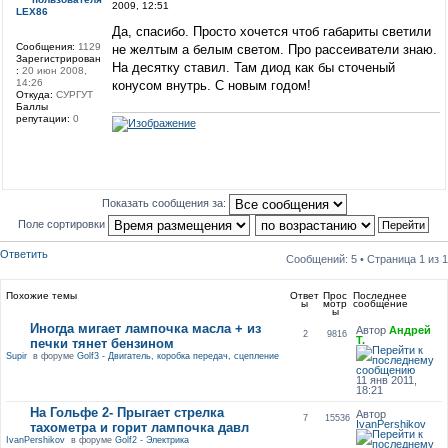
2009, 12:51
LEX86
Да, спасибо. Просто хочется чтоб габариты светили
Сообщения:
1129
не желтым а белым светом. Про рассеиватели знаю.
Зарегистрирован
На десятку ставил. Там диод как бы сточеный
:
20 июн 2008,
14:26
конусом внутрь. С новым годом!
Откуда:
СУРГУТ
Баллы
репутации:
0
Показать сообщения за:
Поле сортировки
Ответить
Сообщений: 5 • Страница
1
из
1
Похожие темы
Ответ
Прос
Последнее
ы
мотр
сообщение
ы
Иногда мигает лампочка масла + из
Автор
Андрей
2
9816
Т.
печки тянет бензином
Supir
в форуме
Golf3 - Двигатель, коробка передач, сцепление
11 янв 2011,
18:21
На Гольфе 2- Прыгает стрелка
Автор
7
15536
IvanPershikov
тахометра и горит лампочка давл
IvanPershikov
в форуме
Golf2 - Электрика