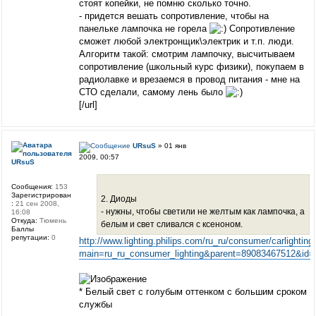
стоят копейки, не помню сколько точно.
- придется вешать сопротивление, чтобы на
панельке лампочка не горела
Сопротивление
сможет любой электронщик\электрик и т.п. люди.
Алгоритм такой: смотрим лампочку, высчитываем
сопротивление (школьный курс физики), покупаем в
радиолавке и врезаемся в провод питания - мне на
СТО сделали, самому лень было
[/url]
URsuS
» 01 янв
2009, 00:57
URsuS
Сообщения:
153
Зарегистрирован
2. Диоды
:
21 сен 2008,
- нужны, чтобы светили не желтым как лампочка, а
16:08
Откуда:
Тюмень
белым и свет сливался с ксеноном.
Баллы
репутации:
0
http://www.lighting.philips.com/ru_ru/consumer/carlighting
main=ru_ru_consumer_lighting&parent=89083467512&id=ru
* Белый свет с голубым оттенком с большим сроком
службы