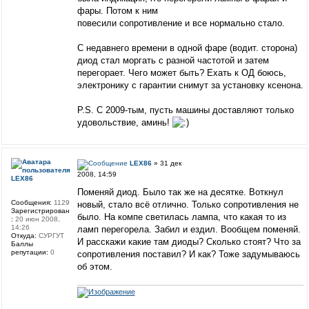
фары. Потом к ним
повесили сопротивление и все нормально стало.
С недавнего времени в одной фаре (водит. сторона)
диод стал моргать с разной частотой и затем
перегорает. Чего может быть? Ехать к ОД боюсь,
электронику с гарантии снимут за установку ксенона.
P.S. С 2009-тым, пусть машины доставляют только
удовольствие, аминь!
LEX86
» 31 дек
2008, 14:59
LEX86
Поменяй диод. Было так же на десятке. Воткнул
Сообщения:
1129
новый, стало всё отлично. Только сопротивления не
Зарегистрирован
было. На компе светилась лампа, что какая то из
:
20 июн 2008,
14:26
ламп перегорела. Забил и ездил. Вообщем поменяй.
Откуда:
СУРГУТ
И расскажи какие там диоды? Сколько стоят? Что за
Баллы
репутации:
0
сопротивления поставил? И как? Тоже задумываюсь
об этом.