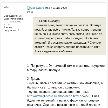
Ибо
Ибо
» 31 дек 2008,
16:09
Сообщения:
28
Зарегистрирован
LEX86 писал(а):
:
10 июл 2008,
17:32
Поменяй диод. Было так же на десятке. Воткнул
Баллы
новый, стало всё отлично. Только сопротивления
репутации:
0
не было. На компе светилась лампа, что какая то
из ламп перегорела. Забил и ездил. Вообщем
поменяй. И расскажи какие там диоды? Сколько
стоят? Что за сопротивления поставил? И как?
Тоже задумываюсь об этом.
1. Попробую... Ух гымарой там его менять, неудобно
в фару лазить правую.
2. Диоды
- нужны, чтобы светили не желтым как лампочка, а
белым и свет сливался с ксеноном.
- лучше ставить рассеивающие, вот такие
http://www.gt-store.ru/shop/neon.html?id=276
. Свет
будет не точечный, а на всю фару как от родных
лампочек. Они есть практически в любой лавке и