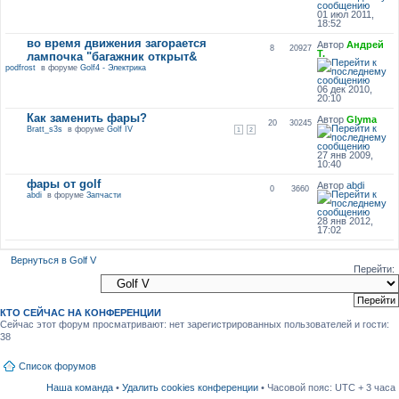
01 июл 2011,
18:52
во время движения загорается
Автор
Андрей
8
20927
Т.
лампочка "багажник открыт&
podfrost
в форуме
Golf4 - Электрика
06 дек 2010,
20:10
Как заменить фары?
Автор
Glyma
20
30245
Bratt_s3s
в форуме
Golf IV
1
2
27 янв 2009,
10:40
фары от golf
Автор
abdi
0
3660
abdi
в форуме
Запчасти
28 янв 2012,
17:02
Вернуться в Golf V
Перейти:
КТО СЕЙЧАС НА КОНФЕРЕНЦИИ
Сейчас этот форум просматривают: нет зарегистрированных пользователей и гости:
38
Список форумов
Наша команда
•
Удалить cookies конференции
• Часовой пояс: UTC + 3 часа