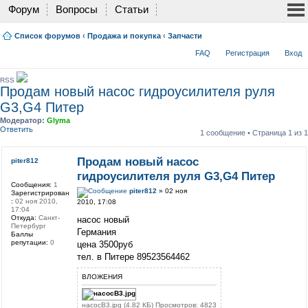
Форум
Вопросы
Статьи
Список форумов
‹
Продажа и покупка
‹
Запчасти
FAQ
Регистрация
Вход
RSS
Продам новый насос гидроусилителя руля
G3,G4 Питер
Модератор:
Glyma
Ответить
1 сообщение • Страница
1
из
1
Продам новый насос
piter812
гидроусилителя руля G3,G4 Питер
Сообщения:
1
piter812
» 02 ноя
Зарегистрирован
:
02 ноя 2010,
2010, 17:08
17:04
Откуда:
Санкт-
насос новый
Петербург
Германия
Баллы
репутации:
0
цена 3500руб
тел. в Питере 89523564462
ВЛОЖЕНИЯ
насосВ3.jpg (4.82 КБ) Просмотров: 4823