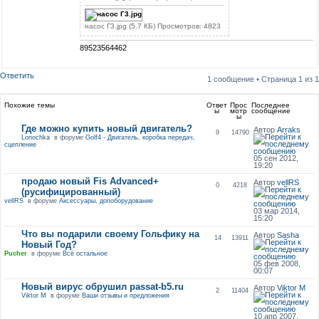
насос Г3.jpg (5.7 КБ) Просмотров: 4823
89523564462
Ответить
1 сообщение • Страница
1
из
1
Похожие темы
Ответ
Прос
Последнее
ы
мотр
сообщение
ы
Где можно купить новый двигатель?
Автор
Arraks
9
14790
Lonochka
в форуме
Golf4 - Двигатель, коробка передач,
сцепление
05 сен 2012,
19:20
продаю новый Fis Advanced+
Автор
vellRS
0
4218
(русифицированный)
vellRS
в форуме
Аксессуары, допоборудование
03 мар 2014,
15:20
Что вы подарили своему Гольфику на
Автор
Sasha
14
13911
Новый Год?
Pucher
в форуме
Всё остальное
05 фев 2008,
00:07
Новый вирус обрушил passat-b5.ru
Автор
Viktor M
2
11404
Viktor M
в форуме
Ваши отзывы и предложения
10 апр 2007,