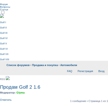
Форум
Вопросы
Статьи
Golf I
Golf II
Golf III
Golf IV
Golf V
Golf VI
Golf VII
Golf VIII
Список форумов
‹
Продажа и покупка
‹
Автомобили
FAQ
Регистрация
Вход
RSS
Продам Golf 2 1.6
Модератор:
Glyma
Ответить
1 сообщение • Страница
1
из
1