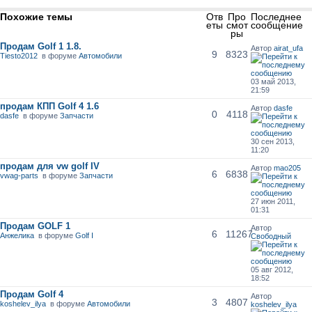
Похожие темы
Отв
Про
Последнее
еты
смот
сообщение
ры
Продам Golf 1 1.8.
Автор
airat_ufa
9
8323
Tiesto2012
в форуме
Автомобили
03 май 2013,
21:59
продам КПП Golf 4 1.6
Автор
dasfe
0
4118
dasfe
в форуме
Запчасти
30 сен 2013,
11:20
продам для vw golf IV
Автор
mao205
6
6838
vwag-parts
в форуме
Запчасти
27 июн 2011,
01:31
Продам GOLF 1
Автор
6
11267
Анжелика
в форуме
Golf I
Свободный
05 авг 2012,
18:52
Продам Golf 4
Автор
3
4807
koshelev_ilya
в форуме
Автомобили
koshelev_ilya