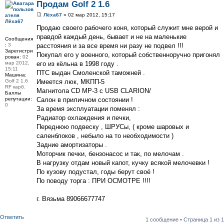
Продам Golf 2 1.6
Лёха67
» 02 мар 2012, 15:17
Лёха67
Продаю своего рабочего коня, который служит мне верой и
правдой каждый день, бывает и не на маленькие
Сообщения
:
3
расстояния и за все время ни разу не подвел !!!
Зарегистри
Покупал его у военного, который собственноручно пригонял
рован:
02
мар 2012,
его из кёльна в 1998 году .
15:11
ПТС выдан Смоленской таможней .
Машина:
Golf 2 1.6
Имеется люк, МКПП-5
RF карб.
Магнитола CD MP-3 c USB CLARION/
Баллы
репутации:
Салон в приличном состоянии !
0
За время эксплуатации поменял :
Радиатор охлаждения и печки,
Переднюю подвеску , ШРУСы, ( кроме шаровых и
саленблоков , небыло на то необходимости )
Задние амортизаторы .
Моторчик печки, бензонасос и так, по мелочам .
В нагрузку отдам новый капот, кучку всякой мелочевки !
По кузову подустал, годы берут своё !
По поводу торга : ПРИ ОСМОТРЕ !!!!
г. Вязьма 89066677747
Ответить
1 сообщение • Страница
1
из
1