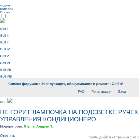
Форум
Вопросы
Статьи
Golf I
Golf II
Golf III
Golf IV
Golf V
Golf VI
Golf VII
Golf VIII
Список форумов
‹
Эксплуатация, обслуживание и ремонт
‹
Golf IV
FAQ
Регистрация
Вход
RSS
НЕ ГОРИТ ЛАМПОЧКА НА ПОДСВЕТКЕ РУЧЕК
УПРАВЛЕНИЯ КОНДИЦИОНЕРО
Модераторы:
Glyma
,
Андрей Т.
Ответить
Сообщений: 4 • Страница
1
из
1