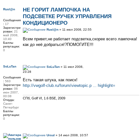
НЕ ГОРИТ ЛАМПОЧКА НА
Rusl@n
ПОДСВЕТКЕ РУЧЕК УПРАВЛЕНИЯ
Сообщения
КОНДИЦИОНЕРО
:
17
Зарегистри
Rusl@n
» 11 июл 2008, 22:55
рован:
21
май 2008,
Всем привет,не работает подсветка,скорее всего лампочка!
10:40
Баллы
как до неё добраться!?ПОМОГИТЕ!!!
репутации:
0
SoLuTan
SoLuTan
» 11 июл 2008,
23:28
Сообщения
Есть такая штука, как поиск!
:
563
Зарегистри
http://vwgolf-club.ru/forum/viewtopic.p ... highlight=
рован:
06
июн 2007,
00:08
СПб, Golf VI, 1.6 BSE, 2009
Откуда:
Санкт-
Петербург
Баллы
репутации:
0
Ursul
» 14 июл 2008, 10:57