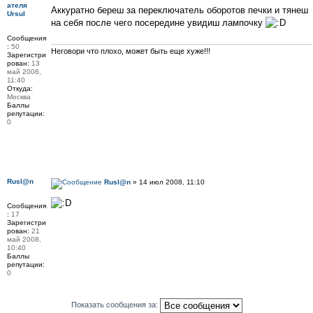
Аккуратно береш за переключатель оборотов печки и тянеш
Ursul
на себя после чего посередине увидиш лампочку
Сообщения
:
50
Неговори что плохо, может быть еще хуже!!!
Зарегистри
рован:
13
май 2008,
11:40
Откуда:
Москва
Баллы
репутации:
0
Rusl@n
Rusl@n
» 14 июл 2008, 11:10
Сообщения
:
17
Зарегистри
рован:
21
май 2008,
10:40
Баллы
репутации:
0
Показать сообщения за: