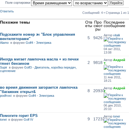
Поле сортировки
Ответить
Сообщений: 4 • Страница
1
из
1
Похожие темы
Отв
Про
Последнее
еты
смот
сообщение
ры
Подскажите номер зч "Блок управления
Автор
vitalii
5
9426
вентиляторами"
Alamo
в форуме
Golf4 - Электрика
04 окт 2011,
13:08
Иногда мигает лампочка масла + из печки
Автор
Андрей
2
9818
тянет бензином
Т.
Supir
в форуме
Golf3 - Двигатель, коробка передач,
сцепление
11 янв 2011,
18:21
во время движения загорается лампочка
Автор
Андрей
8
20930
"багажник открыт&
Т.
podfrost
в форуме
Golf4 - Электрика
06 дек 2010,
20:10
Помогите горит EPS
Автор
tonei
9
17232
tonei
в форуме
Golf IV