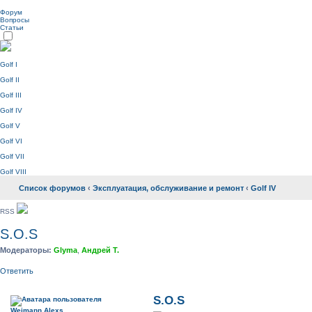
Форум
Вопросы
Статьи
Golf I
Golf II
Golf III
Golf IV
Golf V
Golf VI
Golf VII
Golf VIII
Список форумов
‹
Эксплуатация, обслуживание и ремонт
‹
Golf IV
RSS
S.O.S
Модераторы:
Glyma
,
Андрей Т.
Ответить
S.O.S
Weimann Alexs