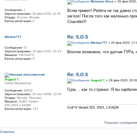
Weimann Alexs
» 26 фев 2020,
Сообщения:
1
Всем привет! Ребята не так давно ст
Зарегистрирован:
26 фев 2020, 11:35
заглох! После того как маленько про
Откуда:
Россия, Москва
Баллы репутации:
0
Спасибо!!!
Re: S.O.S
Nikolas777
Nikolas777
» 26 фев 2020, 17:
Сообщения:
57
Зарегистрирован:
16 фев 2020, 15:13
Вполне возможно, что датчик ГУРа, 
Машина:
VW Golf IV
Баллы репутации:
0
Re: S.O.S
Андрей Т.
Андрей Т.
» 28 фев 2020, 20:3
Супер Модератор
Гура.... как то странно. Я бы карбк
Сообщения:
18532
Зарегистрирован:
25 июл 2008, 22:00
Откуда:
Москва, Ясенево
Машина:
GolfIV Variant
SDI,2003,1.9AQM
Golf IV Variant SDI, 2003, 1.9 AQM
Баллы репутации:
171
Показать сообщения
Ответить