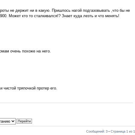
бороты не держит ни в какую. Пришлось нагой подгазовывать ,что бы не
00. Может кто то сталкивался!? Знает куда лезть и что менять!
омам очень похоже на него.
и чистой тряпочкой протер его.
Сообщений: 3 • Страница
1
из
1