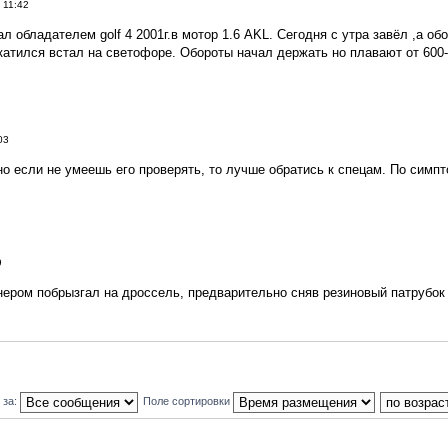
 11:42
ал обладателем golf 4 2001г.в мотор 1.6 AKL. Сегодня с утра завёл ,а о
катился встал на светофоре. Обороты начал держать но плавают от 600-9
03
но если не умеешь его проверять, то лучше обратись к спецам. По симпт
9
линером побрызгал на дроссель, предварительно сняв резиновый патрубок 
 за:
Поле сортировки