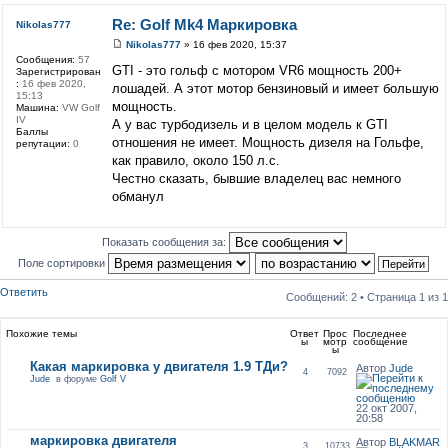
Re: Golf Mk4 Маркировка
Nikolas777
Nikolas777
» 16 фев 2020, 15:37
Сообщения:
57
GTI - это гольф с мотором VR6 мощность 200+
Зарегистрирован
:
16 фев 2020,
лошадей. А этот мотор бензиновый и имеет большую
15:13
мощность.
Машина:
VW Golf
IV
А у вас турбодизель и в целом модель к GTI
Баллы
отношения не имеет. Мощность дизеля на Гольфе,
репутации:
0
как правило, около 150 л.с.
Честно сказать, бывшие владелец вас немного
обманул
Показать сообщения за:
Поле сортировки
Ответить
Сообщений: 2 • Страница
1
из
1
Похожие темы
Ответ
Прос
Последнее
ы
мотр
сообщение
ы
Какая маркировка у двигателя 1.9 ТДи?
Автор
Jude
4
7092
Jude
в форуме
Golf V
22 окт 2007,
20:58
маркировка двигателя
Автор
BLAKMAR
3
10733