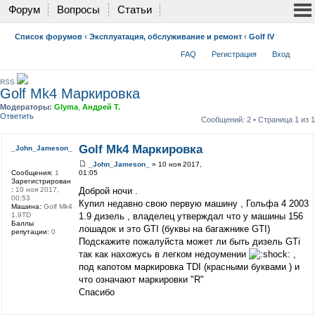
Форум
Вопросы
Статьи
Список форумов
‹
Эксплуатация, обслуживание и ремонт
‹
Golf IV
FAQ
Регистрация
Вход
RSS
Golf Mk4 Маркировка
Модераторы:
Glyma
,
Андрей Т.
Ответить
Сообщений: 2 • Страница
1
из
1
Golf Mk4 Маркировка
_John_Jameson_
_John_Jameson_
» 10 ноя 2017,
Сообщения:
1
01:05
Зарегистрирован
:
10 ноя 2017,
Доброй ночи .
00:53
Купил недавно свою первую машину , Гольфа 4 2003
Машина:
Golf Mk4
1.9TD
1.9 дизель , владелец утверждал что у машины 156
Баллы
лошадок и это GTI (буквы на багажнике GTI)
репутации:
0
Подскажите пожалуйста может ли быть дизель GTi
так как нахожусь в легком недоумении
,
под капотом маркировка TDI (красными буквами ) и
что означают маркировки "R"
Спасибо