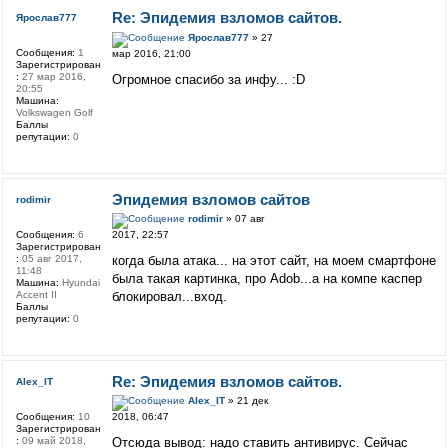
Re: Эпидемия взломов сайтов.
Ярослав777
Ярослав777
» 27
Сообщения:
1
мар 2016, 21:00
Зарегистрирован
:
27 мар 2016,
Огромное спасибо за инфу... :D
20:55
Машина:
Volkswagen Golf
Баллы
репутации:
0
Эпидемия взломов сайтов
rodimir
rodimir
» 07 авг
Сообщения:
6
2017, 22:57
Зарегистрирован
:
05 авг 2017,
когда была атака... на этот сайт, на моем смартфоне
11:48
была такая картинка, про Аdob...а на компе каспер
Машина:
Hyundai
Accent II
блокировал...вход.
Баллы
репутации:
0
Re: Эпидемия взломов сайтов.
Alex_IT
Alex_IT
» 21 дек
Сообщения:
10
2018, 06:47
Зарегистрирован
:
09 май 2018,
Отсюда вывод: надо ставить антивирус. Сейчас