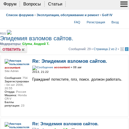
Форум
Вопросы
Статьи
Список форумов
‹
Эксплуатация, обслуживание и ремонт
‹
Golf IV
FAQ
Регистрация
Вход
RSS
Эпидемия взломов сайтов.
Модераторы:
Glyma
,
Андрей Т.
Ответить
Сообщений: 29 •
Страница
2
из
2
•
1
2
Re: Эпидемия взломов сайтов.
accountant
» 08 авг
accountant
Site Admin
2013, 21:22
Сообщения:
754
Граждане! потестите, плз, поиск. должон работать.
Зарегистрирован
:
04 окт 2006,
20:55
Откуда:
Россия
Машина:
Honda
CR-V
Баллы
репутации:
23
Re: Эпидемия взломов сайтов.