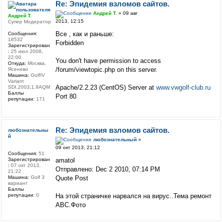
Re: Эпидемия взломов сайтов.
Андрей Т.
» 09 авг
Андрей Т.
2013, 12:15
Супер Модератор
Все , как и раньше:
Сообщения:
18532
Forbidden
Зарегистрирован
:
25 июл 2008,
22:00
You don't have permission to access
Откуда:
Москва,
/forum/viewtopic.php on this server.
Ясенево
Машина:
GolfIV
Variant
Apache/2.2.23 (CentOS) Server at
www.vwgolf-club.ru
SDI,2003,1.9AQM
Баллы
Port 80
репутации:
171
Re: Эпидемия взломов сайтов.
любознательны
й
любознательный
»
09 окт 2013, 21:12
Сообщения:
51
Зарегистрирован
amatol
:
07 окт 2013,
Отправлено: Dec 2 2010, 07:14 PM
21:22
Машина:
Golf 3
Quote Post
вариант
Баллы
репутации:
0
На этой страничке нарвался на вирус..Тема ремонт
АВС.Фото