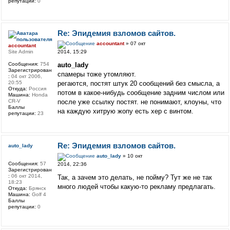
репутации:
0
Re: Эпидемия взломов сайтов.
accountant
» 07 окт
accountant
2014, 15:29
Site Admin
auto_lady
Сообщения:
754
Зарегистрирован
спамеры тоже утомляют.
:
04 окт 2006,
регаются, постят штук 20 сообщений без смысла, а
20:55
Откуда:
Россия
потом в какое-нибудь сообщение задним числом или
Машина:
Honda
после уже ссылку постят. не понимают, клоуны, что
CR-V
Баллы
на каждую хитрую жопу есть хер с винтом.
репутации:
23
Re: Эпидемия взломов сайтов.
auto_lady
auto_lady
» 10 окт
Сообщения:
57
2014, 22:36
Зарегистрирован
:
06 окт 2014,
Так, а зачем это делать, не пойму? Тут же не так
18:23
много людей чтобы какую-то рекламу предлагать.
Откуда:
Брянск
Машина:
Golf 4
Баллы
репутации:
0