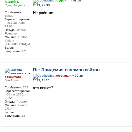
Андрей Т.
» 08 авг
Андрей Т.
2013, 22:33
Супер Модератор
Не работает.........
Сообщения:
18532
Зарегистрирован
:
25 июл 2008,
22:00
Откуда:
Москва,
Ясенево
Машина:
GolfIV
Variant
SDI,2003,1.9AQM
Баллы
репутации:
171
Re: Эпидемия взломов сайтов.
accountant
» 09 авг
accountant
2013, 11:20
Site Admin
что пишет?
Сообщения:
754
Зарегистрирован
:
04 окт 2006,
20:55
Откуда:
Россия
Машина:
Honda
CR-V
Баллы
репутации:
23