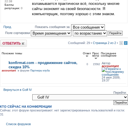
22:38
взламывается практически всё, поскольку многие
Баллы
репутации:
0
сайты экономят на своей безопасности. Я
компьютерщик, поэтому хорошо с этим знаком.
Пред.
Показать сообщения за:
Поле сортировки
Ответить
Сообщений: 29 •
Страница
2
из
2
•
1
2
Похожие темы
Ответ
Прос
Последнее
ы
мотр
сообщение
ы
konfirmat.com - продвижение сайтов,
Автор
0
15562
accountant
скидка 10%
accountant
в форуме
Партнеры клуба
24 июн 2009,
19:37
Вернуться в Golf IV
Перейти:
КТО СЕЙЧАС НА КОНФЕРЕНЦИИ
Сейчас этот форум просматривают: нет зарегистрированных пользователей и гости:
31
Список форумов