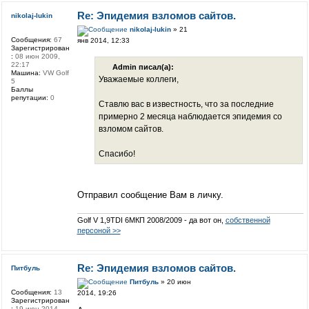
Re: Эпидемия взломов сайтов.
nikolaj-lukin
nikolaj-lukin
» 21
Сообщения:
67
янв 2014, 12:33
Зарегистрирован
:
08 июн 2009,
22:17
Admin писал(а):
Машина:
VW Golf
Уважаемые коллеги,
5
Баллы
репутации:
0
Ставлю вас в известность, что за последние
примерно 2 месяца наблюдается эпидемия со
взломом сайтов.
Спасибо!
Отправил сообщение Вам в личку.
Golf V 1,9TDI 6МКП 2008/2009 - да вот он,
собственной
персоной >>
Re: Эпидемия взломов сайтов.
Питбуль
Питбуль
» 20 июн
Сообщения:
13
2014, 19:26
Зарегистрирован
:
19 июн 2014,