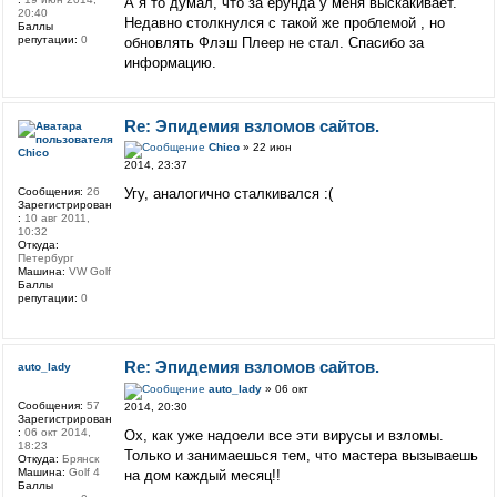
А я то думал, что за ерунда у меня выскакивает.
20:40
Недавно столкнулся с такой же проблемой , но
Баллы
репутации:
0
обновлять Флэш Плеер не стал. Спасибо за
информацию.
Re: Эпидемия взломов сайтов.
Chico
» 22 июн
Chico
2014, 23:37
Сообщения:
26
Угу, аналогично сталкивался :(
Зарегистрирован
:
10 авг 2011,
10:32
Откуда:
Петербург
Машина:
VW Golf
Баллы
репутации:
0
Re: Эпидемия взломов сайтов.
auto_lady
auto_lady
» 06 окт
Сообщения:
57
2014, 20:30
Зарегистрирован
:
06 окт 2014,
Ох, как уже надоели все эти вирусы и взломы.
18:23
Только и занимаешься тем, что мастера вызываешь
Откуда:
Брянск
Машина:
Golf 4
на дом каждый месяц!!
Баллы