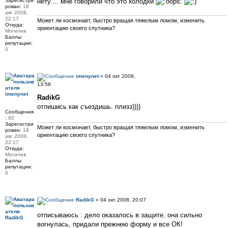
Зарегистри
нету.... мне говорили что это колодки
рован:
18
авг 2008,
22:17
Может ли космонавт, быстро вращая тяжелым ломом, изменить
Откуда:
ориентацию своего спутника?
Могилев
Баллы
репутации:
0
imenynet
» 04 окт 2008,
13:58
imenynet
RadikG
отпишись как съездишь. плизз))))
Сообщения
:
92
Зарегистри
Может ли космонавт, быстро вращая тяжелым ломом, изменить
рован:
18
ориентацию своего спутника?
авг 2008,
22:17
Откуда:
Могилев
Баллы
репутации:
0
RadikG
» 04 окт 2008, 20:07
отписываюсь : дело оказалось в защите. она сильно
RadikG
вогнулась, придали прежнею форму и все ОК!