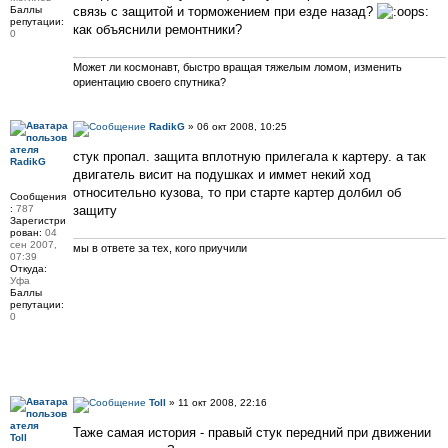
Баллы
связь с защитой и торможением при езде назад?
репутации:
как объяснили ремонтники?
0
Может ли космонавт, быстро вращая тяжелым ломом, изменить
ориентацию своего спутника?
RadikG
» 06 окт 2008, 10:25
стук пропал. защита вплотную прилегала к картеру. а так
RadikG
двигатель висит на подушках и иммет некий ход
относительно кузова, то при старте картер долбил об
Сообщения
:
787
защиту
Зарегистри
рован:
04
сен 2007,
мы в ответе за тех, кого приучили
07:39
Откуда:
Уфа
Баллы
репутации:
0
Toll
» 11 окт 2008, 22:16
Таже самая история - правый стук передний при движении
Toll