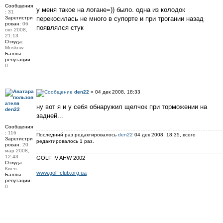
Сообщения
у меня такое на логане=)) было. одна из колодок
:
31
Зарегистри
перекосилась не много в супорте и при трогании назад
рован:
06
появлялся стук
окт 2008,
21:13
Откуда:
Moskow
Баллы
репутации:
0
den22
» 04 дек 2008, 18:33
ну вот я и у себя обнаружил щелчок при торможении на
den22
задней...
Сообщения
:
116
Последний раз редактировалось
den22
04 дек 2008, 18:35, всего
Зарегистри
редактировалось 1 раз.
рован:
20
мар 2008,
12:43
GOLF IV AHW 2002
Откуда:
Киев
www.golf-club.org.ua
Баллы
репутации:
0