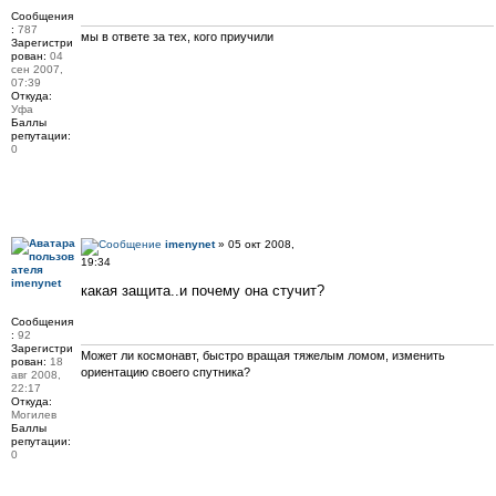
Сообщения
:
787
мы в ответе за тех, кого приучили
Зарегистри
рован:
04
сен 2007,
07:39
Откуда:
Уфа
Баллы
репутации:
0
imenynet
» 05 окт 2008,
19:34
imenynet
какая защита..и почему она стучит?
Сообщения
:
92
Зарегистри
Может ли космонавт, быстро вращая тяжелым ломом, изменить
рован:
18
ориентацию своего спутника?
авг 2008,
22:17
Откуда:
Могилев
Баллы
репутации:
0