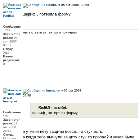
RadikG
» 05 окт 2008, 20:00
шериф , потеряла форму
RadikG
Сообщения
:
787
мы в ответе за тех, кого приучили
Зарегистри
рован:
04
сен 2007,
07:39
Откуда:
Уфа
Баллы
репутации:
0
imenynet
» 06 окт 2008,
09:48
imenynet
RadikG писал(а):
Сообщения
шериф , потеряла форму
:
92
Зарегистри
рован:
18
авг 2008,
22:17
а у меня нету защиты вовсе... а стук есть...
Откуда:
а когда тебе выгнули защиту стук то пропал? и какая была
Могилев