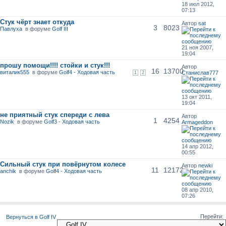
18 июл 2012,
07:13
Стук чёрт знает откуда
Автор
sat
3
8023
Павлуха
в форуме
Golf III
21 ноя 2007,
19:04
прошу помощи!!!! стойки и стук!!!
Автор
16
13700
виталик555
в форуме
Golf4 - Ходовая часть
Станислав777
1
2
13 окт 2011,
19:04
не приятный стук спереди с лева
Автор
1
4254
Nozik
в форуме
Golf3 - Ходовая часть
Armageddon
14 апр 2012,
00:55
Сильный стук при повёрнутом колесе
Автор
newki
11
12172
anchik
в форуме
Golf4 - Ходовая часть
08 апр 2010,
07:26
Перейти:
Вернуться в Golf IV