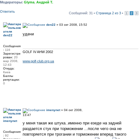
Модераторы:
Glyma
,
Андрей Т.
Ответить
Сообщений: 31 •
Страница
2
из
3
•
1
2
3
den22
» 03 окт 2008, 15:52
удачи
den22
Сообщения
:
116
GOLF IV AHW 2002
Зарегистри
рован:
20
мар 2008,
www.golf-club.org.ua
12:43
Откуда:
Киев
Баллы
репутации:
0
imenynet
» 04 окт 2008,
13:47
imenynet
у меня такая же штука..именно при езеде на задней
раздается стук при торможении ...после чего она не
Сообщения
повторяется при трогании и торможении вперед такого
:
92