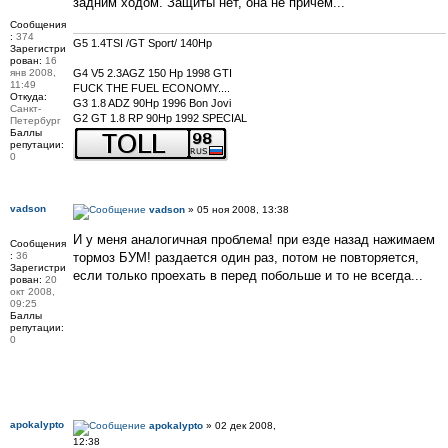
задним ходом. Защиты нет, она не причем...
Сообщения
:
374
G5 1.4TSI /GT Sport/ 140Hp
Зарегистри
рован:
16
янв 2008,
G4 V5 2.3AGZ 150 Hp 1998 GTI
11:49
FUCK THE FUEL ECONOMY....
Откуда:
G3 1.8 ADZ 90Hp 1996 Bon Jovi
Санкт-
G2 GT 1.8 RP 90Hp 1992 SPECIAL
Петербург
Баллы
репутации:
0
vadson
vadson
» 05 ноя 2008, 13:38
И у меня аналогичная проблема! при езде назад нажимаем
Сообщения
:
36
тормоз БУМ! раздается один раз, потом не повторяется,
Зарегистри
если только проехать в перед побольше и то не всегда...
рован:
20
окт 2008,
09:25
Баллы
репутации:
0
apokalypto
apokalypto
» 02 дек 2008,
12:38