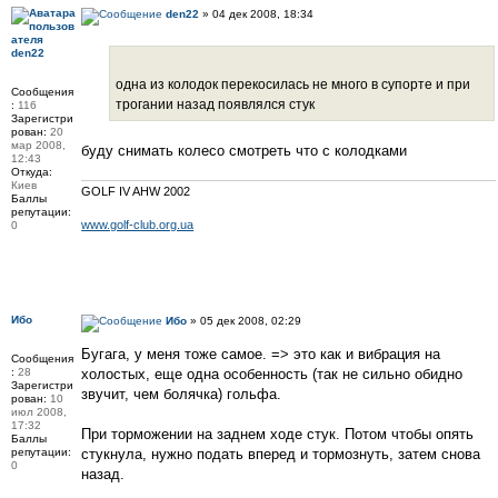
den22
» 04 дек 2008, 18:34
den22
одна из колодок перекосилась не много в супорте и при
Сообщения
трогании назад появлялся стук
:
116
Зарегистри
рован:
20
мар 2008,
буду снимать колесо смотреть что с колодками
12:43
Откуда:
Киев
GOLF IV AHW 2002
Баллы
репутации:
www.golf-club.org.ua
0
Ибо
Ибо
» 05 дек 2008, 02:29
Бугага, у меня тоже самое. => это как и вибрация на
Сообщения
:
28
холостых, еще одна особенность (так не сильно обидно
Зарегистри
звучит, чем болячка) гольфа.
рован:
10
июл 2008,
17:32
При торможении на заднем ходе стук. Потом чтобы опять
Баллы
репутации:
стукнула, нужно подать вперед и тормознуть, затем снова
0
назад.