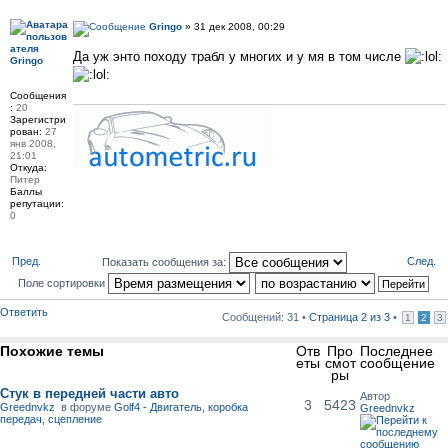
Gringo
» 31 дек 2008, 00:29
Да уж энто походу трабл у многих и у мя в том числе
Gringo
Сообщения
:
20
Зарегистри
рован:
27
янв 2008,
21:01
Откуда:
Питер
Баллы
репутации:
0
Пред.
След.
Показать сообщения за:
Поле сортировки
Ответить
Сообщений: 31 •
Страница
2
из
3
•
1
2
3
Похожие темы
Отв
Про
Последнее
еты
смот
сообщение
ры
Стук в передней части авто
Автор
3
5423
Greednvkz
в форуме
Golf4 - Двигатель, коробка
Greednvkz
передач, сцепление