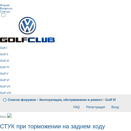
Форум
Вопросы
Статьи
Golf I
Golf II
Golf III
Golf IV
Golf V
Golf VI
Golf VII
Golf VIII
Список форумов
‹
Эксплуатация, обслуживание и ремонт
‹
Golf IV
FAQ
Регистрация
Вход
RSS
СТУК при торможении на заднем ходу