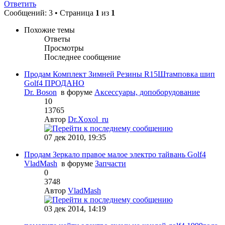
Ответить
Сообщений: 3 • Страница
1
из
1
Похожие темы
Ответы
Просмотры
Последнее сообщение
Продам Комплект Зимней Резины R15Штамповка шип
Golf4 ПРОДАНО
Dr. Boson
в форуме
Аксессуары, допоборудование
10
13765
Автор
Dr.Xoxol_ru
07 дек 2010, 19:35
Продам Зеркало правое малое электро тайвань Golf4
VladMash
в форуме
Запчасти
0
3748
Автор
VladMash
03 дек 2014, 14:19