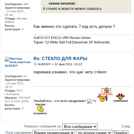
xaxaxa писал(а):
Сообщения:
886
Зарегистрирован
А стекло в экзисте можно заказать
:
14 янв 2007,
01:48
Откуда:
Москва,
ЮВАО
Баллы
Как именно это сделать ? код есть детали ?
репутации:
0
Golf IV GTI EXCLU VR5 Recaro Xenon
Tiguan "12 White S&S Full [Savannah 19" Anthracite]
Re: СТЕКЛО ДЛЯ ФАРЫ
ALEKSIY
» 12 фев 2011, 10:22
ALEKSIY
парнишка узнавал, что щас нету стёкол
Сообщения:
82
Зарегистрирован
:
24 янв 2011,
18:27
Откуда:
М.О.
г.Коломна
Машина:
VW Golf
Улыбайтесь...это всех раздрожает
IV-1.4 АХР 2000г
Баллы
репутации:
0
След.
Показать сообщения за:
Поле сортировки