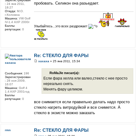
Зарегистрирован
пробовать. Селикон она разьедает.
:
24 янв 2011,
18:27
Откуда:
М.О.
г.Коломна
Машина:
VW Golf
IV-1.4 АХР 2000г
Баллы
Улыбайтесь...это всех раздрожает
репутации:
0
Re: СТЕКЛО ДЛЯ ФАРЫ
xaxaxa
» 25 янв 2011, 15:34
xaxaxa
RoMaJle писал(а):
Сообщения:
196
Зарегистрирован
Если фара хелла или валео,стекло с нее просто
:
28 ноя 2009,
нереально снять.
16:07
Машина:
Golf 4
Менять фару целиком.
1.4 AXP 2001год
Баллы
репутации:
0
все снимается если правильно делать надо просто
стекло нагреть витродуйкой и все снимется. А
стекло в экзисте можно заказать
Re: СТЕКЛО ДЛЯ ФАРЫ
rmn