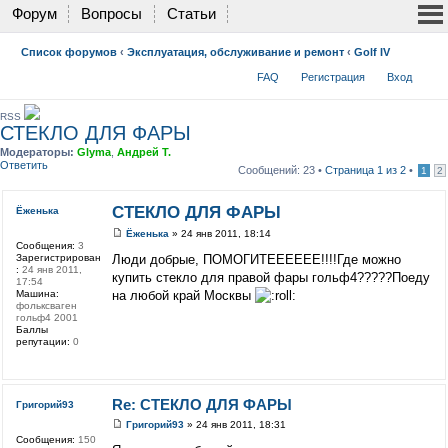
Форум
Вопросы
Статьи
Список форумов
‹
Эксплуатация, обслуживание и ремонт
‹
Golf IV
FAQ
Регистрация
Вход
RSS
СТЕКЛО ДЛЯ ФАРЫ
Модераторы:
Glyma
,
Андрей Т.
Ответить
Сообщений: 23 •
Страница
1
из
2
•
1
2
СТЕКЛО ДЛЯ ФАРЫ
Ёженька
Ёженька
» 24 янв 2011, 18:14
Сообщения:
3
Зарегистрирован
Люди добрые, ПОМОГИТЕЕЕЕЕЕ!!!!Где можно
:
24 янв 2011,
купить стекло для правой фары гольф4?????Поеду
17:54
Машина:
на любой край Москвы
фольксваген
гольф4 2001
Баллы
репутации:
0
Re: СТЕКЛО ДЛЯ ФАРЫ
Григорий93
Григорий93
» 24 янв 2011, 18:31
Сообщения:
150