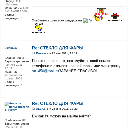
Откуда:
М.О.
г.Коломна
Машина:
VW Golf
IV-1.4 АХР 2000г
Баллы
репутации:
0
Улыбайтесь...это всех раздрожает
Re: СТЕКЛО ДЛЯ ФАРЫ
Ёженька
Ёженька
» 25 янв 2011, 13:12
Сообщения:
3
Понятно, а скиньте, пожалуйста, свой номер
Зарегистрирован
:
24 янв 2011,
телефона и стимость вашей фары мне электронку
17:54
sn1450@mail.ru
ЗАРАНЕЕ СПАСИБО!
Машина:
фольксваген
гольф4 2001
Баллы
репутации:
0
Re: СТЕКЛО ДЛЯ ФАРЫ
ALEKSIY
» 25 янв 2011, 13:23
ALEKSIY
Ёж как тя можно на майле найти?
Сообщения:
82
Зарегистрирован
:
24 янв 2011,