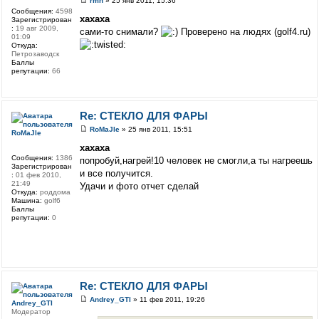
rmn
» 25 янв 2011, 15:36
Сообщения:
4598
xaxaxa
Зарегистрирован
:
19 авг 2009,
сами-то снимали?
Проверено на людях (golf4.ru)
01:09
Откуда:
Петрозаводск
Баллы
репутации:
66
Re: СТЕКЛО ДЛЯ ФАРЫ
RoMaJle
» 25 янв 2011, 15:51
RoMaJle
xaxaxa
Сообщения:
1386
попробуй,нагрей!10 человек не смогли,а ты нагреешь
Зарегистрирован
и все получится.
:
01 фев 2010,
21:49
Удачи и фото отчет сделай
Откуда:
роддома
Машина:
golf6
Баллы
репутации:
0
Re: СТЕКЛО ДЛЯ ФАРЫ
Andrey_GTI
» 11 фев 2011, 19:26
Andrey_GTI
Модератор