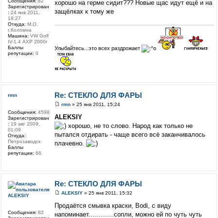
Сообщения:
82
хорошо на герме сидит??? Новые щас идут ещё и на
Зарегистрирован
защёлках к тому же
:
24 янв 2011,
18:27
Откуда:
М.О.
г.Коломна
Машина:
VW Golf
IV-1.4 АХР 2000г
Баллы
Улыбайтесь...это всех раздрожает
репутации:
0
Re: СТЕКЛО ДЛЯ ФАРЫ
rmn
rmn
» 25 янв 2011, 15:24
Сообщения:
4598
ALEKSIY
Зарегистрирован
:
19 авг 2009,
хорошо, не то слово. Народ как только не
01:09
пытался отдирать - чаще всего всё заканчивалось
Откуда:
Петрозаводск
плачевно.
Баллы
репутации:
66
Re: СТЕКЛО ДЛЯ ФАРЫ
ALEKSIY
» 25 янв 2011, 15:32
ALEKSIY
Продаётся смывка краски, Bodi, с виду
Сообщения:
82
напоминает.............сопли, можно ей по чуть чуть