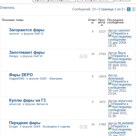
Ответить
Сообщений: 23 •
Страница
1
из
2
•
1
2
Похожие темы
Ответ
Прос
Последнее
ы
мотр
сообщение
ы
Загораются фары
Автор
semmm
9
12127
semmm
в форуме
Golf IV
15 дек 2009,
18:23
Запотевают фары
Автор
Воха
24
27501
iSergey
в форуме
Golf VI
1
2
05 фев 2011,
11:33
Фары DEPO
Автор
8
14619
Antonpauk
Андрей1981
в форуме
Golf3 - Электрика
30 сен 2011,
23:04
Куплю фары на Г3
Автор
amurcorp
0
3470
amurcorp
в форуме
Запчасти
13 май 2011,
11:36
Передние фары
Автор
BLAKMAR
19
17982
Dzager
в форуме
Golf4 - Кузовщина и отделка
1
2
25 дек 2011,