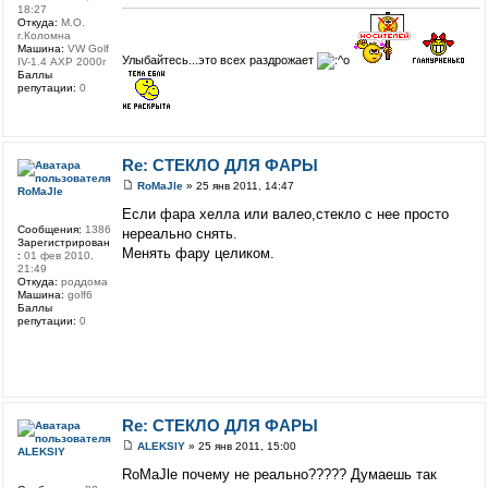
18:27
Откуда:
М.О.
г.Коломна
Машина:
VW Golf
Улыбайтесь...это всех раздрожает
IV-1.4 АХР 2000г
Баллы
репутации:
0
Re: СТЕКЛО ДЛЯ ФАРЫ
RoMaJle
» 25 янв 2011, 14:47
RoMaJle
Если фара хелла или валео,стекло с нее просто
Сообщения:
1386
нереально снять.
Зарегистрирован
Менять фару целиком.
:
01 фев 2010,
21:49
Откуда:
роддома
Машина:
golf6
Баллы
репутации:
0
Re: СТЕКЛО ДЛЯ ФАРЫ
ALEKSIY
» 25 янв 2011, 15:00
ALEKSIY
RoMaJle почему не реально????? Думаешь так