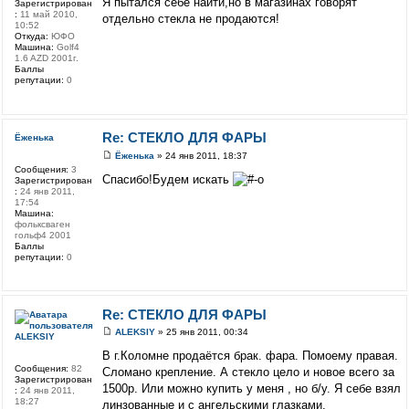
Я пытался себе найти,но в магазинах говорят
Зарегистрирован
:
11 май 2010,
отдельно стекла не продаются!
10:52
Откуда:
ЮФО
Машина:
Golf4
1.6 AZD 2001г.
Баллы
репутации:
0
Re: СТЕКЛО ДЛЯ ФАРЫ
Ёженька
Ёженька
» 24 янв 2011, 18:37
Сообщения:
3
Спасибо!Будем искать
Зарегистрирован
:
24 янв 2011,
17:54
Машина:
фольксваген
гольф4 2001
Баллы
репутации:
0
Re: СТЕКЛО ДЛЯ ФАРЫ
ALEKSIY
» 25 янв 2011, 00:34
ALEKSIY
В г.Коломне продаётся брак. фара. Помоему правая.
Сообщения:
82
Сломано крепление. А стекло цело и новое всего за
Зарегистрирован
1500р. Или можно купить у меня , но б/у. Я себе взял
:
24 янв 2011,
18:27
линзованные и с ангельскими глазками.