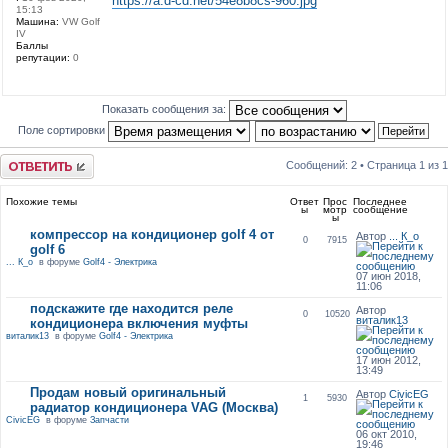
https://a.d-cd.net/54e8b8cs-960.jpg
15:13
Машина:
VW Golf
IV
Баллы
репутации:
0
Показать сообщения за:
Поле сортировки
Ответить
Сообщений: 2 • Страница
1
из
1
Похожие темы
Ответ
Прос
Последнее
ы
мотр
сообщение
ы
компрессор на кондиционер golf 4 от
Автор
... К_о
0
7915
golf 6
... К_о
в форуме
Golf4 - Электрика
07 июн 2018,
11:06
подскажите где находится реле
Автор
0
10520
виталик13
кондиционера включения муфты
виталик13
в форуме
Golf4 - Электрика
17 июн 2012,
13:49
Продам новый оригинальный
Автор
CivicEG
1
5930
радиатор кондиционера VAG (Москва)
CivicEG
в форуме
Запчасти
06 окт 2010,
19:46