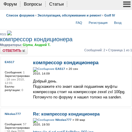
Форум
Вопросы
Статьи
Список форумов
‹
Эксплуатация, обслуживание и ремонт
‹
Golf IV
FAQ
Регистрация
Вход
RSS
компрессор кондиционера
Модераторы:
Glyma
,
Андрей Т.
Ответить
Сообщений: 2 • Страница
1
из
1
компрессор кондиционера
EAS17
EAS17
» 20 сен
Сообщения:
1
2010, 14:09
Зарегистрирован
:
18 сен 2010,
Добрый день.
12:01
Подскажите кто знает какой подшипник муфты
Баллы
репутации:
0
компрессора стоит на компрессоре zexel zxl 100pg.
Потомучто по форуму я нашел толоко на sanden.
Re: компрессор кондиционера
Nikolas777
Nikolas777
» 09 мар
Сообщения:
57
2020, 19:50
Зарегистрирован
:
16 фев 2020,