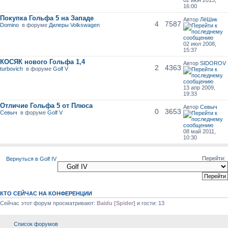
16:00
Покупка Гольфа 5 на Западе
Автор
ЛёШик
4
7587
Domino
в форуме
Дилеры Volkswagen
02 июл 2008,
15:37
КОСЯК нового Гольфа 1,4
Автор
SIDOROV
2
4363
turbovich
в форуме
Golf V
13 апр 2009,
19:33
Отличие Гольфа 5 от Плюса
Автор
Севыч
0
3653
Севыч
в форуме
Golf V
08 май 2011,
10:30
Перейти:
Вернуться в Golf IV
КТО СЕЙЧАС НА КОНФЕРЕНЦИИ
Сейчас этот форум просматривают:
Baidu [Spider]
и гости: 13
Список форумов