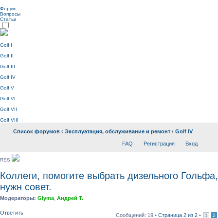
Форум
Вопросы
Статьи
Golf I
Golf II
Golf III
Golf IV
Golf V
Golf VI
Golf VII
Golf VIII
Список форумов
‹
Эксплуатация, обслуживание и ремонт
‹
Golf IV
FAQ
Регистрация
Вход
RSS
Коллеги, помогите выбрать дизельного Гольфа,
нужн совет.
Модераторы:
Glyma
,
Андрей Т.
Ответить
Сообщений: 19 •
Страница
2
из
2
•
1
2