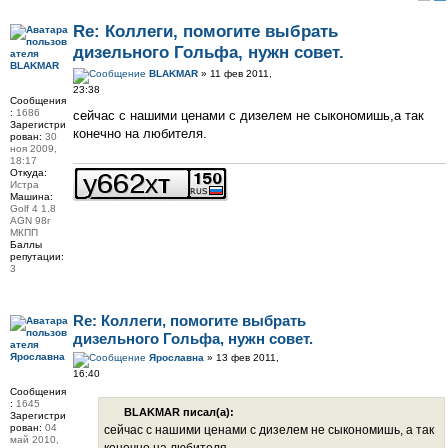
Re: Коллеги, помогите выбрать
дизельного Гольфа, нужн совет.
BLAKMAR
BLAKMAR
» 11 фев 2011,
23:38
Сообщения
:
1686
сейчас с нашими ценами с дизелем не сыкономишь,а так
Зарегистри
конечно на любителя.
рован:
30
ноя 2009,
18:17
Откуда:
Истра
Машина:
Golf 4 1.8
AGN 98г
МКПП
Баллы
репутации:
3
Re: Коллеги, помогите выбрать
дизельного Гольфа, нужн совет.
Ярославна
Ярославна
» 13 фев 2011,
16:40
Сообщения
:
1645
BLAKMAR писал(а):
Зарегистри
рован:
04
сейчас с нашими ценами с дизелем не сыкономишь, а так
май 2010,