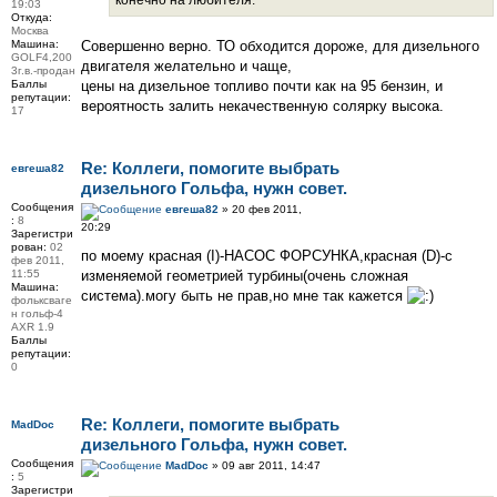
конечно на любителя.
19:03
Откуда:
Москва
Машина:
Совершенно верно. ТО обходится дороже, для дизельного
GOLF4,200
двигателя желательно и чаще,
3г.в.-продан
Баллы
цены на дизельное топливо почти как на 95 бензин, и
репутации:
вероятность залить некачественную солярку высока.
17
Re: Коллеги, помогите выбрать
евгеша82
дизельного Гольфа, нужн совет.
Сообщения
евгеша82
» 20 фев 2011,
:
8
20:29
Зарегистри
рован:
02
по моему красная (I)-НАСОС ФОРСУНКА,красная (D)-с
фев 2011,
11:55
изменяемой геометрией турбины(очень сложная
Машина:
система).могу быть не прав,но мне так кажется
фольксваге
н гольф-4
AXR 1.9
Баллы
репутации:
0
Re: Коллеги, помогите выбрать
MadDoc
дизельного Гольфа, нужн совет.
Сообщения
MadDoc
» 09 авг 2011, 14:47
:
5
Зарегистри