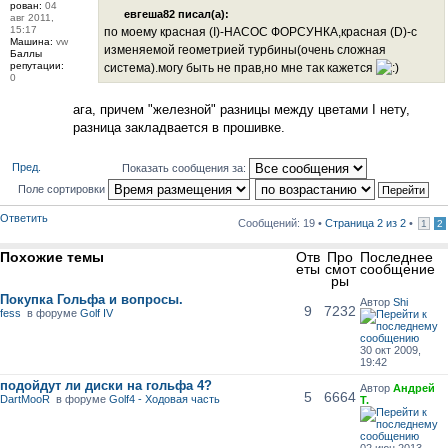
рован:
04
евгеша82 писал(а):
авг 2011,
15:17
по моему красная (I)-НАСОС ФОРСУНКА,красная (D)-с
Машина:
vw
изменяемой геометрией турбины(очень сложная
Баллы
репутации:
система).могу быть не прав,но мне так кажется
0
ага, причем "железной" разницы между цветами I нету,
разница закладвается в прошивке.
Пред.
Показать сообщения за:
Поле сортировки
Ответить
Сообщений: 19 •
Страница
2
из
2
•
1
2
Похожие темы
Отв
Про
Последнее
еты
смот
сообщение
ры
Покупка Гольфа и вопросы.
Автор
Shi
9
7232
fess
в форуме
Golf IV
30 окт 2009,
19:42
подойдут ли диски на гольфа 4?
Автор
Андрей
5
6664
DartMooR
в форуме
Golf4 - Ходовая часть
Т.
02 июн 2013,