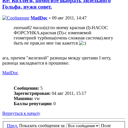
Re: Коллеги, помогите выбрать дизельного
Гольфа, нужн совет.
MadDoc
» 09 авг 2011, 14:47
евгеша82 писал(а):
по моему красная (I)-НАСОС
ФОРСУНКА,красная (D)-с изменяемой
геометрией турбины(очень сложная система).могу
быть не прав,но мне так кажется
ага, причем "железной" разницы между цветами I нету,
разница закладвается в прошивке.
MadDoc
Сообщения:
5
Зарегистрирован:
04 авг 2011, 15:17
Машина:
vw
Баллы репутации:
0
Вернуться к началу
Пред.
Показать сообщения за:
Поле