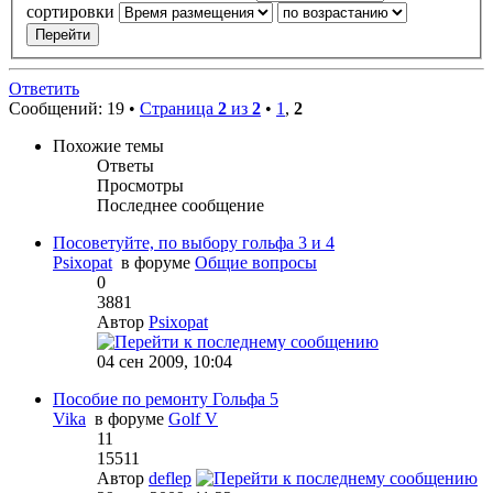
сортировки
Ответить
Сообщений: 19 •
Страница
2
из
2
•
1
,
2
Похожие темы
Ответы
Просмотры
Последнее сообщение
Посоветуйте, по выбору гольфа 3 и 4
Psixopat
в форуме
Общие вопросы
0
3881
Автор
Psixopat
04 сен 2009, 10:04
Пособие по ремонту Гольфа 5
Vika
в форуме
Golf V
11
15511
Автор
deflep